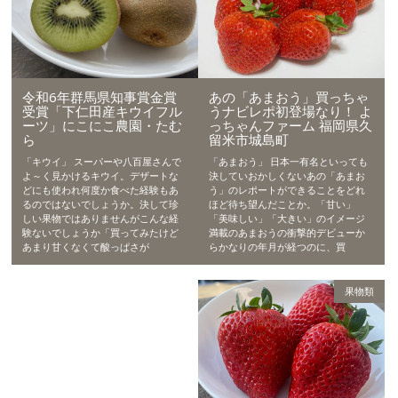
あの「あまおう」買っちゃ
令和6年群馬県知事賞金賞
うナビレポ初登場なり！ よ
受賞「下仁田産キウイフル
っちゃんファーム 福岡県久
ーツ」にこにこ農園・たむ
留米市城島町
ら
「あまおう」 日本一有名といっても
「キウイ」 スーパーや八百屋さんで
決していおかしくないあの「あまお
よ～く見かけるキウイ。デザートな
う」のレポートができることをどれ
どにも使われ何度か食べた経験もあ
ほど待ち望んだことか。「甘い」
るのではないでしょうか。決して珍
「美味しい」「大きい」のイメージ
しい果物ではありませんがこんな経
満載のあまおうの衝撃的デビューか
験ないでしょうか「買ってみたけど
らかなりの年月が経つのに、買
あまり甘くなくて酸っぱさが
果物類