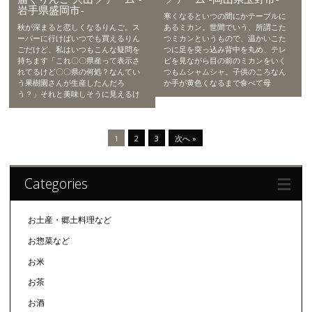
岩手県盛岡市-
寒くなるといつの間にかテーブルに
秋が深まると恋しくなるりんご。ス
あるミカン。世間でいう、所謂こた
ーパーに行けばいつでも買えるりん
つミカンというもので、温かいこた
ごだけど、私はいつもこんな疑問を
つに足を突っ込み背中を丸め、テレ
持ちます「これ〇〇県産って表示さ
ビを見ながら目の前のミカンをいく
れてるけど〇〇県の何処？なんてい
つもムシャムシャ。子供のころなん
う果樹園さんが生産したんだろ
か手が黄色くなるまで食べて母
う？」それと美味しそうに見えるけ
1
2
3
次へ »
Categories
お土産・郷土料理など
お惣菜など
お米
お茶
お酒