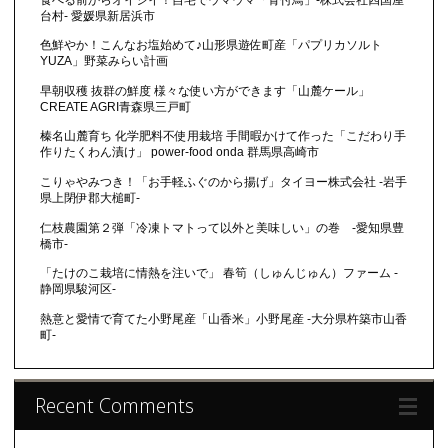
台村- 愛媛県新居浜市
色鮮やか！こんなお塩始めて♪山形県遊佐町産「パプリカソルト
YUZA」野菜みらい計画
早朝収穫 抜群の鮮度 様々な使い方ができます「山麓ケール」
CREATE AGRI青森県三戸町
榛名山麓育ち 化学肥料不使用栽培 手間暇かけて作った「こだわり手
作りたくわん漬け」 power-food onda 群馬県高崎市
こりゃやみつき！「お手軽ふぐのから揚げ」タイヨー株式会社 -岩手
県上閉伊郡大槌町-
仁枝農園第２弾「冷凍トマトって以外と美味しい」の巻 -愛知県豊
橋市-
「たけのこ栽培に情熱を注いで」 春筍（しゅんじゅん）ファーム -
静岡県駿河区-
熱意と愛情で育てた小野尾産「山香米」小野尾産 -大分県杵築市山香
町-
Recent Comments