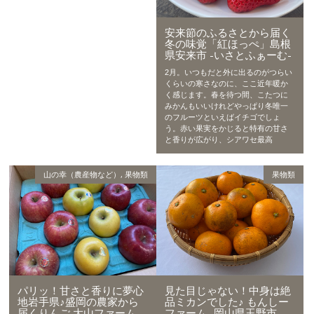
安来節のふるさとから届く
冬の味覚「紅ほっぺ」島根
県安来市 -いさとふぁーむ-
2月。いつもだと外に出るのがつらい
くらいの寒さなのに、ここ近年暖か
く感じます。春を待つ間、こたつに
みかんもいいけれどやっぱり冬唯一
のフルーツといえばイチゴでしょ
う。赤い果実をかじると特有の甘さ
と香りが広がり、シアワセ最高
山の幸（農産物など）
,
果物類
果物類
パリッ！甘さと香りに夢心
見た目じゃない！中身は絶
地岩手県♪盛岡の農家から
品ミカンでした♪ もんしー
届くりんご 大山ファーム -
ファーム -岡山県玉野市-