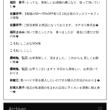
福田 容子:
とっても、美味しいお漬物の虜になり、送って頂いてい
た�
佐藤祥平:
【相場の50〜70%OFF有り】1社占有のマンスリーオフィ
ス情報
佐藤祥平:
ご担当者様 お世話になっております。 タチヨリ株式会�
福田まゆみ:
頂いて黒ニンニクを 食べましたが 過去に1度だけ別
の会�
こうた:
しこおなSOx海
こうた:
しこしこ
露崎勉、弘江:
お米美味しく、頂きました。 これからも 宜しくお願
い致�
露崎勉、弘江:
お早うございます
今日から美味しい、お米頂いて
おりま
林敏江:
青パパイヤ茶を購入したいのですが購入の方法がわかりま�
杉尾久美子:
祖父が私達孫の生まれた記念に子ミカンを屋敷に植え食
べ�
Archives