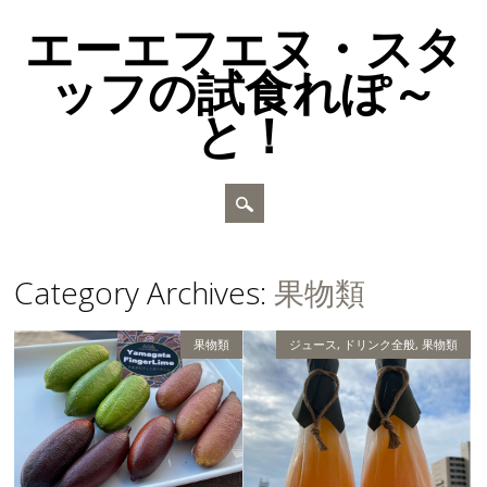
エーエフエヌ・スタ
ッフの試食れぽ～
と！
Main menu
Skip to content
Category Archives:
果物類
果物類
ジュース
,
ドリンク全般
,
果物類