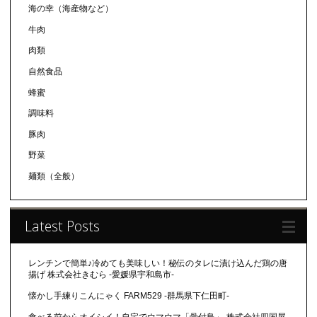
海の幸（海産物など）
牛肉
肉類
自然食品
蜂蜜
調味料
豚肉
野菜
麺類（全般）
Latest Posts
レンチンで簡単♪冷めても美味しい！秘伝のタレに漬け込んだ鶏の唐
揚げ 株式会社きむら -愛媛県宇和島市-
懐かし手練りこんにゃく FARM529 -群馬県下仁田町-
食べる前からオイシイ！自宅でウマウマ「骨付鳥」-株式会社四国屋