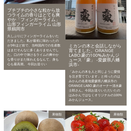
プチプチの小さな粒から放
つライムの香りはとても爽
やか「フィンガーライム」
山形フィンガーライム 山形
県鶴岡市
久しぶりにフィンガーライムをいた
だきました。私が最初に味わったの
ミカンの木と会話しながら
が3年ほど前で、当時国内での生産数
育てました。ORANGE
はまだそんなに多くありませんでし
LABO.豪の100%みかんジ
た。口の中で弾けるライムの爽やか
ュース「豪」 -愛媛県八幡
な香りがまた味わえるなんて、身も
浜市-
心も最高潮。 今回お送りい
「みかんの木を人と同じように愛情
を注ぎ育てています」と伺ったのは
みかんの名産地愛媛県八幡浜市の
ORANGE LABO.豪のオーナー清水豪
士郎さん。今回お送りいただいたの
はみかんではなくオリジナルの100%
みかんジュース。
果物類
果物類