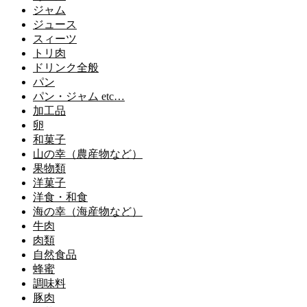
ジャム
ジュース
スィーツ
トリ肉
ドリンク全般
パン
パン・ジャム etc…
加工品
卵
和菓子
山の幸（農産物など）
果物類
洋菓子
洋食・和食
海の幸（海産物など）
牛肉
肉類
自然食品
蜂蜜
調味料
豚肉