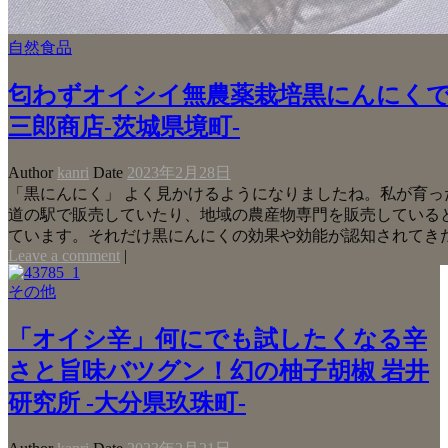
自然食品
匂わずオイシイ無農薬栽培黒にんにくで
三郎商店-茨城県境町-
Author
kanri
Date
2023年2月28日
「黒にんにく」 よく見かけるようになりましたね。私が育っ
道の駅で販売していたり、地域の農産物専門を販売している
ています。それだけ黒にんにくの効果や効能が認知されてき
Leave a comment
|
その他
「オイシ辛」何にでも試したくなる辛
さと旨味バツグン！幻の柚子胡椒 岩井
研究所 -大分県玖珠町-