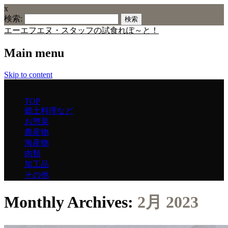
x
検索:
エーエフエヌ・スタッフの試食れぽ～と！
Main menu
Skip to content
Menu
TOP
郷土料理など
お惣菜
農産物
海産物
肉類
加工品
その他
Monthly Archives:
2月 2023