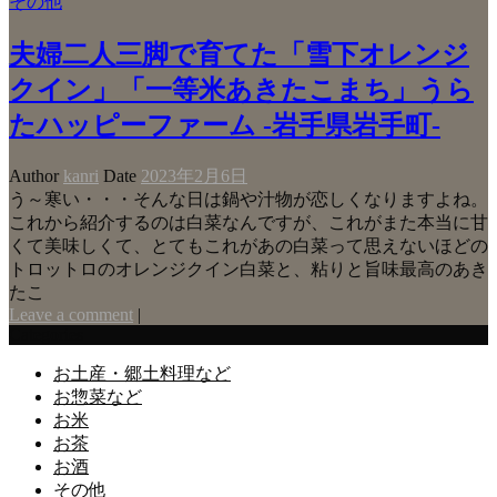
その他
夫婦二人三脚で育てた「雪下オレンジ
クイン」「一等米あきたこまち」うら
たハッピーファーム -岩手県岩手町-
Author
kanri
Date
2023年2月6日
う～寒い・・・そんな日は鍋や汁物が恋しくなりますよね。
これから紹介するのは白菜なんですが、これがまた本当に甘
くて美味しくて、とてもこれがあの白菜って思えないほどの
トロットロのオレンジクイン白菜と、粘りと旨味最高のあき
たこ
Leave a comment
|
Categories
お土産・郷土料理など
お惣菜など
お米
お茶
お酒
その他