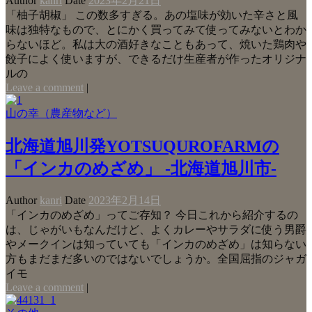
Author
kanri
Date
2023年2月21日
「柚子胡椒」 この数多すぎる。あの塩味が効いた辛さと風
味は独特なもので、とにかく買ってみて使ってみないとわか
らないほど。私は大の酒好きなこともあって、焼いた鶏肉や
餃子によく使いますが、できるだけ生産者が作ったオリジナ
ルの
Leave a comment
|
山の幸（農産物など）
北海道旭川発YOTSUQUROFARMの
「インカのめざめ」 -北海道旭川市-
Author
kanri
Date
2023年2月14日
「インカのめざめ」ってご存知？ 今日これから紹介するの
は、じゃがいもなんだけど、よくカレーやサラダに使う男爵
やメークインは知っていても「インカのめざめ」は知らない
方もまだまだ多いのではないでしょうか。全国屈指のジャガ
イモ
Leave a comment
|