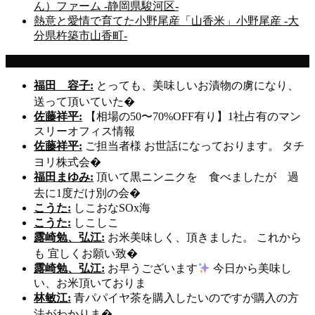
ん）ファーム -静岡県駿河区-
熱意と愛情で育てた小野尾産「山香米」小野尾産 -大
分県杵築市山香町-
Recent Comments
福田 容子:
とっても、美味しいお漬物の虜になり、
送って頂いていた�
佐藤祥平:
【相場の50〜70%OFF有り】1社占有のマン
スリーオフィス情報
佐藤祥平:
ご担当者様 お世話になっております。 タチ
ヨリ株式会�
福田まゆみ:
頂いて黒ニンニクを 食べましたが 過
去に1度だけ別の会�
こうた:
しこおなSOx海
こうた:
しこしこ
露崎勉、弘江:
お米美味しく、頂きました。 これから
も 宜しくお願い致�
露崎勉、弘江:
お早うございます
今日から美味し
い、お米頂いておりま
林敏江:
青パパイヤ茶を購入したいのですが購入の方
法がわかりま�