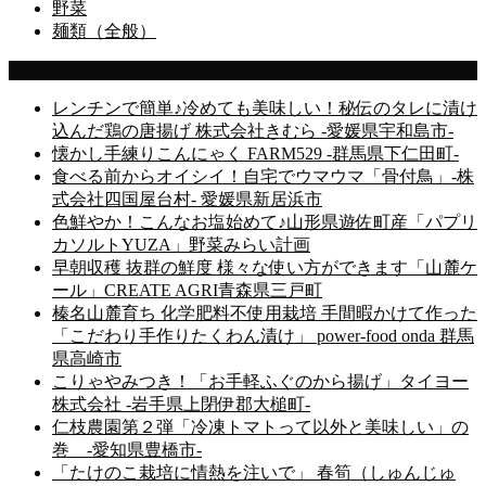
野菜
麺類（全般）
Latest Posts
レンチンで簡単♪冷めても美味しい！秘伝のタレに漬け
込んだ鶏の唐揚げ 株式会社きむら -愛媛県宇和島市-
懐かし手練りこんにゃく FARM529 -群馬県下仁田町-
食べる前からオイシイ！自宅でウマウマ「骨付鳥」-株
式会社四国屋台村- 愛媛県新居浜市
色鮮やか！こんなお塩始めて♪山形県遊佐町産「パプリ
カソルトYUZA」野菜みらい計画
早朝収穫 抜群の鮮度 様々な使い方ができます「山麓ケ
ール」CREATE AGRI青森県三戸町
榛名山麓育ち 化学肥料不使用栽培 手間暇かけて作った
「こだわり手作りたくわん漬け」 power-food onda 群馬
県高崎市
こりゃやみつき！「お手軽ふぐのから揚げ」タイヨー
株式会社 -岩手県上閉伊郡大槌町-
仁枝農園第２弾「冷凍トマトって以外と美味しい」の
巻 -愛知県豊橋市-
「たけのこ栽培に情熱を注いで」 春筍（しゅんじゅ