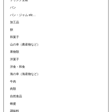
ドリンク全般
パン
パン・ジャム etc…
加工品
卵
和菓子
山の幸（農産物など）
果物類
洋菓子
洋食・和食
海の幸（海産物など）
牛肉
肉類
自然食品
蜂蜜
調味料