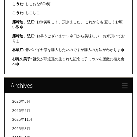
こうた:
しこおなSOx海
こうた:
しこしこ
露崎勉、弘江:
お米美味しく、頂きました。 これからも 宜しくお願
い致�
露崎勉、弘江:
お早うございます✨ 今日から美味しい、お米頂いてお
りま
林敏江:
青パパイヤ茶を購入したいのですが購入の方法がわかりま�
杉尾久美子:
祖父が私達孫の生まれた記念に子ミカンを屋敷に植え食
べ�
Archives
2026年5月
2026年2月
2025年11月
2025年8月