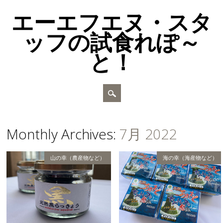
エーエフエヌ・スタ
ッフの試食れぽ～
と！
Main menu
Skip to content
Monthly Archives:
7月 2022
山の幸（農産物など）
海の幸（海産物など）