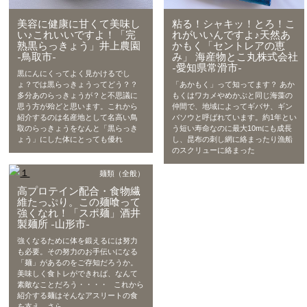
美容に健康に甘くて美味し
粘る！シャキッ！とろ！こ
い♪これいいですよ！「完
れがいいんですよ♪天然あ
熟黒らっきょう」井上農園
かもく「セントレアの恵
-鳥取市-
み」 海産物とこ丸株式会社
-愛知県常滑市-
黒にんにくってよく見かけるでし
ょ？では黒らっきょうってどう？？
「あかもく」って知ってます？ あか
多分あのらっきょうが？と不思議に
もくはワカメやめかぶと同じ海藻の
思う方が殆どと思います。これから
仲間で、地域によってギバサ、ギン
紹介するのは名産地として名高い鳥
バソウと呼ばれています。約1年とい
取のらっきょうをなんと「黒らっき
う短い寿命なのに最大10mにも成長
ょう」にした体にとっても優れ
し、昆布の刺し網に絡まったり漁船
のスクリューに絡まった
麺類（全般）
高プロテイン配合・食物繊
維たっぷり。この麺喰って
強くなれ！「スポ麺」酒井
製麺所 -山形市-
強くなるために体を鍛えるには努力
も必要。その努力のお手伝いになる
「麺」があるのをご存知だろうか。
美味しく食トレができれば、なんて
素敵なことだろう・・・・ これから
紹介する麺はそんなアスリートの食
を支え、さら