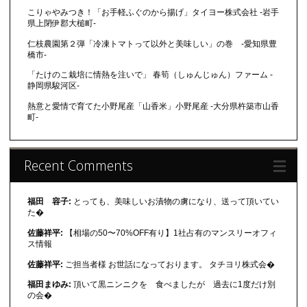
こりゃやみつき！「お手軽ふぐのから揚げ」タイヨー株式会社 -岩手
県上閉伊郡大槌町-
仁枝農園第２弾「冷凍トマトって以外と美味しい」の巻 -愛知県豊
橋市-
「たけのこ栽培に情熱を注いで」 春筍（しゅんじゅん）ファーム -
静岡県駿河区-
熱意と愛情で育てた小野尾産「山香米」小野尾産 -大分県杵築市山香
町-
Recent Comments
福田 容子:
とっても、美味しいお漬物の虜になり、送って頂いてい
た�
佐藤祥平:
【相場の50〜70%OFF有り】1社占有のマンスリーオフィ
ス情報
佐藤祥平:
ご担当者様 お世話になっております。 タチヨリ株式会�
福田まゆみ:
頂いて黒ニンニクを 食べましたが 過去に1度だけ別
の会�