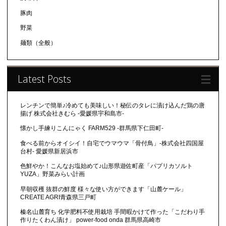
豚肉
野菜
麺類（全般）
Latest Posts
レンチンで簡単♪冷めても美味しい！秘伝のタレに漬け込んだ鶏の唐
揚げ 株式会社きむら -愛媛県宇和島市-
懐かし手練りこんにゃく FARM529 -群馬県下仁田町-
食べる前からオイシイ！自宅でウマウマ「骨付鳥」-株式会社四国屋
台村- 愛媛県新居浜市
色鮮やか！こんなお塩始めて♪山形県遊佐町産「パプリカソルト
YUZA」野菜みらい計画
早朝収穫 抜群の鮮度 様々な使い方ができます「山麓ケール」
CREATE AGRI青森県三戸町
榛名山麓育ち 化学肥料不使用栽培 手間暇かけて作った「こだわり手
作りたくわん漬け」 power-food onda 群馬県高崎市