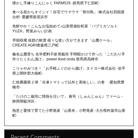
懐かし手練りこんにゃく FARM529 -群馬県下仁田町-
食べる前からオイシイ！自宅でウマウマ「骨付鳥」-株式会社四国屋
台村- 愛媛県新居浜市
色鮮やか！こんなお塩始めて♪山形県遊佐町産「パプリカソルト
YUZA」野菜みらい計画
早朝収穫 抜群の鮮度 様々な使い方ができます「山麓ケール」
CREATE AGRI青森県三戸町
榛名山麓育ち 化学肥料不使用栽培 手間暇かけて作った「こだわり手
作りたくわん漬け」 power-food onda 群馬県高崎市
こりゃやみつき！「お手軽ふぐのから揚げ」タイヨー株式会社 -岩手
県上閉伊郡大槌町-
仁枝農園第２弾「冷凍トマトって以外と美味しい」の巻 -愛知県豊
橋市-
「たけのこ栽培に情熱を注いで」 春筍（しゅんじゅん）ファーム -
静岡県駿河区-
熱意と愛情で育てた小野尾産「山香米」小野尾産 -大分県杵築市山香
町-
Recent Comments