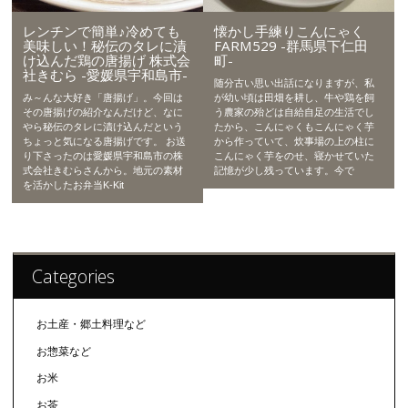
レンチンで簡単♪冷めても
懐かし手練りこんにゃく
美味しい！秘伝のタレに漬
FARM529 -群馬県下仁田
け込んだ鶏の唐揚げ 株式会
町-
社きむら -愛媛県宇和島市-
随分古い思い出話になりますが、私
み～んな大好き「唐揚げ」。今回は
が幼い頃は田畑を耕し、牛や鶏を飼
その唐揚げの紹介なんだけど、なに
う農家の殆どは自給自足の生活でし
やら秘伝のタレに漬け込んだという
たから、こんにゃくもこんにゃく芋
ちょっと気になる唐揚げです。 お送
から作っていて、炊事場の上の柱に
り下さったのは愛媛県宇和島市の株
こんにゃく芋をのせ、寝かせていた
式会社きむらさんから。地元の素材
記憶が少し残っています。今で
を活かしたお弁当K-Kit
Categories
お土産・郷土料理など
お惣菜など
お米
お茶