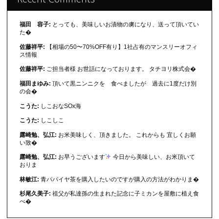
福田 容子:
とっても、美味しいお漬物の虜になり、送って頂いてい
た�
佐藤祥平:
【相場の50〜70%OFF有り】1社占有のマンスリーオフィ
ス情報
佐藤祥平:
ご担当者様 お世話になっております。 タチヨリ株式会�
福田まゆみ:
頂いて黒ニンニクを 食べましたが 過去に1度だけ別
の会�
こうた:
しこおなSOx海
こうた:
しこしこ
露崎勉、弘江:
お米美味しく、頂きました。 これからも 宜しくお願
い致�
露崎勉、弘江:
お早うございます
今日から美味しい、お米頂いて
おりま
林敏江:
青パパイヤ茶を購入したいのですが購入の方法がわかりま�
杉尾久美子:
祖父が私達孫の生まれた記念に子ミカンを屋敷に植え食
べ�