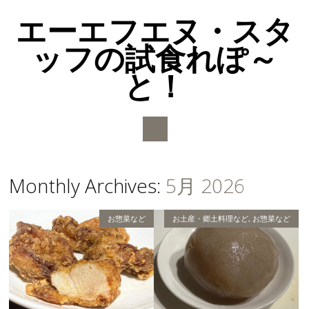
エーエフエヌ・スタ
ッフの試食れぽ～
と！
Main menu
Skip to content
Monthly Archives:
5月 2026
お惣菜など
お土産・郷土料理など
,
お惣菜など