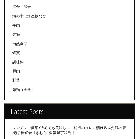
洋食・和食
海の幸（海産物など）
牛肉
肉類
自然食品
蜂蜜
調味料
豚肉
野菜
麺類（全般）
Latest Posts
レンチンで簡単♪冷めても美味しい！秘伝のタレに漬け込んだ鶏の唐
揚げ 株式会社きむら -愛媛県宇和島市-