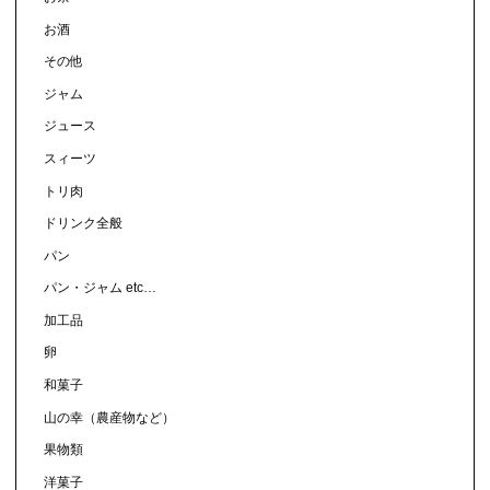
お酒
その他
ジャム
ジュース
スィーツ
トリ肉
ドリンク全般
パン
パン・ジャム etc…
加工品
卵
和菓子
山の幸（農産物など）
果物類
洋菓子