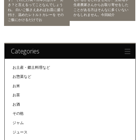
き？と言えるってことなんでしょう
生産農家さんからお取り寄せをした
ね。 白いご飯さえあればお皿に盛り
ことがある方はそんなに多くいない
付け、温めたレトルトカレーを その
かもしれません。今回紹介
ご飯にかけるだけでお
Categories
お土産・郷土料理など
お惣菜など
お米
お茶
お酒
その他
ジャム
ジュース