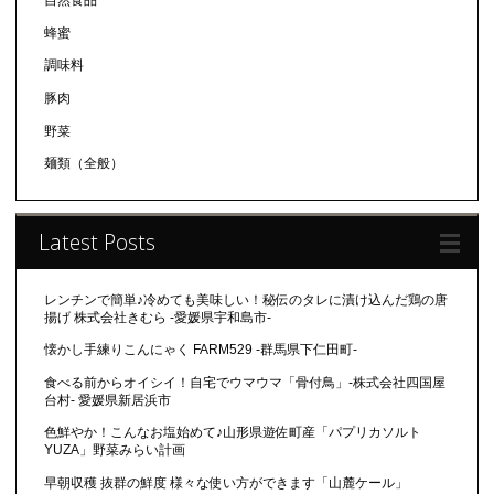
自然食品
蜂蜜
調味料
豚肉
野菜
麺類（全般）
Latest Posts
レンチンで簡単♪冷めても美味しい！秘伝のタレに漬け込んだ鶏の唐
揚げ 株式会社きむら -愛媛県宇和島市-
懐かし手練りこんにゃく FARM529 -群馬県下仁田町-
食べる前からオイシイ！自宅でウマウマ「骨付鳥」-株式会社四国屋
台村- 愛媛県新居浜市
色鮮やか！こんなお塩始めて♪山形県遊佐町産「パプリカソルト
YUZA」野菜みらい計画
早朝収穫 抜群の鮮度 様々な使い方ができます「山麓ケール」