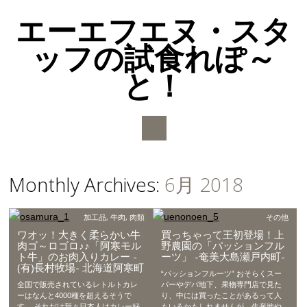
エーエフエヌ・スタ
ッフの試食れぽ～
と！
Main menu
Skip to content
Monthly Archives:
6月 2018
加工品
,
牛肉
,
肉類
その他
ワオッ！大きく柔らかい牛
買っちゃって王初登場！上
肉ゴ～ロゴロ♪♪「阿寒モル
野農園の「パッションフル
ト牛」のお肉入りカレー -
ーツ」 -奄美大島瀬戸内町-
(有)長村牧場- 北海道阿寒町
“パッションフルーツ” おそらくスー
全国で販売されているレトルトカレ
パーやデパ地下、果物専門店で見た
ーはなんと4000種を超えるそうで
り、中には買ったことがあるって人
す。 それだけ我々日本人はカレー好
もいるかもしれませんが、生産地や