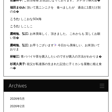
佐藤祥平:
ご担当者様 お世話になっております。 タチヨリ株式会�
福田まゆみ:
頂いて黒ニンニクを 食べましたが 過去に1度だけ別
の会�
こうた:
しこおなSOx海
こうた:
しこしこ
露崎勉、弘江:
お米美味しく、頂きました。 これからも 宜しくお願
い致�
露崎勉、弘江:
お早うございます
今日から美味しい、お米頂いて
おりま
林敏江:
青パパイヤ茶を購入したいのですが購入の方法がわかりま�
杉尾久美子:
祖父が私達孫の生まれた記念に子ミカンを屋敷に植え食
べ�
Archives
2026年5月
2026年2月