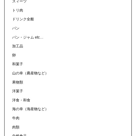
スィーツ
トリ肉
ドリンク全般
パン
パン・ジャム etc…
加工品
卵
和菓子
山の幸（農産物など）
果物類
洋菓子
洋食・和食
海の幸（海産物など）
牛肉
肉類