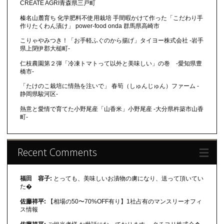
CREATE AGRI青森県三戸町
榛名山麓育ち 化学肥料不使用栽培 手間暇かけて作った「こだわり手
作りたくわん漬け」 power-food onda 群馬県高崎市
こりゃやみつき！「お手軽ふぐのから揚げ」タイヨー株式会社 -岩手
県上閉伊郡大槌町-
仁枝農園第２弾「冷凍トマトって以外と美味しい」の巻 -愛知県豊
橋市-
「たけのこ栽培に情熱を注いで」 春筍（しゅんじゅん）ファーム -
静岡県駿河区-
熱意と愛情で育てた小野尾産「山香米」小野尾産 -大分県杵築市山香
町-
Recent Comments
福田 容子:
とっても、美味しいお漬物の虜になり、送って頂いてい
た�
佐藤祥平:
【相場の50〜70%OFF有り】1社占有のマンスリーオフィ
ス情報