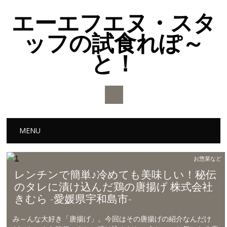
エーエフエヌ・スタ
ッフの試食れぽ～
と！
Main menu
Skip to content
MENU
お惣菜など
レンチンで簡単♪冷めても美味しい！秘伝
のタレに漬け込んだ鶏の唐揚げ 株式会社
きむら -愛媛県宇和島市-
み～んな大好き「唐揚げ」。今回はその唐揚げの紹介なんだけ