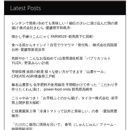
Latest Posts
レンチンで簡単♪冷めても美味しい！秘伝のタレに漬け込んだ鶏の唐
揚げ 株式会社きむら -愛媛県宇和島市-
懐かし手練りこんにゃく FARM529 -群馬県下仁田町-
食べる前からオイシイ！自宅でウマウマ「骨付鳥」-株式会社四国屋
台村- 愛媛県新居浜市
色鮮やか！こんなお塩始めて♪山形県遊佐町産「パプリカソルト
YUZA」野菜みらい計画
早朝収穫 抜群の鮮度 様々な使い方ができます「山麓ケール」
CREATE AGRI青森県三戸町
榛名山麓育ち 化学肥料不使用栽培 手間暇かけて作った「こだわり手
作りたくわん漬け」 power-food onda 群馬県高崎市
こりゃやみつき！「お手軽ふぐのから揚げ」タイヨー株式会社 -岩手
県上閉伊郡大槌町-
仁枝農園第２弾「冷凍トマトって以外と美味しい」の巻 -愛知県豊
橋市-
「たけのこ栽培に情熱を注いで」 春筍（しゅんじゅん）ファーム -
静岡県駿河区-