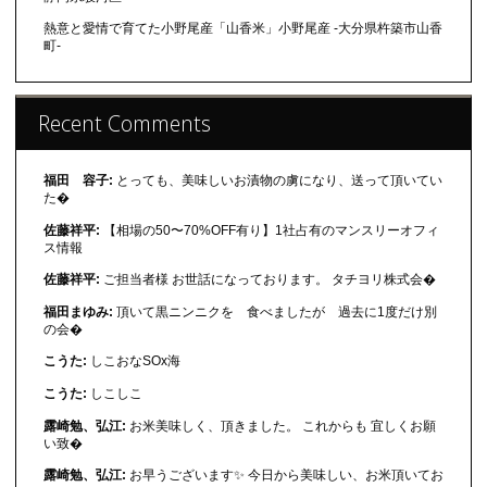
熱意と愛情で育てた小野尾産「山香米」小野尾産 -大分県杵築市山香
町-
Recent Comments
福田 容子:
とっても、美味しいお漬物の虜になり、送って頂いてい
た�
佐藤祥平:
【相場の50〜70%OFF有り】1社占有のマンスリーオフィ
ス情報
佐藤祥平:
ご担当者様 お世話になっております。 タチヨリ株式会�
福田まゆみ:
頂いて黒ニンニクを 食べましたが 過去に1度だけ別
の会�
こうた:
しこおなSOx海
こうた:
しこしこ
露崎勉、弘江:
お米美味しく、頂きました。 これからも 宜しくお願
い致�
露崎勉、弘江:
お早うございます✨ 今日から美味しい、お米頂いてお