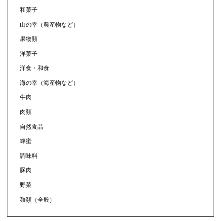
和菓子
山の幸（農産物など）
果物類
洋菓子
洋食・和食
海の幸（海産物など）
牛肉
肉類
自然食品
蜂蜜
調味料
豚肉
野菜
麺類（全般）