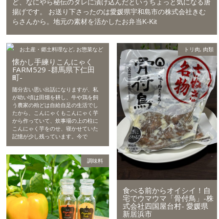
ど、なにやら秘伝のタレに漬け込んだというちょっと気になる唐
揚げです。 お送り下さったのは愛媛県宇和島市の株式会社きむ
らさんから。地元の素材を活かしたお弁当K-Kit
お土産・郷土料理など
,
お惣菜など
トリ肉
,
肉類
懐かし手練りこんにゃく
FARM529 -群馬県下仁田
町-
随分古い思い出話になりますが、私
が幼い頃は田畑を耕し、牛や鶏を飼
う農家の殆どは自給自足の生活でし
たから、こんにゃくもこんにゃく芋
から作っていて、炊事場の上の柱に
こんにゃく芋をのせ、寝かせていた
記憶が少し残っています。今で
調味料
食べる前からオイシイ！自
宅でウマウマ「骨付鳥」-株
式会社四国屋台村- 愛媛県
新居浜市