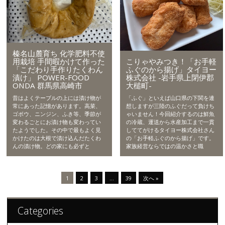
榛名山麓育ち 化学肥料不使
こりゃやみつき！「お手軽
用栽培 手間暇かけて作った
ふぐのから揚げ」タイヨー
「こだわり手作りたくわん
株式会社 -岩手県上閉伊郡
漬け」 POWER-FOOD
大槌町-
ONDA 群馬県高崎市
「ふぐ」といえば山口県の下関を連
昔はよくテーブルの上には漬け物が
想しますが三陸のふぐだって負けち
常にあった記憶があります。高菜、
ゃいません！今回紹介するのは鮮魚
ゴボウ、ニンジン、ふき等、季節が
の冷蔵、運送から水産加工まで一貫
変わるごとにお漬け物も変わってい
しててがけるタイヨー株式会社さん
たようでした。その中で最もよく見
の「お手軽ふぐのから揚げ」です。
かけたのは大根で漬け込んだたくわ
家族経営ならではの温かさと職
んの漬け物。どの家にも必ずと
1
2
3
…
39
次へ »
Categories