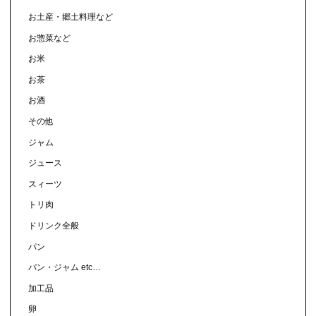
お土産・郷土料理など
お惣菜など
お米
お茶
お酒
その他
ジャム
ジュース
スィーツ
トリ肉
ドリンク全般
パン
パン・ジャム etc…
加工品
卵