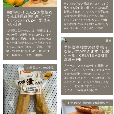
テレビのグルメ番組でちょくちょく
見かける骨付鳥。最も有名なのは香
色鮮やか！こんなお塩始め
川県の丸亀市で、ジョッキ片手にか
て♪山形県遊佐町産「パプ
ぶりついた骨付鳥をビールで流しこ
リカソルトYUZA」野菜み
むシーンに「あ〜いいなぁ」と酒好
らい計画
きの私は口の周りを油まみれにしな
がらワイルドに思う存分いつの
お料理に欠かせない塩。普通塩はス
ーパー等で精製したものが多いけど
味も様々。国内、海外のものを含め
野菜
ると一体何種類あるのか見当もつき
早朝収穫 抜群の鮮度 様々
ません。塩は「海塩」「岩塩」「湖
な使い方ができます「山麓
塩」の3種類に分けられ、製法によっ
ケール」CREATE AGRI青
て「精製塩」「天然・自然塩
森県三戸町
「ケール」と言えば一世を風靡した
お惣菜など
,
自然食品
CM「マズイ！もう一杯」でキューサ
イ青汁の原料に使われていることで
知られていますが、このCMで頭に残
るのがケールって苦くて美味しくな
い・・・けど体にすごくいい。とい
うイメージが皆さん殆どの
お惣菜など
,
海の幸（海産物など）