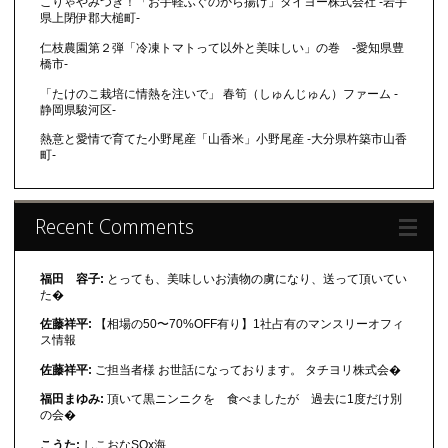
こりゃやみつき！「お手軽ふぐのから揚げ」タイヨー株式会社 -岩手
県上閉伊郡大槌町-
仁枝農園第２弾「冷凍トマトって以外と美味しい」の巻 -愛知県豊
橋市-
「たけのこ栽培に情熱を注いで」 春筍（しゅんじゅん）ファーム -
静岡県駿河区-
熱意と愛情で育てた小野尾産「山香米」小野尾産 -大分県杵築市山香
町-
Recent Comments
福田 容子:
とっても、美味しいお漬物の虜になり、送って頂いてい
た�
佐藤祥平:
【相場の50〜70%OFF有り】1社占有のマンスリーオフィ
ス情報
佐藤祥平:
ご担当者様 お世話になっております。 タチヨリ株式会�
福田まゆみ:
頂いて黒ニンニクを 食べましたが 過去に1度だけ別
の会�
こうた:
しこおなSOx海