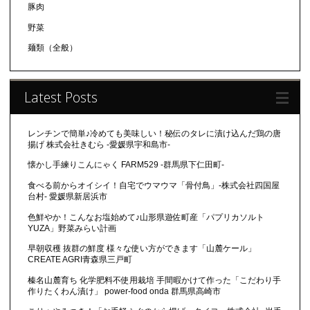
豚肉
野菜
麺類（全般）
Latest Posts
レンチンで簡単♪冷めても美味しい！秘伝のタレに漬け込んだ鶏の唐
揚げ 株式会社きむら -愛媛県宇和島市-
懐かし手練りこんにゃく FARM529 -群馬県下仁田町-
食べる前からオイシイ！自宅でウマウマ「骨付鳥」-株式会社四国屋
台村- 愛媛県新居浜市
色鮮やか！こんなお塩始めて♪山形県遊佐町産「パプリカソルト
YUZA」野菜みらい計画
早朝収穫 抜群の鮮度 様々な使い方ができます「山麓ケール」
CREATE AGRI青森県三戸町
榛名山麓育ち 化学肥料不使用栽培 手間暇かけて作った「こだわり手
作りたくわん漬け」 power-food onda 群馬県高崎市