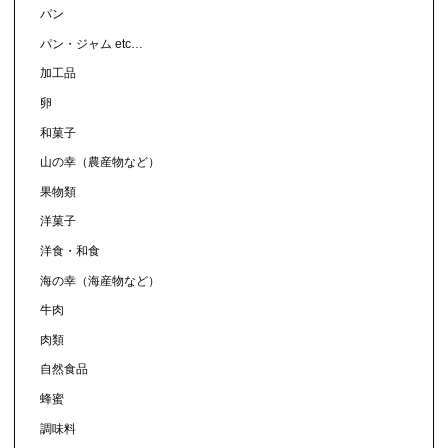
パン
パン・ジャム etc…
加工品
卵
和菓子
山の幸（農産物など）
果物類
洋菓子
洋食・和食
海の幸（海産物など）
牛肉
肉類
自然食品
蜂蜜
調味料