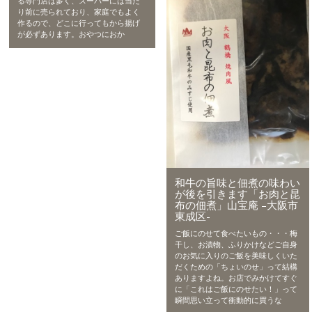
る専門店は多く、スーパーには当た
り前に売られており、家庭でもよく
作るので、どこに行ってもから揚げ
が必ずあります。おやつにおか
和牛の旨味と佃煮の味わい
が後を引きます「お肉と昆
布の佃煮」山宝庵 –大阪市
東成区-
ご飯にのせて食べたいもの・・・梅
干し、お漬物、ふりかけなどご自身
のお気に入りのご飯を美味しくいた
だくための「ちょいのせ」って結構
ありますよね。お店でみかけてすぐ
に「これはご飯にのせたい！」って
瞬間思い立って衝動的に買うな