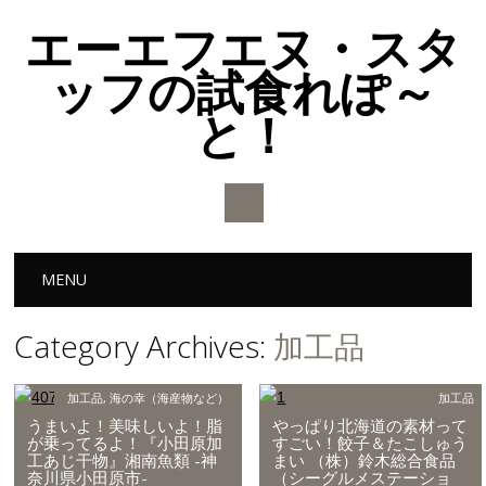
エーエフエヌ・スタ
ッフの試食れぽ～
と！
Main menu
Skip to content
MENU
Category Archives:
加工品
加工品
,
海の幸（海産物など）
加工品
うまいよ！美味しいよ！脂
やっぱり北海道の素材って
が乗ってるよ！『小田原加
すごい！餃子＆たこしゅう
工あじ干物』湘南魚類 -神
まい （株）鈴木総合食品
奈川県小田原市-
（シーグルメステーショ