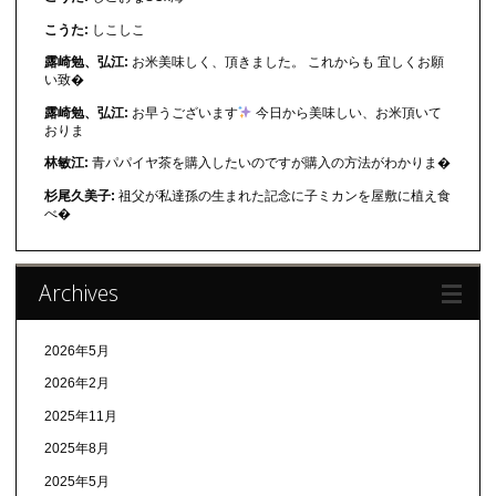
こうた:
しこしこ
露崎勉、弘江:
お米美味しく、頂きました。 これからも 宜しくお願
い致�
露崎勉、弘江:
お早うございます
今日から美味しい、お米頂いて
おりま
林敏江:
青パパイヤ茶を購入したいのですが購入の方法がわかりま�
杉尾久美子:
祖父が私達孫の生まれた記念に子ミカンを屋敷に植え食
べ�
Archives
2026年5月
2026年2月
2025年11月
2025年8月
2025年5月