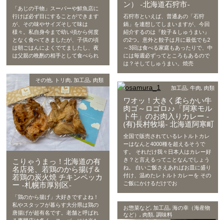
ン） -北海道石狩市-
「あじの干物」スーパーや鮮魚店に
行けば必ず目にすることができます
石狩市といえば、普通あの「石狩
が、その味やサイズそして味は
鍋」を連想してしまいますが、今回
様々。私自身今まで幼い頃から何度
紹介するのは『餃子＆しゅうまい』
となく食べてきましたが、子供の頃
の2つ。意外と餃子は月に最低でも2
は朝ごはんによくでてましたし、夜
～3回は食べる家庭もあったりで、中
は父親の晩酌の相手として食べられ
には毎週必ずってところもあるので
は？そしてしゅうまい。焼売
その他
,
トリ肉
,
加工品
,
肉類
加工品
,
牛肉
,
肉類
ワオッ！大きく柔らかい牛
肉ゴ～ロゴロ♪♪「阿寒モル
ト牛」のお肉入りカレー -
(有)長村牧場- 北海道阿寒町
全国で販売されているレトルトカレ
ーはなんと4000種を超えるそうで
す。 それだけ我々日本人はカレー好
こりゃうまっ！北海道の有
き？と言えるってことなんでしょう
名店発、若鶏のから揚げ＆
ね。 白いご飯さえあればお皿に盛り
若鶏の炭火焼 チキンペッカ
付け、温めたレトルトカレーを その
ー -札幌市厚別区-
ご飯にかけるだけでお
「鶏のから揚げ」大好きですよね！
私やスタッフが暮らす大分県は鶏の
お惣菜など
,
加工品
,
海の幸（海産物
唐揚げが超有名です。老舗と呼ばれ
など）
,
肉類
,
調味料