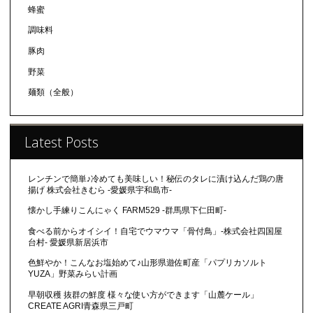
蜂蜜
調味料
豚肉
野菜
麺類（全般）
Latest Posts
レンチンで簡単♪冷めても美味しい！秘伝のタレに漬け込んだ鶏の唐
揚げ 株式会社きむら -愛媛県宇和島市-
懐かし手練りこんにゃく FARM529 -群馬県下仁田町-
食べる前からオイシイ！自宅でウマウマ「骨付鳥」-株式会社四国屋
台村- 愛媛県新居浜市
色鮮やか！こんなお塩始めて♪山形県遊佐町産「パプリカソルト
YUZA」野菜みらい計画
早朝収穫 抜群の鮮度 様々な使い方ができます「山麓ケール」
CREATE AGRI青森県三戸町