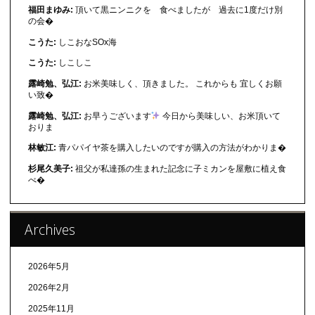
福田まゆみ:
頂いて黒ニンニクを 食べましたが 過去に1度だけ別
の会�
こうた:
しこおなSOx海
こうた:
しこしこ
露崎勉、弘江:
お米美味しく、頂きました。 これからも 宜しくお願
い致�
露崎勉、弘江:
お早うございます
今日から美味しい、お米頂いて
おりま
林敏江:
青パパイヤ茶を購入したいのですが購入の方法がわかりま�
杉尾久美子:
祖父が私達孫の生まれた記念に子ミカンを屋敷に植え食
べ�
Archives
2026年5月
2026年2月
2025年11月