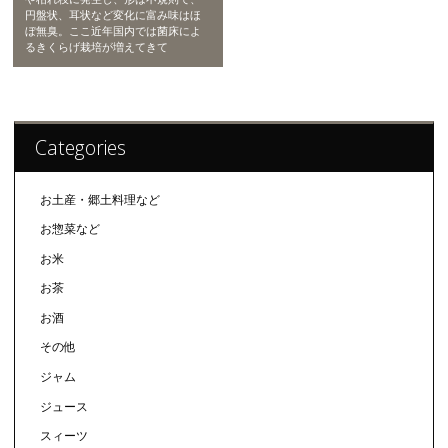
円盤状、耳状など変化に富み味はほ
ぼ無臭。ここ近年国内では菌床によ
るきくらげ栽培が増えてきて
Categories
お土産・郷土料理など
お惣菜など
お米
お茶
お酒
その他
ジャム
ジュース
スィーツ