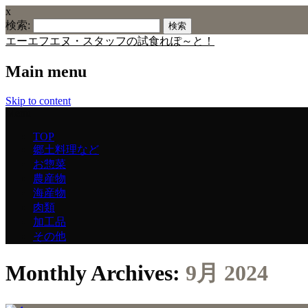
x
検索:
エーエフエヌ・スタッフの試食れぽ～と！
Main menu
Skip to content
Menu
TOP
郷土料理など
お惣菜
農産物
海産物
肉類
加工品
その他
Monthly Archives:
9月 2024