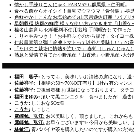
懐かし手練りこんにゃく FARM529 -群馬県下仁田町-
食べる前からオイシイ！自宅でウマウマ「骨付鳥」-株式
色鮮やか！こんなお塩始めて♪山形県遊佐町産「パプリカ
早朝収穫 抜群の鮮度 様々な使い方ができます「山麓ケール
榛名山麓育ち 化学肥料不使用栽培 手間暇かけて作った「こだわ
こりゃやみつき！「お手軽ふぐのから揚げ」タイヨー株式
仁枝農園第２弾「冷凍トマトって以外と美味しい」の巻 
「たけのこ栽培に情熱を注いで」 春筍（しゅんじゅん）
熱意と愛情で育てた小野尾産「山香米」小野尾産 -大分
Recent Comments
福田 容子:
とっても、美味しいお漬物の虜になり、送
佐藤祥平:
【相場の50〜70%OFF有り】1社占有のマン
佐藤祥平:
ご担当者様 お世話になっております。 タチ
福田まゆみ:
頂いて黒ニンニクを 食べましたが 過去
こうた:
しこおなSOx海
こうた:
しこしこ
露崎勉、弘江:
お米美味しく、頂きました。 これからも
露崎勉、弘江:
お早うございます✨ 今日から美味しい、
林敏江:
青パパイヤ茶を購入したいのですが購入の方法