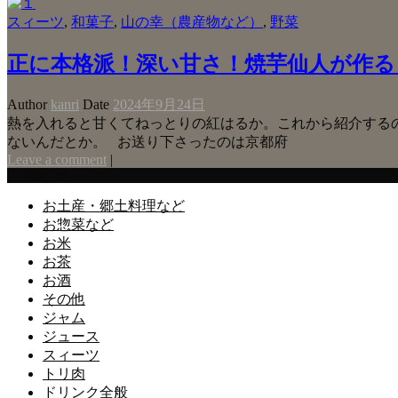
スィーツ
,
和菓子
,
山の幸（農産物など）
,
野菜
正に本格派！深い甘さ！焼芋仙人が作る
Author
kanri
Date
2024年9月24日
熱を入れると甘くてねっとりの紅はるか。これから紹介する
ないんだとか。 お送り下さったのは京都府
Leave a comment
|
Categories
お土産・郷土料理など
お惣菜など
お米
お茶
お酒
その他
ジャム
ジュース
スィーツ
トリ肉
ドリンク全般