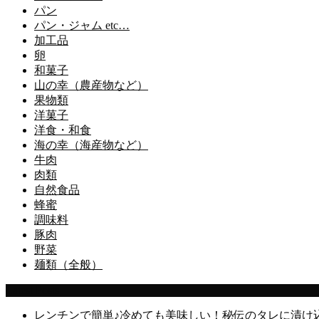
パン
パン・ジャム etc…
加工品
卵
和菓子
山の幸（農産物など）
果物類
洋菓子
洋食・和食
海の幸（海産物など）
牛肉
肉類
自然食品
蜂蜜
調味料
豚肉
野菜
麺類（全般）
Latest Posts
レンチンで簡単♪冷めても美味しい！秘伝のタレに漬け込