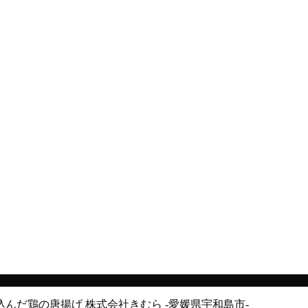
んだ鶏の唐揚げ 株式会社きむら -愛媛県宇和島市-