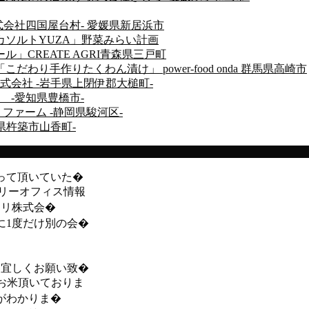
会社四国屋台村- 愛媛県新居浜市
ソルトYUZA」野菜みらい計画
」CREATE AGRI青森県三戸町
り手作りたくわん漬け」 power-food onda 群馬県高崎市
会社 -岩手県上閉伊郡大槌町-
-愛知県豊橋市-
ファーム -静岡県駿河区-
県杵築市山香町-
って頂いていた�
スリーオフィス情報
ヨリ株式会�
に1度だけ別の会�
 宜しくお願い致�
お米頂いておりま
がわかりま�