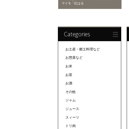
マイモ「紅はる
Categories
お土産・郷土料理など
お惣菜など
お米
お茶
お酒
その他
ジャム
ジュース
スィーツ
トリ肉