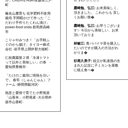
ル」CREATE AGRI青森県三戸
町
露崎勉、弘江:
お米美味しく、
頂きました。 これからも 宜し
榛名山麓育ち 化学肥料不使用
くお願い致�
栽培 手間暇かけて作った「こ
だわり手作りたくわん漬け」
露崎勉、弘江:
お早うございま
power-food onda 群馬県高崎
す✨ 今日から美味しい、お米
市
頂いておりま
こりゃやみつき！「お手軽ふ
林敏江:
青パパイヤ茶を購入し
ぐのから揚げ」タイヨー株式
たいのですが購入の方法がわ
会社 -岩手県上閉伊郡大槌町-
かりま�
仁枝農園第２弾「冷凍トマト
杉尾久美子:
祖父が私達孫の生
って以外と美味しい」の巻 -
まれた記念に子ミカンを屋敷
愛知県豊橋市-
に植え食べ�
「たけのこ栽培に情熱を注い
で」 春筍（しゅんじゅん）フ
ァーム -静岡県駿河区-
熱意と愛情で育てた小野尾産
「山香米」小野尾産 -大分県杵
築市山香町-