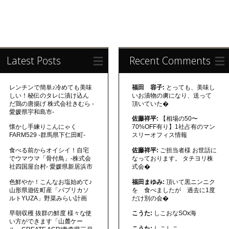
Latest Posts
Recent Comments
レンチンで簡単♪冷めても美味
福田 容子:
とっても、美味し
しい！秘伝のタレに漬け込ん
いお漬物の虜になり、送って
だ鶏の唐揚げ 株式会社きむら -
頂いていた�
愛媛県宇和島市-
佐藤祥平:
【相場の50〜
懐かし手練りこんにゃく
70%OFF有り】1社占有のマン
FARM529 -群馬県下仁田町-
スリーオフィス情報
食べる前からオイシイ！自宅
佐藤祥平:
ご担当者様 お世話に
でウマウマ「骨付鳥」-株式会
なっております。 タチヨリ株
社四国屋台村- 愛媛県新居浜市
式会�
色鮮やか！こんなお塩始めて♪
福田まゆみ:
頂いて黒ニンニク
山形県遊佐町産「パプリカソ
を 食べましたが 過去に1度
ルトYUZA」野菜みらい計画
だけ別の会�
早朝収穫 抜群の鮮度 様々な使
こうた:
しこおなSOx海
い方ができます「山麓ケー
こうた:
しこしこ