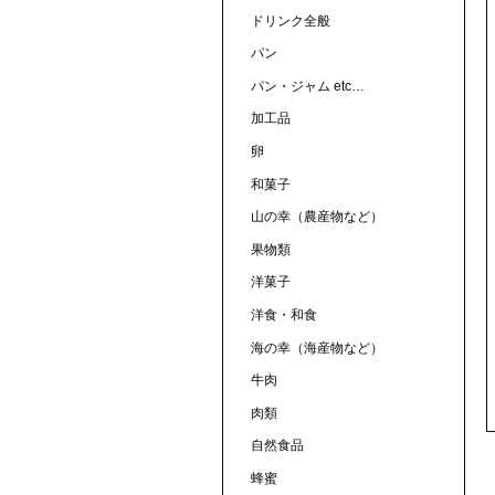
ドリンク全般
パン
パン・ジャム etc…
加工品
卵
和菓子
山の幸（農産物など）
果物類
洋菓子
洋食・和食
海の幸（海産物など）
牛肉
肉類
自然食品
蜂蜜