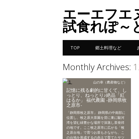
エーエフエ
試食れぽ～
Main menu
Skip to content
TOP
郷土料理など
Monthly Archives:
1
山の幸（農産物など）
記憶に残る劇的に甘くて、し
っとり、ねっとり♪絶品「紅
はるか」 福代農園 -静岡県牧
之原市-
「静岡県牧之原市」 静岡県の中南部に
位置し、牧之原大茶園を背に東に駿河
湾を望む緑豊かな場所で深蒸し茶発祥
の地です。ここ牧之原市に広がる「牧
之原台地」で育つお茶もさながら、こ
の台地を形成するの赤土で育てたサツ