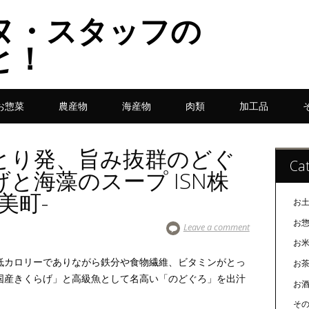
ヌ・スタッフの
と！
お惣菜
農産物
海産物
肉類
加工品
とり発、旨み抜群のどぐ
Cat
と海藻のスープ ISN株
美町-
お
お
Leave a comment
お
低カロリーでありながら鉄分や食物繊維、ビタミンがとっ
お
国産きくらげ」と高級魚として名高い「のどぐろ」を出汁
お
そ