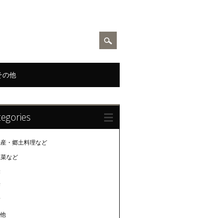
その他
egories
土産・郷土料理など
惣菜など
米
茶
酒
の他