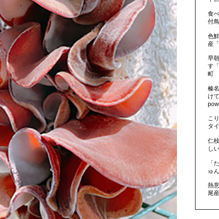
食
付鳥
色
産「
早朝
す「
町
榛名
け
po
こ
タイ
仁
しい
「
ゅん
熱
尾産