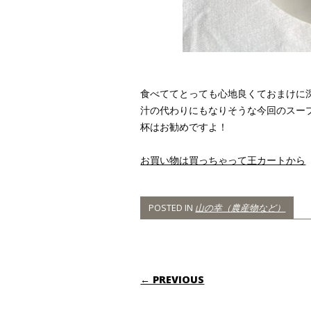
食べててとっても心地良くておまけに
汁の代わりにもなりそうな今回のスー
杯はお勧めですよ！
お買い物は買っちゃって王カートから
POSTED IN
山の幸（農産物など）
POST NAVIGATI
← PREVIOUS