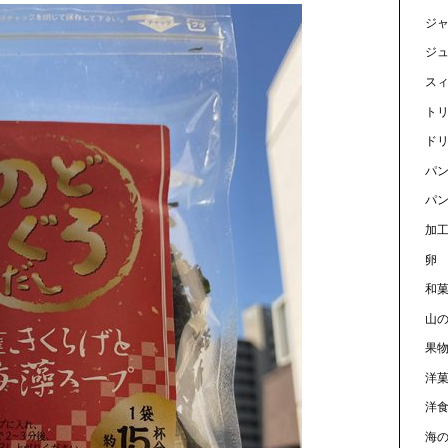
ジ
ジ
ス
ト
ド
パ
パン
加
卵
和
山
果
洋
洋
海