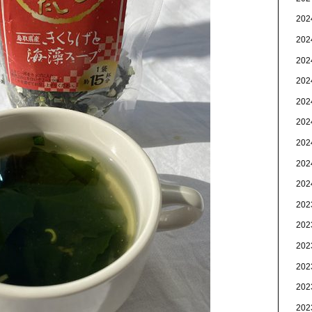
20
20
20
20
20
20
20
20
20
20
20
20
20
20
20