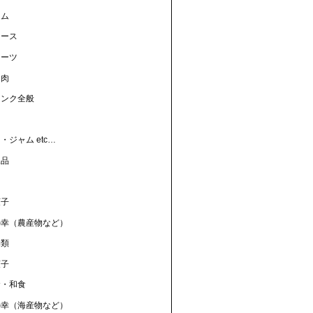
ャム
ュース
ィーツ
リ肉
リンク全般
ン
・ジャム etc…
工品
菓子
の幸（農産物など）
物類
菓子
食・和食
の幸（海産物など）