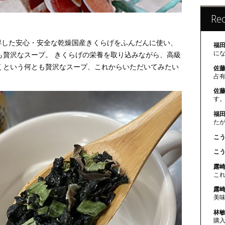
Re
得した安心・安全な乾燥国産きくらげをふんだんに使い、
福田
に
も贅沢なスープ。 きくらげの栄養を取り込みながら、高級
くという何とも贅沢なスープ、これからいただいてみたい
佐藤
占
佐藤
す。
福田
た
こう
こう
露崎
こ
露崎
美
林敏
購