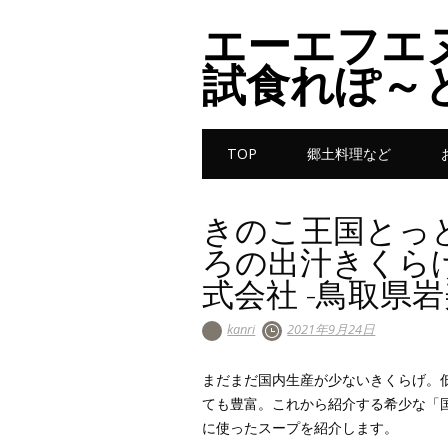
エーエフエ
試食れぽ～
Main menu
Skip to content
TOP
郷土料理など
きのこ王国とっ
ろの出汁きくらげ
式会社 -鳥取県岩
kanri
2021年9月24日
まだまだ国内生産が少ないきくらげ。
ても豊富。これから紹介する希少な「
に使ったスープを紹介します。