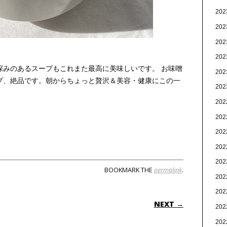
20
20
20
20
深みのあるスープもこれまた最高に美味しいです。 お味噌
20
プ、絶品です。朝からちょっと贅沢＆美容・健康にこの一
20
20
20
20
20
20
BOOKMARK THE
permalink
.
20
20
ON
NEXT →
20
20