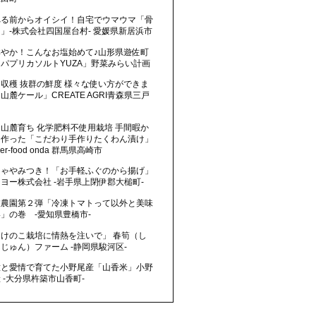
べる前からオイシイ！自宅でウマウマ「骨
」-株式会社四国屋台村- 愛媛県新居浜市
鮮やか！こんなお塩始めて♪山形県遊佐町
パプリカソルトYUZA」野菜みらい計画
収穫 抜群の鮮度 様々な使い方ができま
山麓ケール」CREATE AGRI青森県三戸
山麓育ち 化学肥料不使用栽培 手間暇か
て作った「こだわり手作りたくわん漬け」
wer-food onda 群馬県高崎市
りゃやみつき！「お手軽ふぐのから揚げ」
ヨー株式会社 -岩手県上閉伊郡大槌町-
枝農園第２弾「冷凍トマトって以外と美味
」の巻 -愛知県豊橋市-
たけのこ栽培に情熱を注いで」 春筍（し
じゅん）ファーム -静岡県駿河区-
意と愛情で育てた小野尾産「山香米」小野
 -大分県杵築市山香町-