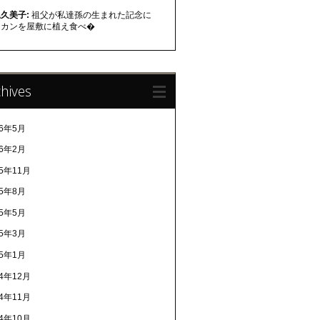
久美子:
祖父が私達孫の生まれた記念に
ミカンを屋敷に植え食べ�
hives
26年5月
26年2月
25年11月
25年8月
25年5月
25年3月
25年1月
24年12月
24年11月
24年10月