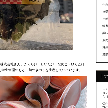
牛
肉
自
蜂
調
豚
野
麺
N株式会社さん。きくらげ・しいたけ・なめこ・ひらたけ
た衛生管理のもと、旬のきのこを生産していています。
Lat
レ
タ
ら 
懐か
下仁