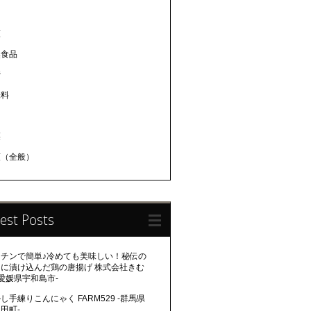
肉
類
然食品
蜜
味料
肉
菜
類（全般）
est Posts
ンチンで簡単♪冷めても美味しい！秘伝の
レに漬け込んだ鶏の唐揚げ 株式会社きむ
-愛媛県宇和島市-
し手練りこんにゃく FARM529 -群馬県
田町-