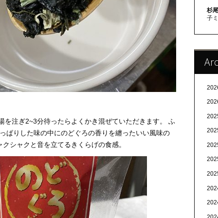
杉尾
子
Arc
20
20
20
熱湯を注ぎ2~3分待ったらよくかき混ぜていただきます。 ふ
20
さっぱりした味の中にのどぐろの香りを纏ったいい風味の
ャクシャクと音を立てるきくらげの食感。
20
20
20
20
20
20