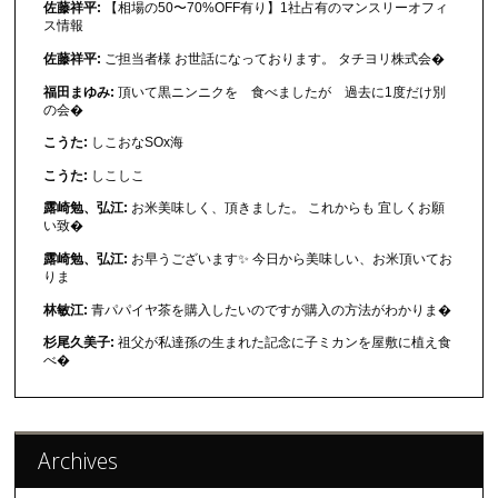
佐藤祥平:
【相場の50〜70%OFF有り】1社占有のマンスリーオフィ
ス情報
佐藤祥平:
ご担当者様 お世話になっております。 タチヨリ株式会�
福田まゆみ:
頂いて黒ニンニクを 食べましたが 過去に1度だけ別
の会�
こうた:
しこおなSOx海
こうた:
しこしこ
露崎勉、弘江:
お米美味しく、頂きました。 これからも 宜しくお願
い致�
露崎勉、弘江:
お早うございます✨ 今日から美味しい、お米頂いてお
りま
林敏江:
青パパイヤ茶を購入したいのですが購入の方法がわかりま�
杉尾久美子:
祖父が私達孫の生まれた記念に子ミカンを屋敷に植え食
べ�
Archives