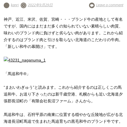
kanri
2022年9月29日
Leave a comment
神戸、近江、米沢、佐賀、宮崎・・・ブランド牛の産地として有名
ですが、国内にはまだまだ多くの知られていない素晴らしい肉質、
味わいのブランド肉に負けずと劣らない肉があります。これから紹
介するのはブランド肉と引けを取らない北海道のこだわりの牛肉。
「新しい和牛の幕開け」です。
「馬追和牛®」
“まおいわぎゅう”と読みます。これから紹介するのは正しくこの馬
追和牛。お送り下さったのは新千歳空港、札幌からも近い北海道夕
張郡長沼町の「有限会社長沼ファーム」さんから。
馬追和牛は、石狩平原の南東に位置する穏やかな丘陵地が広がる北
海道長沼町馬追で生まれた馬追育ちの黒毛和牛のブランド牛です。