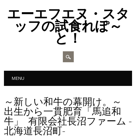
エーエフエヌ・スタ
ッフの試食れぽ～
と！
Main menu
Skip to content
MENU
～新しい和牛の幕開け。～
出生から一貫肥育「馬追和
牛」 有限会社長沼ファーム -
北海道長沼町-