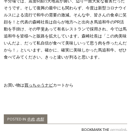
平分場では、震度6強の大地震が襲い、辺り一面大変な被害だった
そうです。そして復興の最中にも関わらず、今度は新型コロナウイ
ルスによる流行で和牛の需要の激減。そんな中、皆さんの食卓に笑
顔を！と代表の森崎社長は自らが地方へと出向き馬追和牛のPR活
動を手掛け、その甲斐あって有名レストランで採用され、今では馬
追和牛を皆様へと販路を拡大しています。森崎社長は「この肉美味
いんだよ、だって私自信が食べて美味しいって思う肉を作ったんだ
から！」といいます。確かに、確実に美味しかった馬追和牛。ぜひ
食べてみてください。きっと違いが判ると思います。
お買い物は
買っちゃうナビ
カートから
POSTED IN
牛肉
,
肉類
BOOKMARK THE
permalink
.