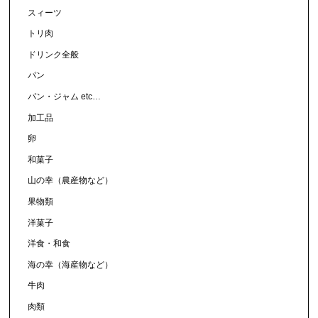
スィーツ
トリ肉
ドリンク全般
パン
パン・ジャム etc…
加工品
卵
和菓子
山の幸（農産物など）
果物類
洋菓子
洋食・和食
海の幸（海産物など）
牛肉
肉類