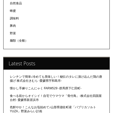
自然食品
蜂蜜
調味料
豚肉
野菜
麺類（全般）
Latest Posts
レンチンで簡単♪冷めても美味しい！秘伝のタレに漬け込んだ鶏の唐
揚げ 株式会社きむら -愛媛県宇和島市-
懐かし手練りこんにゃく FARM529 -群馬県下仁田町-
食べる前からオイシイ！自宅でウマウマ「骨付鳥」-株式会社四国屋
台村- 愛媛県新居浜市
色鮮やか！こんなお塩始めて♪山形県遊佐町産「パプリカソルト
YUZA」野菜みらい計画