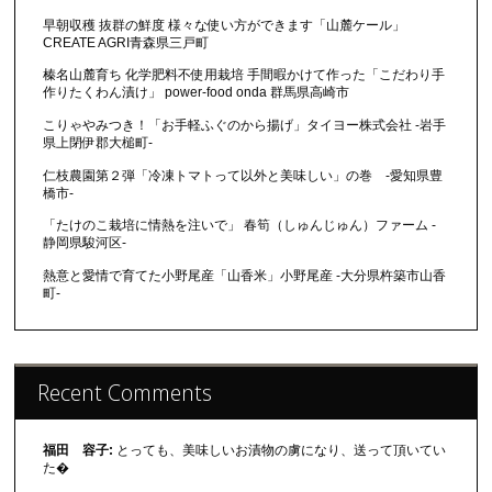
早朝収穫 抜群の鮮度 様々な使い方ができます「山麓ケール」
CREATE AGRI青森県三戸町
榛名山麓育ち 化学肥料不使用栽培 手間暇かけて作った「こだわり手
作りたくわん漬け」 power-food onda 群馬県高崎市
こりゃやみつき！「お手軽ふぐのから揚げ」タイヨー株式会社 -岩手
県上閉伊郡大槌町-
仁枝農園第２弾「冷凍トマトって以外と美味しい」の巻 -愛知県豊
橋市-
「たけのこ栽培に情熱を注いで」 春筍（しゅんじゅん）ファーム -
静岡県駿河区-
熱意と愛情で育てた小野尾産「山香米」小野尾産 -大分県杵築市山香
町-
Recent Comments
福田 容子:
とっても、美味しいお漬物の虜になり、送って頂いてい
た�