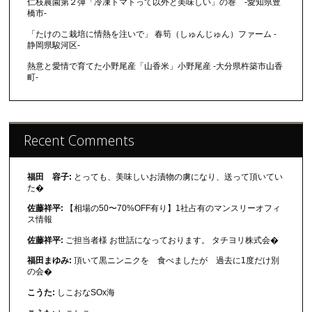
仁枝農園第２弾「冷凍トマトって以外と美味しい」の巻 -愛知県豊
橋市-
「たけのこ栽培に情熱を注いで」 春筍（しゅんじゅん）ファーム -
静岡県駿河区-
熱意と愛情で育てた小野尾産「山香米」小野尾産 -大分県杵築市山香
町-
Recent Comments
福田 容子:
とっても、美味しいお漬物の虜になり、送って頂いてい
た�
佐藤祥平:
【相場の50〜70%OFF有り】1社占有のマンスリーオフィ
ス情報
佐藤祥平:
ご担当者様 お世話になっております。 タチヨリ株式会�
福田まゆみ:
頂いて黒ニンニクを 食べましたが 過去に1度だけ別
の会�
こうた:
しこおなSOx海