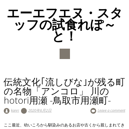
エーエフエヌ・スタ
ッフの試食れぽ～
と！
Main menu
Skip to content
伝統文化｢流しびな｣が残る町
の名物「アンコロ」 川の
hotori用瀬 -鳥取市用瀬町-
kanri
2020年6月2日
Leave a comment
ここ最近、幼いころから馴染みのあるお店や古くから親しまれてき