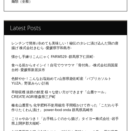
麺類（全般）
Latest Posts
レンチンで簡単♪冷めても美味しい！秘伝のタレに漬け込んだ鶏の唐
揚げ 株式会社きむら -愛媛県宇和島市-
懐かし手練りこんにゃく FARM529 -群馬県下仁田町-
食べる前からオイシイ！自宅でウマウマ「骨付鳥」-株式会社四国屋
台村- 愛媛県新居浜市
色鮮やか！こんなお塩始めて♪山形県遊佐町産「パプリカソルト
YUZA」野菜みらい計画
早朝収穫 抜群の鮮度 様々な使い方ができます「山麓ケール」
CREATE AGRI青森県三戸町
榛名山麓育ち 化学肥料不使用栽培 手間暇かけて作った「こだわり手
作りたくわん漬け」 power-food onda 群馬県高崎市
こりゃやみつき！「お手軽ふぐのから揚げ」タイヨー株式会社 -岩手
県上閉伊郡大槌町-