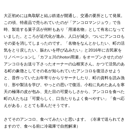
大正初めには鳥取駅と結ぶ鉄道が開通し、交通の要所として発展。
この頃、特産品で売られていたのが「アンコロマンジュウ」で当
時、製造する菓子店が何軒もあり「用瀬名物」として有名になって
いました。ところが近代化が進み、人口が減少。ついにアンコロも
その姿を消してしまったのです。「名物をなんとかしたい、町の活
気をとり戻したい、賑わいを呼び込みたい」と2016年に古民家を
リノベーションし「カフェ川のhotori用瀬」をオープンさせたのが
アンコロをお送り下さったオーナーの山根実さん。かつて活気のあ
る町の象徴としてその名が知られていたアンコロを復活させよう
と、昔作っていたお年寄りからリサーチしたり、町の資料を読み漁
り、形や製法を学び、やっとの思いで復活。小粒に丸めたあんを寒
天の極薄の皮が包み、見た目の可愛らしさから、アンコロを食べた
町の人たちは「可愛らしく、口当たりもよく食べやすい」「食べ応
えがある」ととても喜んだそうです。
さてそのアンコロ、食べてみたいと思います。（冷凍で送られてき
ますので、食べる前に冷蔵庫で自然解凍）