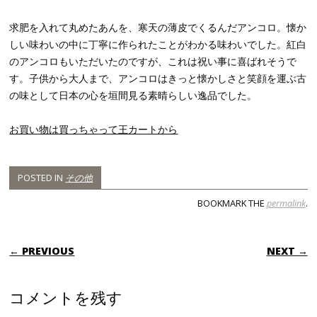
求肥を入れて丸めたあんを、寒天の薄皮でくるんだアンコロ。懐か
しい味わいの中に丁寧に作られたことがわかる味わいでした。紅白
のアンコロもいただいたのですが、これは祝い事に喜ばれそうで
す。子供から大人まで、アンコロはきっと懐かしさと笑顔を運ぶ古
の味として日本の心を垣間見る素晴らしい逸品でした。
お買い物は買っちゃって王カートから
POSTED IN
その他
BOOKMARK THE
permalink
.
POST NAVIGATION
← PREVIOUS
NEXT →
コメントを残す