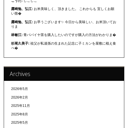
こうた:
しこしこ
露崎勉、弘江:
お米美味しく、頂きました。 これからも 宜しくお願
い致�
露崎勉、弘江:
お早うございます✨ 今日から美味しい、お米頂いてお
りま
林敏江:
青パパイヤ茶を購入したいのですが購入の方法がわかりま�
杉尾久美子:
祖父が私達孫の生まれた記念に子ミカンを屋敷に植え食
べ�
Archives
2026年5月
2026年2月
2025年11月
2025年8月
2025年5月