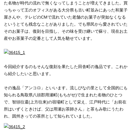
た名物が時代の流れで無くなってしまうことが増えてきました。買
っちゃって王のオフィスがある大分県も古い町並みにあった和菓子
屋さんや、テレビのCMで流れていた老舗のお菓子が突如なくなる
というとても残念なことがありました。でも県民から愛されていた
そのお菓子は、復刻を目指し、その味を受け継いで蘇り、現在お土
産やお茶菓子の定番として人気を馳せています。
今回紹介するのもそんな復刻を果たした田舎町の逸品です。これか
ら紹介したいと思います。
その逸品「アンコロ」といいます。流しびなの里として全国的にも
知られる鳥取県八頭郡用瀬町(もちがせ)で生まれた名物のひとつ
で、智頭往還(上方往来)の宿場町として栄え、江戸時代に「お前在
所はいずくときけば、父は用瀬お茶師さん」と茶もみ歌にうたわ
れ、因州きっての茶所として知られていました。