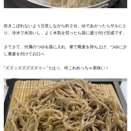
吹きこぼれないよう注意しながら約２分。ゆであがったらザルにと
り、冷水で水洗いし、よく水気を切ったら器に盛り付け完成です。
さてさて、付属のつゆを器に入れ、箸で蕎麦を持ち上げ、つゆに少
し蕎麦を付けてお口へ
“ズズッズズズズズゥ～”うはっ、何これめっちゃ美味い！