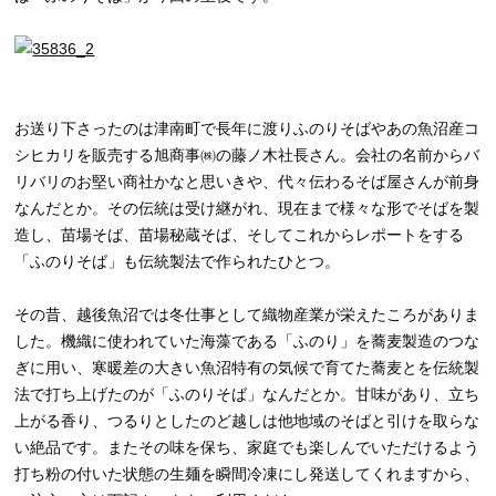
お送り下さったのは津南町で長年に渡りふのりそばやあの魚沼産コ
シヒカリを販売する旭商事㈱の藤ノ木社長さん。会社の名前からバ
リバリのお堅い商社かなと思いきや、代々伝わるそば屋さんが前身
なんだとか。その伝統は受け継がれ、現在まで様々な形でそばを製
造し、苗場そば、苗場秘蔵そば、そしてこれからレポートをする
「ふのりそば」も伝統製法で作られたひとつ。
その昔、越後魚沼では冬仕事として織物産業が栄えたころがありま
した。機織に使われていた海藻である「ふのり」を蕎麦製造のつな
ぎに用い、寒暖差の大きい魚沼特有の気候で育てた蕎麦とを伝統製
法で打ち上げたのが「ふのりそば」なんだとか。甘味があり、立ち
上がる香り、つるりとしたのど越しは他地域のそばと引けを取らな
い絶品です。またその味を保ち、家庭でも楽しんでいただけるよう
打ち粉の付いた状態の生麺を瞬間冷凍にし発送してくれますから、