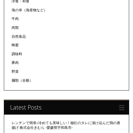
洋食・和食
海の幸（海産物など）
牛肉
肉類
自然食品
蜂蜜
調味料
豚肉
野菜
麺類（全般）
Latest Posts
レンチンで簡単♪冷めても美味しい！秘伝のタレに漬け込んだ鶏の唐
揚げ 株式会社きむら -愛媛県宇和島市-