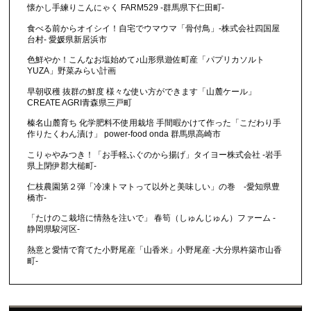
懐かし手練りこんにゃく FARM529 -群馬県下仁田町-
食べる前からオイシイ！自宅でウマウマ「骨付鳥」-株式会社四国屋
台村- 愛媛県新居浜市
色鮮やか！こんなお塩始めて♪山形県遊佐町産「パプリカソルト
YUZA」野菜みらい計画
早朝収穫 抜群の鮮度 様々な使い方ができます「山麓ケール」
CREATE AGRI青森県三戸町
榛名山麓育ち 化学肥料不使用栽培 手間暇かけて作った「こだわり手
作りたくわん漬け」 power-food onda 群馬県高崎市
こりゃやみつき！「お手軽ふぐのから揚げ」タイヨー株式会社 -岩手
県上閉伊郡大槌町-
仁枝農園第２弾「冷凍トマトって以外と美味しい」の巻 -愛知県豊
橋市-
「たけのこ栽培に情熱を注いで」 春筍（しゅんじゅん）ファーム -
静岡県駿河区-
熱意と愛情で育てた小野尾産「山香米」小野尾産 -大分県杵築市山香
町-