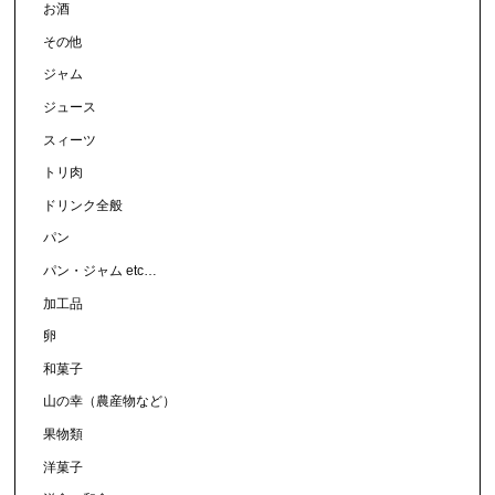
お酒
その他
ジャム
ジュース
スィーツ
トリ肉
ドリンク全般
パン
パン・ジャム etc…
加工品
卵
和菓子
山の幸（農産物など）
果物類
洋菓子