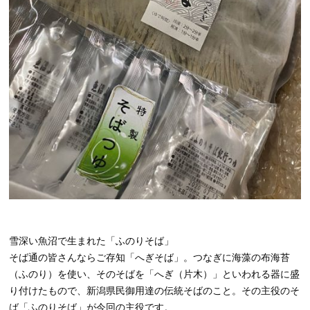
雪深い魚沼で生まれた「ふのりそば」
そば通の皆さんならご存知「へぎそば」。つなぎに海藻の布海苔
（ふのり）を使い、そのそばを「へぎ（片木）」といわれる器に盛
り付けたもので、新潟県民御用達の伝統そばのこと。その主役のそ
ば「ふのりそば」が今回の主役です。