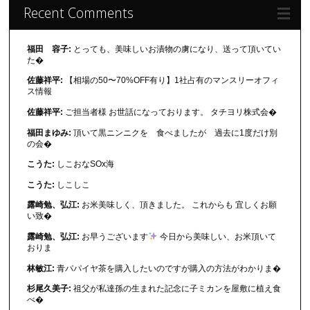
Recent Comments
福田 容子:
とっても、美味しいお漬物の虜になり、送って頂いてい
た�
佐藤祥平:
【相場の50〜70%OFF有り】1社占有のマンスリーオフィ
ス情報
佐藤祥平:
ご担当者様 お世話になっております。 タチヨリ株式会�
福田まゆみ:
頂いて黒ニンニクを 食べましたが 過去に1度だけ別
の会�
こうた:
しこおなSOx海
こうた:
しこしこ
露崎勉、弘江:
お米美味しく、頂きました。 これからも 宜しくお願
い致�
露崎勉、弘江:
お早うございます
今日から美味しい、お米頂いて
おりま
林敏江:
青パパイヤ茶を購入したいのですが購入の方法がわかりま�
杉尾久美子:
祖父が私達孫の生まれた記念に子ミカンを屋敷に植え食
べ�