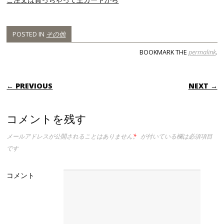
POSTED IN
その他
BOOKMARK THE
permalink
.
POST NAVIGATION
← PREVIOUS
NEXT →
コメントを残す
メールアドレスが公開されることはありません。
*
が付いている欄は必須項目
です
コメント