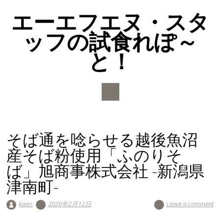
エーエフエヌ・スタ
ッフの試食れぽ～
と！
Main menu
Skip to content
そば通を唸らせる越後魚沼
産そば粉使用「ふのりそ
ば」旭商事株式会社 -新潟県
津南町-
kanri
2020年2月12日
Leave a comment