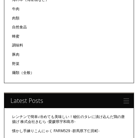
牛肉
肉類
自然食品
蜂蜜
調味料
豚肉
野菜
麺類（全般）
Latest Posts
レンチンで簡単♪冷めても美味しい！秘伝のタレに漬け込んだ鶏の唐
揚げ 株式会社きむら -愛媛県宇和島市-
懐かし手練りこんにゃく FARM529 -群馬県下仁田町-