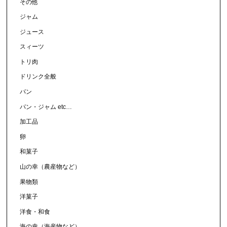
その他
ジャム
ジュース
スィーツ
トリ肉
ドリンク全般
パン
パン・ジャム etc…
加工品
卵
和菓子
山の幸（農産物など）
果物類
洋菓子
洋食・和食
海の幸（海産物など）