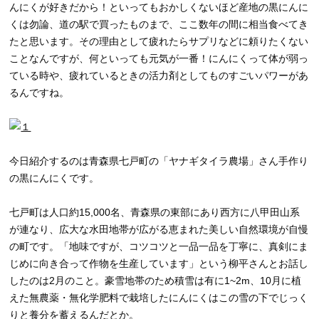
んにくが好きだから！といってもおかしくないほど産地の黒にんに
くは勿論、道の駅で買ったものまで、ここ数年の間に相当食べてき
たと思います。その理由として疲れたらサプリなどに頼りたくない
ことなんですが、何といっても元気が一番！にんにくって体が弱っ
ている時や、疲れているときの活力剤としてものすごいパワーがあ
るんですね。
今日紹介するのは青森県七戸町の「ヤナギタイラ農場」さん手作り
の黒にんにくです。
七戸町は人口約15,000名、青森県の東部にあり西方に八甲田山系
が連なり、広大な水田地帯が広がる恵まれた美しい自然環境が自慢
の町です。「地味ですが、コツコツと一品一品を丁寧に、真剣にま
じめに向き合って作物を生産しています」という柳平さんとお話し
したのは2月のこと。豪雪地帯のため積雪は有に1~2m、10月に植
えた無農薬・無化学肥料で栽培したにんにくはこの雪の下でじっく
りと養分を蓄えるんだとか。