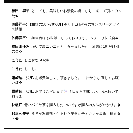
福田 容子:
とっても、美味しいお漬物の虜になり、送って頂いてい
た�
佐藤祥平:
【相場の50〜70%OFF有り】1社占有のマンスリーオフィ
ス情報
佐藤祥平:
ご担当者様 お世話になっております。 タチヨリ株式会�
福田まゆみ:
頂いて黒ニンニクを 食べましたが 過去に1度だけ別
の会�
こうた:
しこおなSOx海
こうた:
しこしこ
露崎勉、弘江:
お米美味しく、頂きました。 これからも 宜しくお願
い致�
露崎勉、弘江:
お早うございます
今日から美味しい、お米頂いて
おりま
林敏江:
青パパイヤ茶を購入したいのですが購入の方法がわかりま�
杉尾久美子:
祖父が私達孫の生まれた記念に子ミカンを屋敷に植え食
べ�