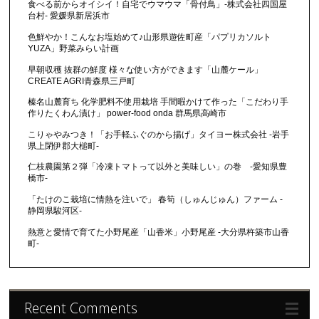
食べる前からオイシイ！自宅でウマウマ「骨付鳥」-株式会社四国屋
台村- 愛媛県新居浜市
色鮮やか！こんなお塩始めて♪山形県遊佐町産「パプリカソルト
YUZA」野菜みらい計画
早朝収穫 抜群の鮮度 様々な使い方ができます「山麓ケール」
CREATE AGRI青森県三戸町
榛名山麓育ち 化学肥料不使用栽培 手間暇かけて作った「こだわり手
作りたくわん漬け」 power-food onda 群馬県高崎市
こりゃやみつき！「お手軽ふぐのから揚げ」タイヨー株式会社 -岩手
県上閉伊郡大槌町-
仁枝農園第２弾「冷凍トマトって以外と美味しい」の巻 -愛知県豊
橋市-
「たけのこ栽培に情熱を注いで」 春筍（しゅんじゅん）ファーム -
静岡県駿河区-
熱意と愛情で育てた小野尾産「山香米」小野尾産 -大分県杵築市山香
町-
Recent Comments