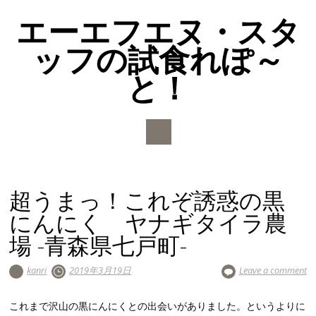
エーエフエヌ・スタ
ッフの試食れぽ～
と！
Main menu
Skip to content
超うまっ！これぞ誘惑の黒
にんにく ヤナギタイラ農
場 -青森県七戸町-
kanri
2019年3月19日
Leave a comment
これまで沢山の黒にんにくとの出会いがありました。というよりに