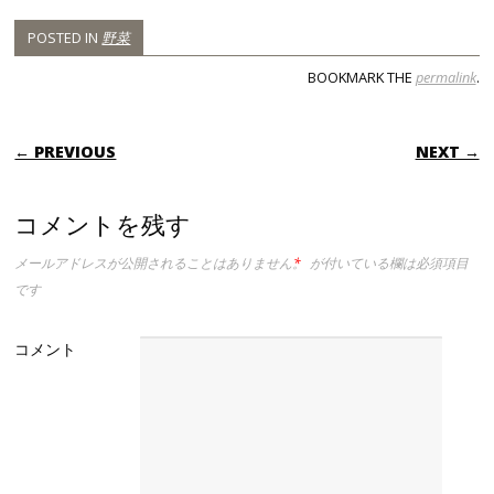
POSTED IN
野菜
BOOKMARK THE
permalink
.
POST NAVIGATION
← PREVIOUS
NEXT →
コメントを残す
メールアドレスが公開されることはありません。
*
が付いている欄は必須項目
です
コメント