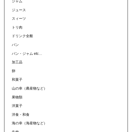
ジャム
ジュース
スィーツ
トリ肉
ドリンク全般
パン
パン・ジャム etc…
加工品
卵
和菓子
山の幸（農産物など）
果物類
洋菓子
洋食・和食
海の幸（海産物など）
牛肉