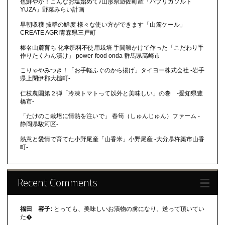
色鮮やか！こんなお塩始めて♪山形県遊佐町産「パプリカソルト
YUZA」野菜みらい計画
早朝収穫 抜群の鮮度 様々な使い方ができます「山麓ケール」
CREATE AGRI青森県三戸町
榛名山麓育ち 化学肥料不使用栽培 手間暇かけて作った「こだわり手
作りたくわん漬け」 power-food onda 群馬県高崎市
こりゃやみつき！「お手軽ふぐのから揚げ」タイヨー株式会社 -岩手
県上閉伊郡大槌町-
仁枝農園第２弾「冷凍トマトって以外と美味しい」の巻 -愛知県豊
橋市-
「たけのこ栽培に情熱を注いで」 春筍（しゅんじゅん）ファーム -
静岡県駿河区-
熱意と愛情で育てた小野尾産「山香米」小野尾産 -大分県杵築市山香
町-
Recent Comments
福田 容子:
とっても、美味しいお漬物の虜になり、送って頂いてい
た�