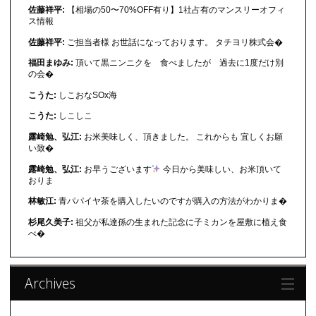
佐藤祥平:
【相場の50〜70%OFF有り】1社占有のマンスリーオフィ
ス情報
佐藤祥平:
ご担当者様 お世話になっております。 タチヨリ株式会�
福田まゆみ:
頂いて黒ニンニクを 食べましたが 過去に1度だけ別
の会�
こうた:
しこおなSOx海
こうた:
しこしこ
露崎勉、弘江:
お米美味しく、頂きました。 これからも 宜しくお願
い致�
露崎勉、弘江:
お早うございます
今日から美味しい、お米頂いて
おりま
林敏江:
青パパイヤ茶を購入したいのですが購入の方法がわかりま�
杉尾久美子:
祖父が私達孫の生まれた記念に子ミカンを屋敷に植え食
べ�
Archives