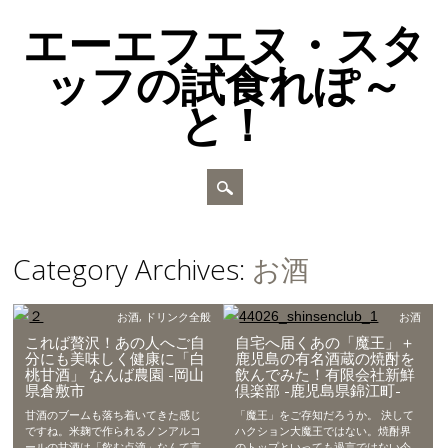
エーエフエヌ・スタ
ッフの試食れぽ～
と！
Main menu
Skip to content
Category Archives:
お酒
お酒
,
ドリンク全般
お酒
これば贅沢！あの人へご自
自宅へ届くあの「魔王」＋
分にも美味しく健康に「白
鹿児島の有名酒蔵の焼酎を
桃甘酒」 なんば農園 -岡山
飲んでみた！有限会社新鮮
県倉敷市
倶楽部 -鹿児島県錦江町-
甘酒のブームも落ち着いてきた感じ
「魔王」をご存知だろうか。 決して
ですね。米麹で作られるノンアルコ
ハクション大魔王ではない。焼酎界
ールの甘酒は「飲む点滴」なんて言
のトップといっても過言ではない今