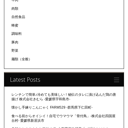
肉類
自然食品
蜂蜜
調味料
豚肉
野菜
麺類（全般）
Latest Posts
レンチンで簡単♪冷めても美味しい！秘伝のタレに漬け込んだ鶏の唐
揚げ 株式会社きむら -愛媛県宇和島市-
懐かし手練りこんにゃく FARM529 -群馬県下仁田町-
食べる前からオイシイ！自宅でウマウマ「骨付鳥」-株式会社四国屋
台村- 愛媛県新居浜市