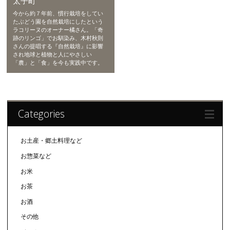
太子町
今から約７年前、慣行栽培をしてい
たぶどう園を自然栽培にしたという
ラコリーヌのオーナー橘さん。「奇
跡のリンゴ」でお馴染み、木村秋則
さんの提唱する『自然栽培』に影響
され地球と植物と人にやさしい
「農」と「食」を今も実践中です。
Categories
お土産・郷土料理など
お惣菜など
お米
お茶
お酒
その他