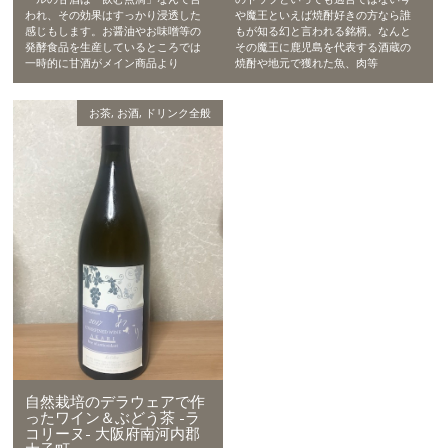
われ、その効果はすっかり浸透した
や魔王といえば焼酎好きの方なら誰
感じもします。お醤油やお味噌等の
もが知る幻と言われる銘柄。なんと
発酵食品を生産しているところでは
その魔王に鹿児島を代表する酒蔵の
一時的に甘酒がメイン商品より
焼酎や地元で獲れた魚、肉等
お茶
,
お酒
,
ドリンク全般
自然栽培のデラウェアで作
ったワイン＆ぶどう茶 -ラ
コリーヌ- 大阪府南河内郡