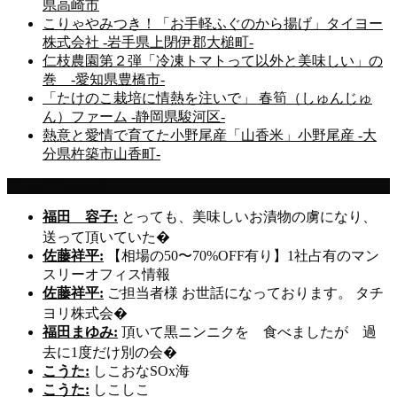
県高崎市
こりゃやみつき！「お手軽ふぐのから揚げ」タイヨー
株式会社 -岩手県上閉伊郡大槌町-
仁枝農園第２弾「冷凍トマトって以外と美味しい」の
巻 -愛知県豊橋市-
「たけのこ栽培に情熱を注いで」 春筍（しゅんじゅ
ん）ファーム -静岡県駿河区-
熱意と愛情で育てた小野尾産「山香米」小野尾産 -大
分県杵築市山香町-
Recent Comments
福田 容子:
とっても、美味しいお漬物の虜になり、
送って頂いていた�
佐藤祥平:
【相場の50〜70%OFF有り】1社占有のマン
スリーオフィス情報
佐藤祥平:
ご担当者様 お世話になっております。 タチ
ヨリ株式会�
福田まゆみ:
頂いて黒ニンニクを 食べましたが 過
去に1度だけ別の会�
こうた:
しこおなSOx海
こうた:
しこしこ