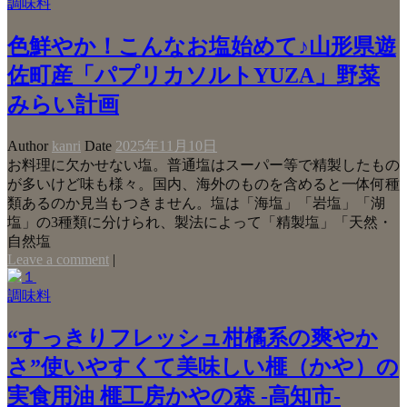
調味料
色鮮やか！こんなお塩始めて♪山形県遊
佐町産「パプリカソルトYUZA」野菜
みらい計画
Author
kanri
Date
2025年11月10日
お料理に欠かせない塩。普通塩はスーパー等で精製したもの
が多いけど味も様々。国内、海外のものを含めると一体何種
類あるのか見当もつきません。塩は「海塩」「岩塩」「湖
塩」の3種類に分けられ、製法によって「精製塩」「天然・
自然塩
Leave a comment
|
調味料
“すっきりフレッシュ柑橘系の爽やか
さ”使いやすくて美味しい榧（かや）の
実食用油 榧工房かやの森 -高知市-