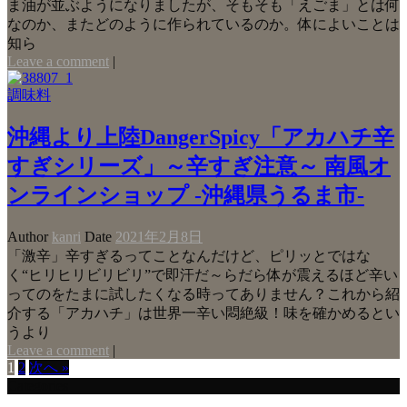
ま油が並ぶようになりましたが、そもそも「えごま」とは何
なのか、またどのように作られているのか。体によいことは
知ら
Leave a comment
|
調味料
沖縄より上陸DangerSpicy「アカハチ辛
すぎシリーズ」～辛すぎ注意～ 南風オ
ンラインショップ -沖縄県うるま市-
Author
kanri
Date
2021年2月8日
「激辛」辛すぎるってことなんだけど、ピリッとではな
く“ヒリヒリビリビリ”で即汗だ～らだら体が震えるほど辛い
ってのをたまに試したくなる時ってありません？これから紹
介する「アカハチ」は世界一辛い悶絶級！味を確かめるとい
うより
Leave a comment
|
1
2
次へ »
Categories