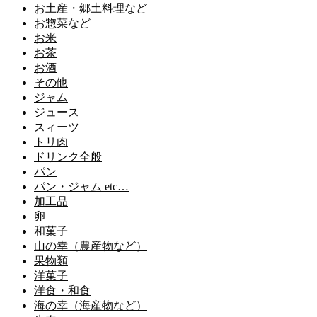
お土産・郷土料理など
お惣菜など
お米
お茶
お酒
その他
ジャム
ジュース
スィーツ
トリ肉
ドリンク全般
パン
パン・ジャム etc…
加工品
卵
和菓子
山の幸（農産物など）
果物類
洋菓子
洋食・和食
海の幸（海産物など）