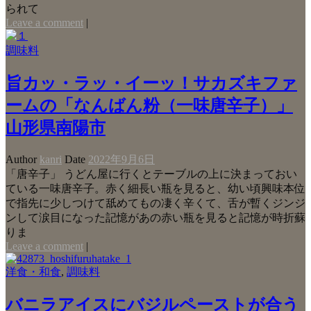
られて
Leave a comment
|
調味料
旨カッ・ラッ・イーッ！サカズキファ
ームの「なんばん粉（一味唐辛子）」
山形県南陽市
Author
kanri
Date
2022年9月6日
「唐辛子」 うどん屋に行くとテーブルの上に決まっておい
ている一味唐辛子。赤く細長い瓶を見ると、幼い頃興味本位
で指先に少しつけて舐めてもの凄く辛くて、舌が暫くジンジ
ンして涙目になった記憶があの赤い瓶を見ると記憶が時折蘇
りま
Leave a comment
|
洋食・和食
,
調味料
バニラアイスにバジルペーストが合う