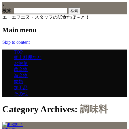
x
検索:
エーエフエヌ・スタッフの試食れぽ～と！
Main menu
Skip to content
TOP
郷土料理など
お惣菜
農産物
海産物
肉類
加工品
その他
Category Archives:
調味料