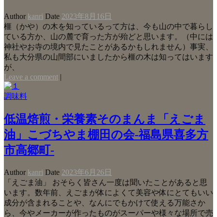
Author
kanri
Date
2023年8月16日
榧（かや）の木を知っているって方は、今も山の中で暮らし
ている方か、山の麓で育った方が殆どと思います。（中には
神社やお寺の境内で見たことがあるかもしれません）事実、
私も大分県の山間部にいましたから榧の木は知ってはいます
が、
Leave a comment
|
調味料
低温焙煎・栄養素そのまんま「えごま
油」こづちやま棚田の会-福島県喜多方
市高郷町-
Author
kanri
Date
2023年6月26日
「えごま油」 おそらく皆さん一度は聞いたことがあると思
います。数年前、えごまが体によくて美容や体にとてもいい
成分が含まれることや、なんにでもかけて使える万能さか
ら、今やメーカーが作ったものがスーパーや様々な場所で売