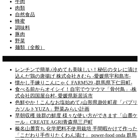
牛肉
肉類
自然食品
蜂蜜
調味料
豚肉
野菜
麺類（全般）
Latest Posts
レンチンで簡単♪冷めても美味しい！秘伝のタレに漬け
込んだ鶏の唐揚げ 株式会社きむら -愛媛県宇和島市-
懐かし手練りこんにゃく FARM529 -群馬県下仁田町-
食べる前からオイシイ！自宅でウマウマ「骨付鳥」-株
式会社四国屋台村- 愛媛県新居浜市
色鮮やか！こんなお塩始めて♪山形県遊佐町産「パプリ
カソルトYUZA」野菜みらい計画
早朝収穫 抜群の鮮度 様々な使い方ができます「山麓ケ
ール」CREATE AGRI青森県三戸町
榛名山麓育ち 化学肥料不使用栽培 手間暇かけて作った
「こだわり手作りたくわん漬け」 power-food onda 群馬