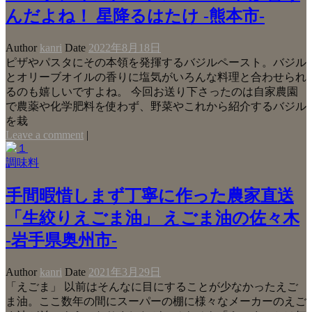
んだよね！ 星降るはたけ -熊本市-
Author
kanri
Date
2022年8月18日
ピザやパスタにその本領を発揮するバジルペースト。バジル
とオリーブオイルの香りに塩気がいろんな料理と合わせられ
るのも嬉しいですよね。 今回お送り下さったのは自家農園
で農薬や化学肥料を使わず、野菜やこれから紹介するバジル
を栽
Leave a comment
|
調味料
手間暇惜しまず丁寧に作った農家直送
「生絞りえごま油」 えごま油の佐々木
-岩手県奥州市-
Author
kanri
Date
2021年3月29日
「えごま」 以前はそんなに目にすることが少なかったえご
ま油。ここ数年の間にスーパーの棚に様々なメーカーのえご