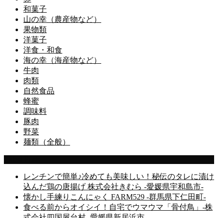
和菓子
山の幸（農産物など）
果物類
洋菓子
洋食・和食
海の幸（海産物など）
牛肉
肉類
自然食品
蜂蜜
調味料
豚肉
野菜
麺類（全般）
Latest Posts
レンチンで簡単♪冷めても美味しい！秘伝のタレに漬け
込んだ鶏の唐揚げ 株式会社きむら -愛媛県宇和島市-
懐かし手練りこんにゃく FARM529 -群馬県下仁田町-
食べる前からオイシイ！自宅でウマウマ「骨付鳥」-株
式会社四国屋台村- 愛媛県新居浜市