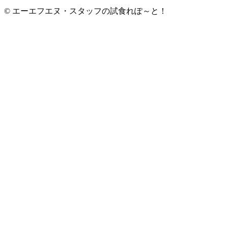
© エーエフエヌ・スタッフの試食れぽ～と！