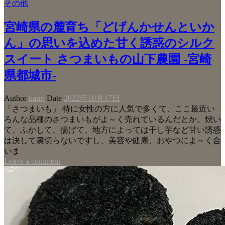
その他
宮崎県の麓育ち「どげんかせんといか
ん」の思いを込めた甘く誘惑のシルク
スイート さつまいもの山下農園 -宮崎
県都城市-
Author
kanri
Date
2022年10月17日
「さつまいも」 特に女性の方に人気で多くて、ここ最近い
ろんな品種のさつまいもがよ～く売れているんだとか。焼い
て、ふかして、揚げて、地方によっては干し芋など甘い誘惑
は決して裏切らないですし、美容や健康、おやつによ～く合
いま
Leave a comment
|