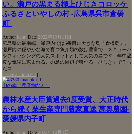
い。瀬戸の黒まる極上ひじきコロッケ
ふるさといやしの村 -広島県呉市倉橋
町-
Author
kanri
Date
2022年10月11日
広島県の最南端、瀬戸内では5番目に大きな島「倉橋島」。
瀬戸内の穏やかな海で育つ魚介類の数は豊富で、スキューバ
やフィッシングの人気スポットとして人気の島です。年中温
暖な気候に恵まれるこの島の周辺で獲れる「ひじき」で作っ
たコ
Leave a comment
|
山の幸（農産物など）
農林水産大臣賞過去9度受賞、大正時代
から続く栗生産専門農家直送 萬奥農園-
愛媛県内子町
Author
kanri
Date
2022年10月3日