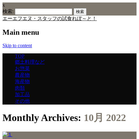
x
検索:
エーエフエヌ・スタッフの試食れぽ～と！
Main menu
Skip to content
TOP
郷土料理など
お惣菜
農産物
海産物
肉類
加工品
その他
Monthly Archives:
10月 2022