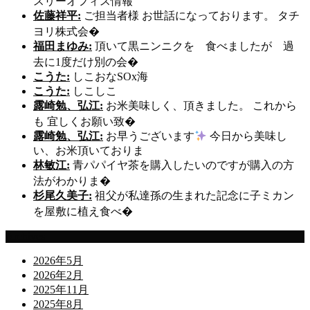
スリーオフィス情報
佐藤祥平:
ご担当者様 お世話になっております。 タチ
ヨリ株式会�
福田まゆみ:
頂いて黒ニンニクを 食べましたが 過
去に1度だけ別の会�
こうた:
しこおなSOx海
こうた:
しこしこ
露崎勉、弘江:
お米美味しく、頂きました。 これから
も 宜しくお願い致�
露崎勉、弘江:
お早うございます
今日から美味し
い、お米頂いておりま
林敏江:
青パパイヤ茶を購入したいのですが購入の方
法がわかりま�
杉尾久美子:
祖父が私達孫の生まれた記念に子ミカン
を屋敷に植え食べ�
Archives
2026年5月
2026年2月
2025年11月
2025年8月