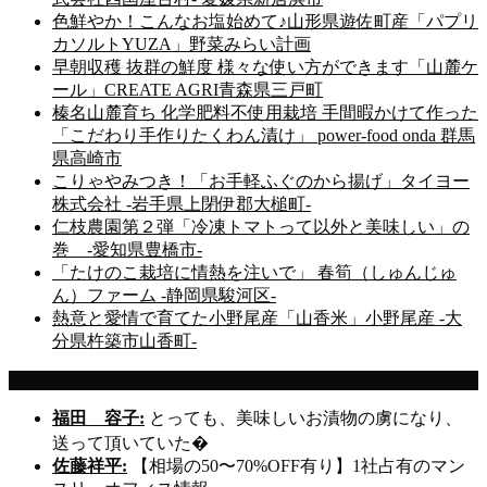
色鮮やか！こんなお塩始めて♪山形県遊佐町産「パプリ
カソルトYUZA」野菜みらい計画
早朝収穫 抜群の鮮度 様々な使い方ができます「山麓ケ
ール」CREATE AGRI青森県三戸町
榛名山麓育ち 化学肥料不使用栽培 手間暇かけて作った
「こだわり手作りたくわん漬け」 power-food onda 群馬
県高崎市
こりゃやみつき！「お手軽ふぐのから揚げ」タイヨー
株式会社 -岩手県上閉伊郡大槌町-
仁枝農園第２弾「冷凍トマトって以外と美味しい」の
巻 -愛知県豊橋市-
「たけのこ栽培に情熱を注いで」 春筍（しゅんじゅ
ん）ファーム -静岡県駿河区-
熱意と愛情で育てた小野尾産「山香米」小野尾産 -大
分県杵築市山香町-
Recent Comments
福田 容子:
とっても、美味しいお漬物の虜になり、
送って頂いていた�
佐藤祥平:
【相場の50〜70%OFF有り】1社占有のマン