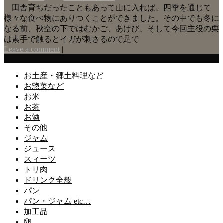
田舎育ちだったこともあって山に入れば、四季を通じて
様々な食べ物にありつくことができました。その中でも冬に
なる前、秋空の下ではむかご、あけび、そして今回主役の栗
は素手で触るとイガが刺さるので足で
Leave a comment
|
Categories
お土産・郷土料理など
お惣菜など
お米
お茶
お酒
その他
ジャム
ジュース
スィーツ
トリ肉
ドリンク全般
パン
パン・ジャム etc…
加工品
卵