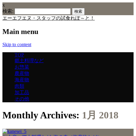
x
検索:
エーエフエヌ・スタッフの試食れぽ～と！
Main menu
Skip to content
TOP
郷土料理など
お惣菜
農産物
海産物
肉類
加工品
その他
Monthly Archives:
1月 2018