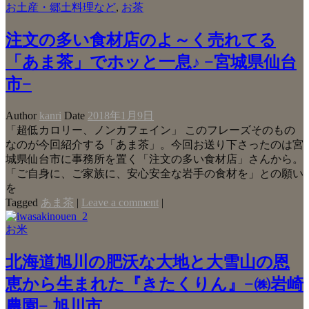
お土産・郷土料理など
,
お茶
注文の多い食材店のよ～く売れてる
「あま茶」でホッと一息♪ −宮城県仙台
市−
Author
kanri
Date
2018年1月9日
「超低カロリー、ノンカフェイン」 このフレーズそのもの
なのが今回紹介する「あま茶」。今回お送り下さったのは宮
城県仙台市に事務所を置く「注文の多い食材店」さんから。
「ご自身に、ご家族に、安心安全な岩手の食材を」との願い
を
Tagged
あま茶
|
Leave a comment
|
お米
北海道旭川の肥沃な大地と大雪山の恩
恵から生まれた『きたくりん』−㈱岩崎
農園− 旭川市