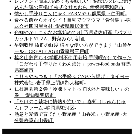
レンチンで簡単♪冷めても美味しい！秘伝のタレに漬け
込んだ鶏の唐揚げ 株式会社きむら -愛媛県宇和島市-
懐かし手練りこんにゃく FARM529 -群馬県下仁田町-
食べる前からオイシイ！自宅でウマウマ「骨付鳥」-株
式会社四国屋台村- 愛媛県新居浜市
色鮮やか！こんなお塩始めて♪山形県遊佐町産「パプリ
カソルトYUZA」野菜みらい計画
早朝収穫 抜群の鮮度 様々な使い方ができます「山麓ケ
ール」CREATE AGRI青森県三戸町
榛名山麓育ち 化学肥料不使用栽培 手間暇かけて作った
「こだわり手作りたくわん漬け」 power-food onda 群馬
県高崎市
こりゃやみつき！「お手軽ふぐのから揚げ」タイヨー
株式会社 -岩手県上閉伊郡大槌町-
仁枝農園第２弾「冷凍トマトって以外と美味しい」の
巻 -愛知県豊橋市-
「たけのこ栽培に情熱を注いで」 春筍（しゅんじゅ
ん）ファーム -静岡県駿河区-
熱意と愛情で育てた小野尾産「山香米」小野尾産 -大
分県杵築市山香町-
Recent Comments