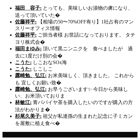
福田 容子:
とっても、美味しいお漬物の虜になり、
送って頂いていた�
佐藤祥平:
【相場の50〜70%OFF有り】1社占有のマン
スリーオフィス情報
佐藤祥平:
ご担当者様 お世話になっております。 タチ
ヨリ株式会�
福田まゆみ:
頂いて黒ニンニクを 食べましたが 過
去に1度だけ別の会�
こうた:
しこおなSOx海
こうた:
しこしこ
露崎勉、弘江:
お米美味しく、頂きました。 これから
も 宜しくお願い致�
露崎勉、弘江:
お早うございます✨ 今日から美味し
い、お米頂いておりま
林敏江:
青パパイヤ茶を購入したいのですが購入の方
法がわかりま�
杉尾久美子:
祖父が私達孫の生まれた記念に子ミカン
を屋敷に植え食べ�
Archives