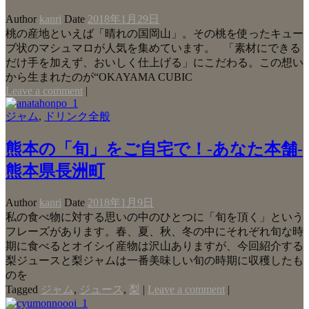
Author
kanri
Date
2018年1月29日
桃の産地といえば「晴れの国岡山」。その桃を使ったキュー
ブ状のマシュマロが人気を集めています。 「素材にできる
だけ手を加えず、おいしく仕上げる」にこだわる。この想い
から生まれたのが“OKAYAMA CUBIC
Leave a comment
|
ジャム
,
ドリンク全般
熊本の「旬」をご自宅で！-あなた本舗-
熊本県長洲町
Author
kanri
Date
2018年1月9日
私の食べ物に対する思いの中のひとつに「旬を頂く」という
フレーズがあります。春、夏、秋、冬の中にそれぞれ旬な時
期に食べるとオイシイ産物は沢山ありますが、今回紹介する
梨ジュースと梨ジャムは一番美味しい旬の時期に収穫したも
のを
Tagged
ジャム
,
ジュース
,
梨
|
Leave a comment
|