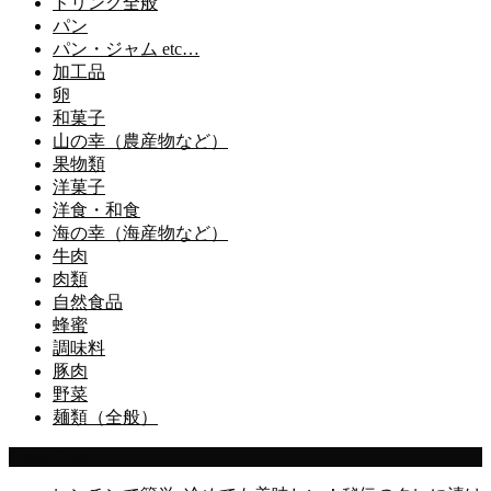
ドリンク全般
パン
パン・ジャム etc…
加工品
卵
和菓子
山の幸（農産物など）
果物類
洋菓子
洋食・和食
海の幸（海産物など）
牛肉
肉類
自然食品
蜂蜜
調味料
豚肉
野菜
麺類（全般）
Latest Posts