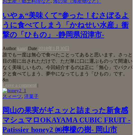
お土産・郷土料理など
,
海の幸（海産物など）
いやぁ“美味くて”参った！むさぼるよ
うに食べてしまう「かねせい水産」衝
撃の「ひもの」 -静岡県沼津市-
Author
kanri
Date
2018年1月30日
誰でも一度は無心で食べたことってあると思います。さっと
目の前に出されただけで、ただ単に口に運ぶものって間違い
なく美味しいもの。今回紹介するのは正に「無心」でパクパ
クと食べてしまう、夢中になってしまう「ひもの」です。
&n
Leave a comment
|
スィーツ
,
洋菓子
岡山の果実がギュッと詰まった新食感
マシュマロOKAYAMA CUBIC FRUIT -
Patissier honey2 ㈱檸檬の樹- 岡山市