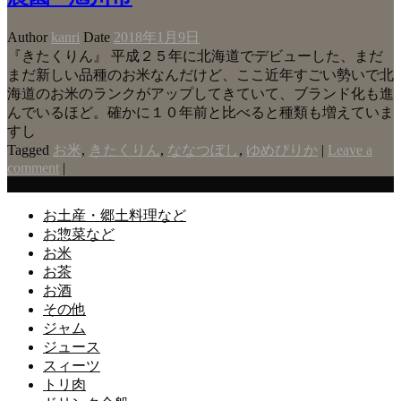
Author
kanri
Date
2018年1月9日
『きたくりん』 平成２５年に北海道でデビューした、まだ
まだ新しい品種のお米なんだけど、ここ近年すごい勢いで北
海道のお米のランクがアップしてきていて、ブランド化も進
んでいるほど。確かに１０年前と比べると種類も増えていま
すし
Tagged
お米
,
きたくりん
,
ななつぼし
,
ゆめぴりか
|
Leave a
comment
|
Categories
お土産・郷土料理など
お惣菜など
お米
お茶
お酒
その他
ジャム
ジュース
スィーツ
トリ肉