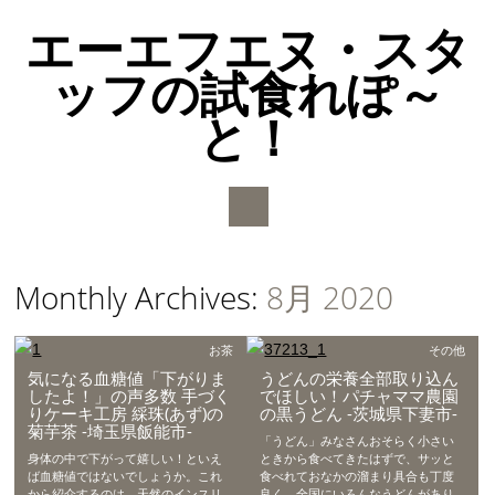
エーエフエヌ・スタ
ッフの試食れぽ～
と！
Main menu
Skip to content
Monthly Archives:
8月 2020
お茶
その他
気になる血糖値「下がりま
うどんの栄養全部取り込ん
したよ！」の声多数 手づく
でほしい！パチャママ農園
りケーキ工房 綵珠(あず)の
の黒うどん -茨城県下妻市-
菊芋茶 -埼玉県飯能市-
「うどん」みなさんおそらく小さい
身体の中で下がって嬉しい！といえ
ときから食べてきたはずで、サッと
ば血糖値ではないでしょうか。これ
食べれておなかの溜まり具合も丁度
から紹介するのは、天然のインスリ
良く、全国にいろんなうどんがあり