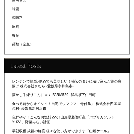
自然食品
蜂蜜
調味料
豚肉
野菜
麺類（全般）
Latest Posts
レンチンで簡単♪冷めても美味しい！秘伝のタレに漬け込んだ鶏の唐
揚げ 株式会社きむら -愛媛県宇和島市-
懐かし手練りこんにゃく FARM529 -群馬県下仁田町-
食べる前からオイシイ！自宅でウマウマ「骨付鳥」-株式会社四国屋
台村- 愛媛県新居浜市
色鮮やか！こんなお塩始めて♪山形県遊佐町産「パプリカソルト
YUZA」野菜みらい計画
早朝収穫 抜群の鮮度 様々な使い方ができます「山麓ケール」