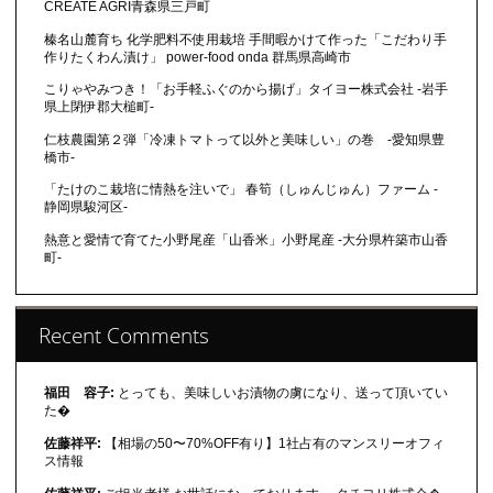
CREATE AGRI青森県三戸町
榛名山麓育ち 化学肥料不使用栽培 手間暇かけて作った「こだわり手
作りたくわん漬け」 power-food onda 群馬県高崎市
こりゃやみつき！「お手軽ふぐのから揚げ」タイヨー株式会社 -岩手
県上閉伊郡大槌町-
仁枝農園第２弾「冷凍トマトって以外と美味しい」の巻 -愛知県豊
橋市-
「たけのこ栽培に情熱を注いで」 春筍（しゅんじゅん）ファーム -
静岡県駿河区-
熱意と愛情で育てた小野尾産「山香米」小野尾産 -大分県杵築市山香
町-
Recent Comments
福田 容子:
とっても、美味しいお漬物の虜になり、送って頂いてい
た�
佐藤祥平:
【相場の50〜70%OFF有り】1社占有のマンスリーオフィ
ス情報