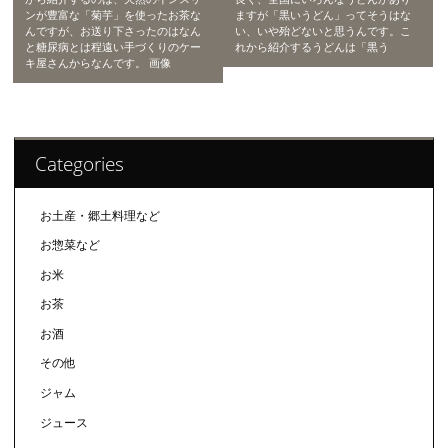
ンが豊富な「菊芋」を使ったお茶な
ますが「黒いうどん」ってそうはな
んですが、お送り下さったのはなん
い、いや殆どないと思うんです。こ
と糖尿病とは程遠い手づくりのケー
れから紹介するうどんは「黒う
キ屋さんからなんです。 画像
Categories
お土産・郷土料理など
お惣菜など
お米
お茶
お酒
その他
ジャム
ジュース