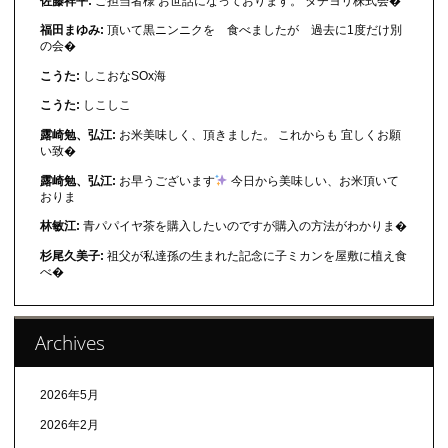
佐藤祥平:
ご担当者様 お世話になっております。 タチヨリ株式会�
福田まゆみ:
頂いて黒ニンニクを 食べましたが 過去に1度だけ別
の会�
こうた:
しこおなSOx海
こうた:
しこしこ
露崎勉、弘江:
お米美味しく、頂きました。 これからも 宜しくお願
い致�
露崎勉、弘江:
お早うございます
今日から美味しい、お米頂いて
おりま
林敏江:
青パパイヤ茶を購入したいのですが購入の方法がわかりま�
杉尾久美子:
祖父が私達孫の生まれた記念に子ミカンを屋敷に植え食
べ�
Archives
2026年5月
2026年2月