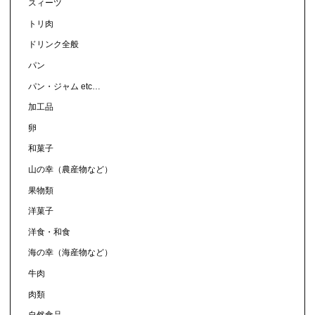
スィーツ
トリ肉
ドリンク全般
パン
パン・ジャム etc…
加工品
卵
和菓子
山の幸（農産物など）
果物類
洋菓子
洋食・和食
海の幸（海産物など）
牛肉
肉類