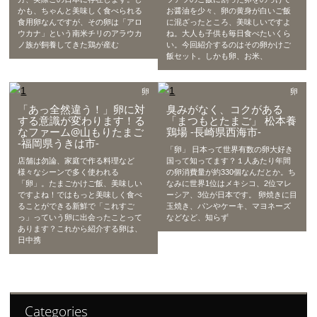
かも、ちゃんと美味しく食べられる
お醤油を少々、卵の黄身が白いご飯
食用卵なんですが、その卵は「アロ
に混ざったところ、美味しいですよ
ウカナ」という南米チリのアラウカ
ね。大人も子供も毎日食べたいくら
ノ族が飼養してきた鶏が産む
い。今回紹介するのはその卵かけご
飯セット。しかも卵、お米、
卵
卵
「あっ全然違う！」卵に対
臭みがなく、コクがある
する意識が変わります！る
「まつもとたまご」 松本養
なファーム@山もりたまご
鶏場 -長崎県西海市-
-福岡県うきは市-
「卵」 日本って世界有数の卵大好き
店舗は勿論、家庭で作る料理など
国って知ってます？１人あたり年間
様々なシーンで多く使われる
の卵消費量が約330個なんだとか。ち
「卵」。たまごかけご飯、美味しい
なみに世界1位はメキシコ、2位マレ
ですよね！ではもっと美味しく食べ
ーシア、3位が日本です。 卵焼きに目
ることができる新鮮で「これすご
玉焼き、パンやケーキ、マヨネーズ
っ」っていう卵に出会ったことって
などなど、知らず
あります？これから紹介する卵は、
日中携
Categories