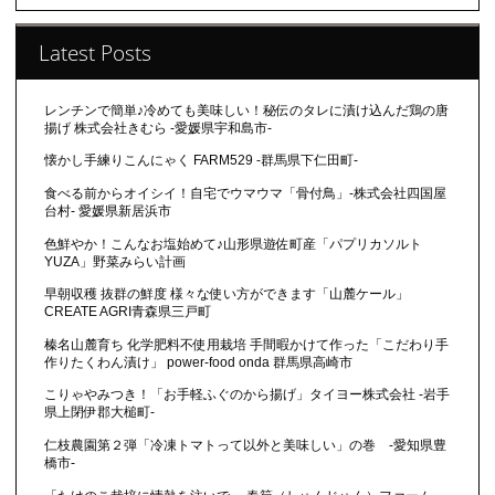
Latest Posts
レンチンで簡単♪冷めても美味しい！秘伝のタレに漬け込んだ鶏の唐
揚げ 株式会社きむら -愛媛県宇和島市-
懐かし手練りこんにゃく FARM529 -群馬県下仁田町-
食べる前からオイシイ！自宅でウマウマ「骨付鳥」-株式会社四国屋
台村- 愛媛県新居浜市
色鮮やか！こんなお塩始めて♪山形県遊佐町産「パプリカソルト
YUZA」野菜みらい計画
早朝収穫 抜群の鮮度 様々な使い方ができます「山麓ケール」
CREATE AGRI青森県三戸町
榛名山麓育ち 化学肥料不使用栽培 手間暇かけて作った「こだわり手
作りたくわん漬け」 power-food onda 群馬県高崎市
こりゃやみつき！「お手軽ふぐのから揚げ」タイヨー株式会社 -岩手
県上閉伊郡大槌町-
仁枝農園第２弾「冷凍トマトって以外と美味しい」の巻 -愛知県豊
橋市-