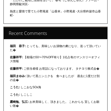
「たけのこ栽培に情熱を注いで」 春筍（しゅんじゅん）ファーム -
静岡県駿河区-
熱意と愛情で育てた小野尾産「山香米」小野尾産 -大分県杵築市山香
町-
Recent Comments
福田 容子:
とっても、美味しいお漬物の虜になり、送って頂いてい
た�
佐藤祥平:
【相場の50〜70%OFF有り】1社占有のマンスリーオフィ
ス情報
佐藤祥平:
ご担当者様 お世話になっております。 タチヨリ株式会�
福田まゆみ:
頂いて黒ニンニクを 食べましたが 過去に1度だけ別
の会�
こうた:
しこおなSOx海
こうた:
しこしこ
露崎勉、弘江:
お米美味しく、頂きました。 これからも 宜しくお願
い致�