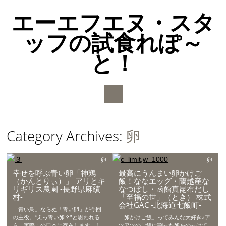
エーエフエヌ・スタ
ッフの試食れぽ～
と！
Main menu
Skip to content
Category Archives:
卵
卵
卵
幸せを呼ぶ青い卵「神鶏
最高にうんまい卵かけご
（かんとりぃ）」 アリとキ
飯！ななエッグ・蘭越産な
リギリス農園 -長野県麻績
なつぼし・函館真昆布だし
村-
「至福の世」（とき） 株式
会社GAC -北海道七飯町-
「青い鳥」ならぬ「青い卵」が今回
の主役。“えっ青い卵？”と思われる
「卵かけご飯」ってみんな大好き♪ア
方、実際この日本に存在します。し
ツアツのご飯に割った卵をのっけて