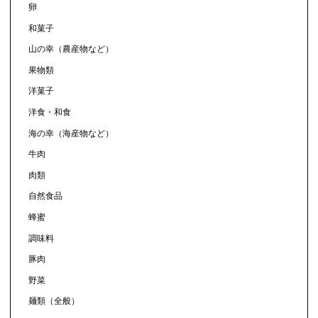
卵
和菓子
山の幸（農産物など）
果物類
洋菓子
洋食・和食
海の幸（海産物など）
牛肉
肉類
自然食品
蜂蜜
調味料
豚肉
野菜
麺類（全般）