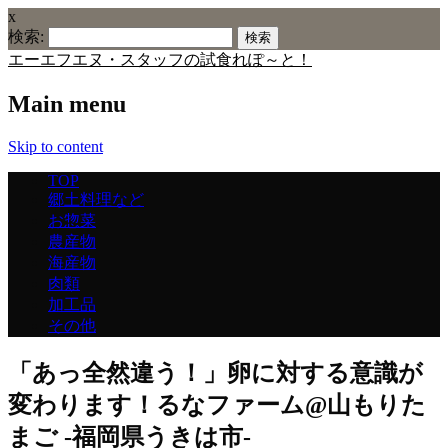
x
検索:
エーエフエヌ・スタッフの試食れぽ～と！
Main menu
Skip to content
TOP
郷土料理など
お惣菜
農産物
海産物
肉類
加工品
その他
「あっ全然違う！」卵に対する意識が
変わります！るなファーム@山もりた
まご -福岡県うきは市-