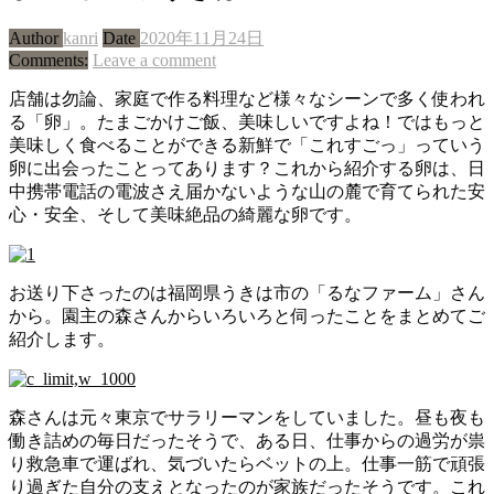
Author
kanri
Date
2020年11月24日
Comments:
Leave a comment
店舗は勿論、家庭で作る料理など様々なシーンで多く使われ
る「卵」。たまごかけご飯、美味しいですよね！ではもっと
美味しく食べることができる新鮮で「これすごっ」っていう
卵に出会ったことってあります？これから紹介する卵は、日
中携帯電話の電波さえ届かないような山の麓で育てられた安
心・安全、そして美味絶品の綺麗な卵です。
お送り下さったのは福岡県うきは市の「るなファーム」さん
から。園主の森さんからいろいろと伺ったことをまとめてご
紹介します。
森さんは元々東京でサラリーマンをしていました。昼も夜も
働き詰めの毎日だったそうで、ある日、仕事からの過労が祟
り救急車で運ばれ、気づいたらベットの上。仕事一筋で頑張
り過ぎた自分の支えとなったのが家族だったそうです。これ