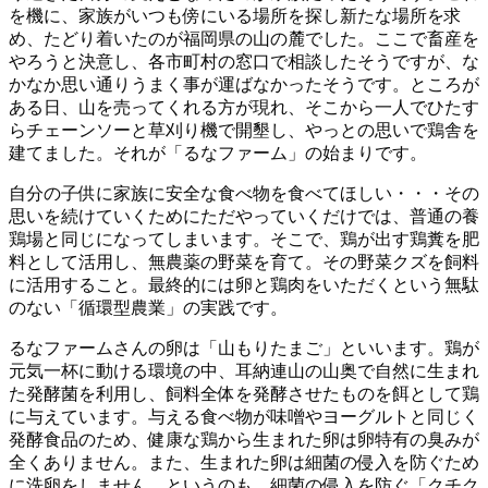
を機に、家族がいつも傍にいる場所を探し新たな場所を求
め、たどり着いたのが福岡県の山の麓でした。ここで畜産を
やろうと決意し、各市町村の窓口で相談したそうですが、な
かなか思い通りうまく事が運ばなかったそうです。ところが
ある日、山を売ってくれる方が現れ、そこから一人でひたす
らチェーンソーと草刈り機で開墾し、やっとの思いで鶏舎を
建てました。それが「るなファーム」の始まりです。
自分の子供に家族に安全な食べ物を食べてほしい・・・その
思いを続けていくためにただやっていくだけでは、普通の養
鶏場と同じになってしまいます。そこで、鶏が出す鶏糞を肥
料として活用し、無農薬の野菜を育て。その野菜クズを飼料
に活用すること。最終的には卵と鶏肉をいただくという無駄
のない「循環型農業」の実践です。
るなファームさんの卵は「山もりたまご」といいます。鶏が
元気一杯に動ける環境の中、耳納連山の山奥で自然に生まれ
た発酵菌を利用し、飼料全体を発酵させたものを餌として鶏
に与えています。与える食べ物が味噌やヨーグルトと同じく
発酵食品のため、健康な鶏から生まれた卵は卵特有の臭みが
全くありません。また、生まれた卵は細菌の侵入を防ぐため
に洗卵をしません。というのも、細菌の侵入を防ぐ「クチク