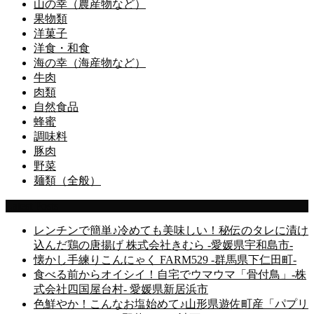
山の幸（農産物など）
果物類
洋菓子
洋食・和食
海の幸（海産物など）
牛肉
肉類
自然食品
蜂蜜
調味料
豚肉
野菜
麺類（全般）
Latest Posts
レンチンで簡単♪冷めても美味しい！秘伝のタレに漬け
込んだ鶏の唐揚げ 株式会社きむら -愛媛県宇和島市-
懐かし手練りこんにゃく FARM529 -群馬県下仁田町-
食べる前からオイシイ！自宅でウマウマ「骨付鳥」-株
式会社四国屋台村- 愛媛県新居浜市
色鮮やか！こんなお塩始めて♪山形県遊佐町産「パプリ