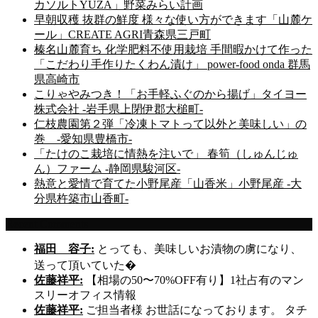
カソルトYUZA」野菜みらい計画
早朝収穫 抜群の鮮度 様々な使い方ができます「山麓ケ
ール」CREATE AGRI青森県三戸町
榛名山麓育ち 化学肥料不使用栽培 手間暇かけて作った
「こだわり手作りたくわん漬け」 power-food onda 群馬
県高崎市
こりゃやみつき！「お手軽ふぐのから揚げ」タイヨー
株式会社 -岩手県上閉伊郡大槌町-
仁枝農園第２弾「冷凍トマトって以外と美味しい」の
巻 -愛知県豊橋市-
「たけのこ栽培に情熱を注いで」 春筍（しゅんじゅ
ん）ファーム -静岡県駿河区-
熱意と愛情で育てた小野尾産「山香米」小野尾産 -大
分県杵築市山香町-
Recent Comments
福田 容子:
とっても、美味しいお漬物の虜になり、
送って頂いていた�
佐藤祥平:
【相場の50〜70%OFF有り】1社占有のマン
スリーオフィス情報
佐藤祥平:
ご担当者様 お世話になっております。 タチ