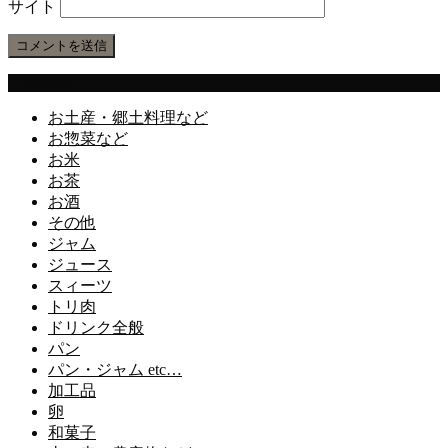
サイト
Categories
お土産・郷土料理など
お惣菜など
お米
お茶
お酒
その他
ジャム
ジュース
スィーツ
トリ肉
ドリンク全般
パン
パン・ジャム etc…
加工品
卵
和菓子