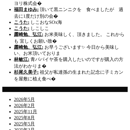
ヨリ株式会�
福田まゆみ:
頂いて黒ニンニクを 食べましたが 過
去に1度だけ別の会�
こうた:
しこおなSOx海
こうた:
しこしこ
露崎勉、弘江:
お米美味しく、頂きました。 これから
も 宜しくお願い致�
露崎勉、弘江:
お早うございます✨ 今日から美味し
い、お米頂いておりま
林敏江:
青パパイヤ茶を購入したいのですが購入の方
法がわかりま�
杉尾久美子:
祖父が私達孫の生まれた記念に子ミカン
を屋敷に植え食べ�
Archives
2026年5月
2026年2月
2025年11月
2025年8月
2025年5月
2025年3月