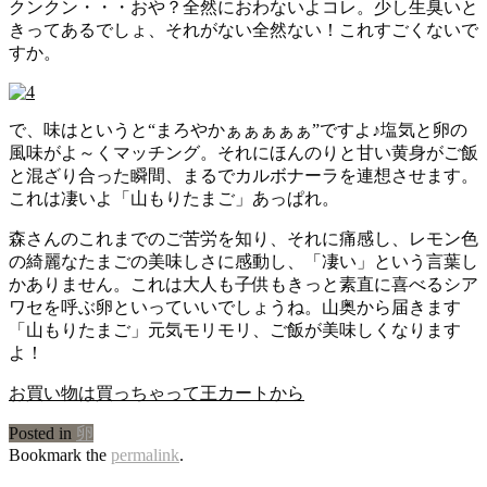
クンクン・・・おや？全然におわないよコレ。少し生臭いと
きってあるでしょ、それがない全然ない！これすごくないで
すか。
で、味はというと“まろやかぁぁぁぁぁ”ですよ♪塩気と卵の
風味がよ～くマッチング。それにほんのりと甘い黄身がご飯
と混ざり合った瞬間、まるでカルボナーラを連想させます。
これは凄いよ「山もりたまご」あっぱれ。
森さんのこれまでのご苦労を知り、それに痛感し、レモン色
の綺麗なたまごの美味しさに感動し、「凄い」という言葉し
かありません。これは大人も子供もきっと素直に喜べるシア
ワセを呼ぶ卵といっていいでしょうね。山奥から届きます
「山もりたまご」元気モリモリ、ご飯が美味しくなります
よ！
お買い物は買っちゃって王カートから
Posted in
卵
Bookmark the
permalink
.