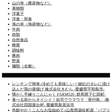
山の幸（農産物など）
果物類
洋菓子
洋食・和食
海の幸（海産物など）
牛肉
肉類
自然食品
蜂蜜
調味料
豚肉
野菜
麺類（全般）
Latest Posts
レンチンで簡単♪冷めても美味しい！秘伝のタレに漬け
込んだ鶏の唐揚げ 株式会社きむら -愛媛県宇和島市-
懐かし手練りこんにゃく FARM529 -群馬県下仁田町-
食べる前からオイシイ！自宅でウマウマ「骨付鳥」-株
式会社四国屋台村- 愛媛県新居浜市
色鮮やか！こんなお塩始めて♪山形県遊佐町産「パプリ