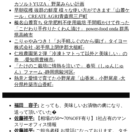
カソルトYUZA」野菜みらい計画
早朝収穫 抜群の鮮度 様々な使い方ができます「山麓ケ
ール」CREATE AGRI青森県三戸町
榛名山麓育ち 化学肥料不使用栽培 手間暇かけて作った
「こだわり手作りたくわん漬け」 power-food onda 群馬
県高崎市
こりゃやみつき！「お手軽ふぐのから揚げ」タイヨー
株式会社 -岩手県上閉伊郡大槌町-
仁枝農園第２弾「冷凍トマトって以外と美味しい」の
巻 -愛知県豊橋市-
「たけのこ栽培に情熱を注いで」 春筍（しゅんじゅ
ん）ファーム -静岡県駿河区-
熱意と愛情で育てた小野尾産「山香米」小野尾産 -大
分県杵築市山香町-
Recent Comments
福田 容子:
とっても、美味しいお漬物の虜になり、
送って頂いていた�
佐藤祥平:
【相場の50〜70%OFF有り】1社占有のマン
スリーオフィス情報
佐藤祥平:
ご担当者様 お世話になっております。 タチ