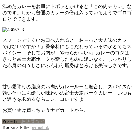
温めたカレーをお皿にドボッとかけると「この肉デカい」な
のです。しかも普通のカレーの倍は入っているようでゴロゴ
ロとでてきます。
スプーンですくいお口へ入れると「お～っと大人味のカレー
ではないですか！」香辛料にもこだわっているのかとてもス
パイシー。そしてお肉が「やわらか～い♪」カレーのコクは
きっと富士天霜ポークが齎したものに違いなく、しっかりし
た赤身の肉々しさにふんわり脂身はとろける美味しさです。
甘い霜降りの脂身のお肉がカレールーと融合し、スパイスが
効いた中にも優しい味わいの富士天霜ポークカレー。いつも
と違うを求めるならコレ、コレですよ！
お買い物は
買っちゃうナビ
カートから。
Posted in
お惣菜など
Bookmark the
permalink
.