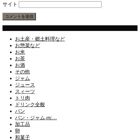
サイト
Categories
お土産・郷土料理など
お惣菜など
お米
お茶
お酒
その他
ジャム
ジュース
スィーツ
トリ肉
ドリンク全般
パン
パン・ジャム etc…
加工品
卵
和菓子