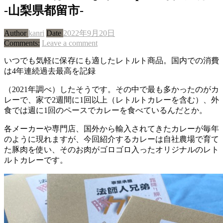
-山梨県都留市-
Author
kanri
Date
2022年9月20日
Comments:
Leave a comment
いつでも気軽に保存にも適したレトルト商品。国内での消費
は4年連続過去最高を記録
（2021年調べ）したそうです。その中で最も多かったのがカ
レーで、家で2週間に1回以上（レトルトカレーを含む）、外
食では週に1回のペースでカレーを食べているんだとか。
各メーカーや専門店、国外から輸入されてきたカレーが毎年
のように現れますが、今回紹介するカレーは自社農場で育て
た豚肉を使い、そのお肉がゴロゴロ入ったオリジナルのレト
ルトカレーです。