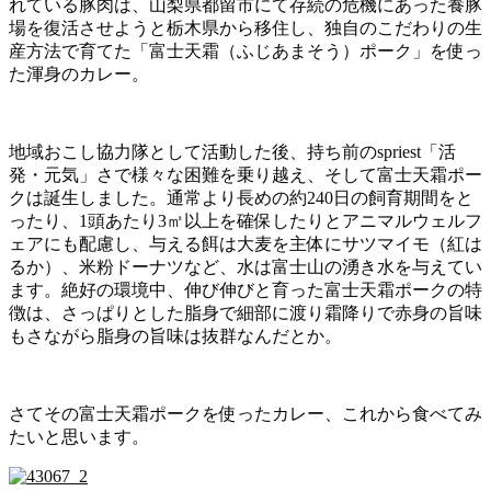
れている豚肉は、山梨県都留市にて存続の危機にあった養豚
場を復活させようと栃木県から移住し、独自のこだわりの生
産方法で育てた「富士天霜（ふじあまそう）ポーク」を使っ
た渾身のカレー。
地域おこし協力隊として活動した後、持ち前のspriest「活
発・元気」さで様々な困難を乗り越え、そして富士天霜ポー
クは誕生しました。通常より長めの約240日の飼育期間をと
ったり、1頭あたり3㎡以上を確保したりとアニマルウェルフ
ェアにも配慮し、与える餌は大麦を主体にサツマイモ（紅は
るか）、米粉ドーナツなど、水は富士山の湧き水を与えてい
ます。絶好の環境中、伸び伸びと育った富士天霜ポークの特
徴は、さっぱりとした脂身で細部に渡り霜降りで赤身の旨味
もさながら脂身の旨味は抜群なんだとか。
さてその富士天霜ポークを使ったカレー、これから食べてみ
たいと思います。