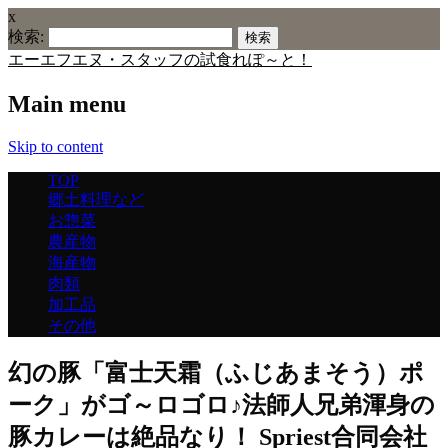
x
検索:
エーエフエヌ・スタッフの試食れぽ～と！
Main menu
Skip to content
TOP
郷土料理など
お惣菜
農産物
海産物
肉類
加工品
その他
幻の豚「富士天霜（ふじあまそう）ポ
ーク」がゴ～ロゴロ♪法師人兄弟渾身の
豚カレーは絶品なり！ Spriest合同会社