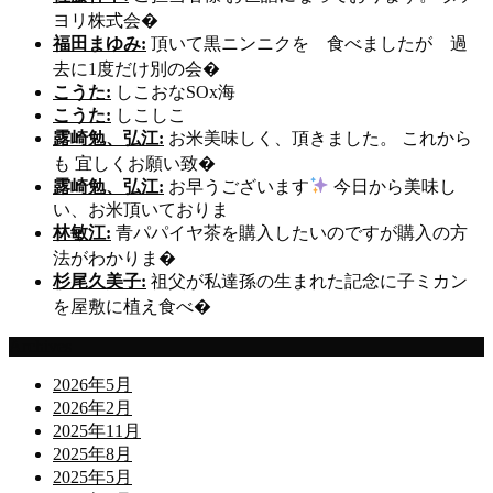
ヨリ株式会�
福田まゆみ:
頂いて黒ニンニクを 食べましたが 過
去に1度だけ別の会�
こうた:
しこおなSOx海
こうた:
しこしこ
露崎勉、弘江:
お米美味しく、頂きました。 これから
も 宜しくお願い致�
露崎勉、弘江:
お早うございます
今日から美味し
い、お米頂いておりま
林敏江:
青パパイヤ茶を購入したいのですが購入の方
法がわかりま�
杉尾久美子:
祖父が私達孫の生まれた記念に子ミカン
を屋敷に植え食べ�
Archives
2026年5月
2026年2月
2025年11月
2025年8月
2025年5月