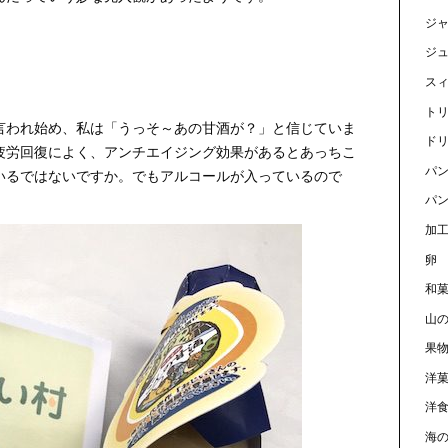
ジ
ジ
ス
ト
言われ始め、私は「うっそ～あの甘酒が？」と信じていま
ド
疲労回復によく、アンチエイジング効果があるとあっちこ
パ
いるではないですか。でもアルコールが入っているので
パン
加
卵
和
山
果
洋
洋
海