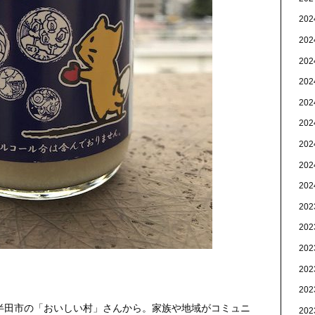
20
20
20
20
20
20
20
20
20
20
20
20
20
20
半田市の「おいしい村」さんから。家族や地域がコミュニ
20