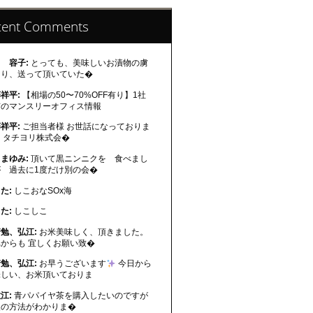
cent Comments
 容子:
とっても、美味しいお漬物の虜
なり、送って頂いていた�
祥平:
【相場の50〜70%OFF有り】1社
有のマンスリーオフィス情報
祥平:
ご担当者様 お世話になっておりま
 タチヨリ株式会�
まゆみ:
頂いて黒ニンニクを 食べまし
が 過去に1度だけ別の会�
た:
しこおなSOx海
た:
しこしこ
勉、弘江:
お米美味しく、頂きました。
れからも 宜しくお願い致�
勉、弘江:
お早うございます
今日から
味しい、お米頂いておりま
江:
青パパイヤ茶を購入したいのですが
入の方法がわかりま�