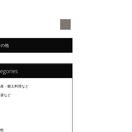
その他
egories
土産・郷土料理など
惣菜など
米
茶
酒
の他