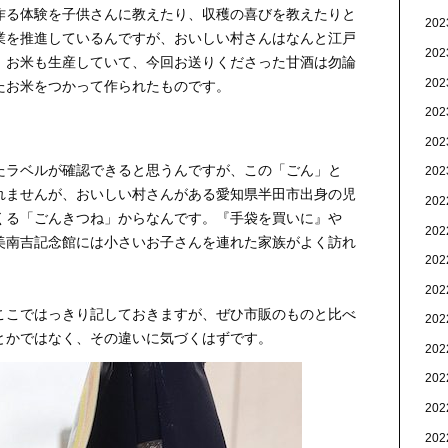
作る体験を子供さんに教えたり、収穫の喜びを教えたりと
20
業を推進しているんですが、おいしい村さんはなんと江戸
20
！お米も生産していて、今回お送りくださった甘酒は勿論
20
たお米をつかって作られたものです。
20
20
たラベルが確認できると思うんですが、この「ごん」と
20
れませんが、おいしい村さんがある愛知県半田市出身の児
20
くる「ごんきつね」からなんです。『手袋を買いに』や
20
美南吉記念館には小さいお子さんを連れた家族がよく訪れ
20
20
ここではっきり記しておきますが、ぜひ市販のものと比べ
20
とかではなく、その違いに気づくはずです。
20
20
20
20