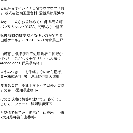
べる前からオイシイ！自宅でウマウマ「骨
」-株式会社四国屋台村- 愛媛県新居浜市
鮮やか！こんなお塩始めて♪山形県遊佐町
パプリカソルトYUZA」野菜みらい計画
収穫 抜群の鮮度 様々な使い方ができま
山麓ケール」CREATE AGRI青森県三戸
山麓育ち 化学肥料不使用栽培 手間暇か
て作った「こだわり手作りたくわん漬け」
wer-food onda 群馬県高崎市
りゃやみつき！「お手軽ふぐのから揚げ」
ヨー株式会社 -岩手県上閉伊郡大槌町-
枝農園第２弾「冷凍トマトって以外と美味
」の巻 -愛知県豊橋市-
たけのこ栽培に情熱を注いで」 春筍（し
じゅん）ファーム -静岡県駿河区-
意と愛情で育てた小野尾産「山香米」小野
 -大分県杵築市山香町-