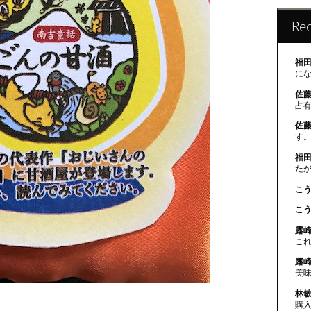
Re
福田
に
佐藤
占
佐藤
す。
福田
た
こう
こう
露崎
こ
露崎
美
林敏
購