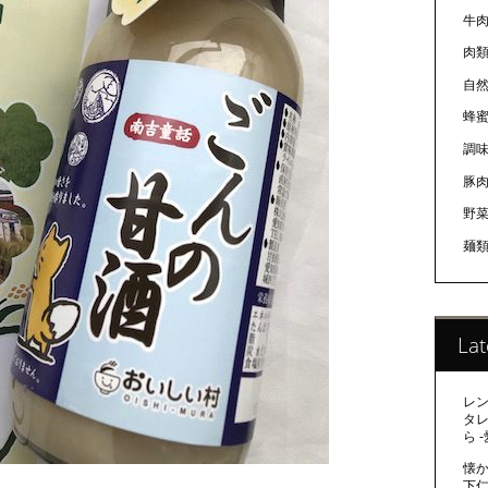
牛
肉
自
蜂
調
豚
野
麺
Lat
レ
タ
ら 
懐か
下仁