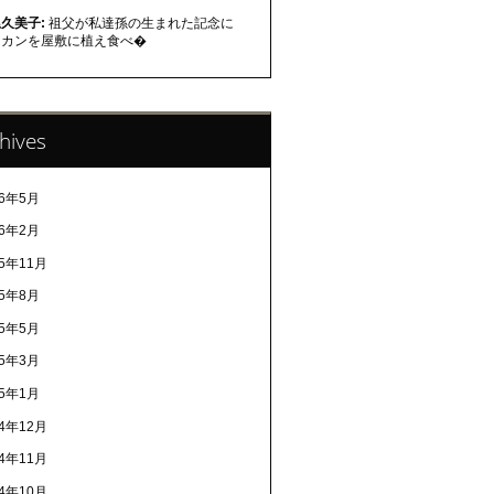
久美子:
祖父が私達孫の生まれた記念に
ミカンを屋敷に植え食べ�
hives
26年5月
26年2月
25年11月
25年8月
25年5月
25年3月
25年1月
24年12月
24年11月
24年10月