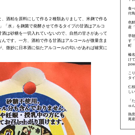
食
付鳥
と、酒粕を原料にして作る２種類ありまして、米麹で作る
色
麹」「水」を麹菌で発酵させて作るタイプの甘酒はアルコ
産「
甘酒は砂糖を一切入れていないので、自然の甘さがあって
早朝
なんです。一方、酒粕で作る甘酒はアルコールが微量含ま
す「
町
が、微妙に日本酒に似たアルコールの匂いがあれば確実に
榛名
け
po
こ
タイ
仁
しい
「
ゅん
熱
尾産