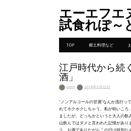
エーエフエ
試食れぽ～
Main menu
Skip to content
TOP
郷土料理など
江戸時代から続
酒」
kanri
2018年3月22日
“ノンアルコールの甘酒”なんか流行っ
れてホクホクしちゃう。私が幼いころ
ましたが、どっちかというと大人の飲
山飲んではダメと言われた記憶があり
う、お酒でありながらこの日は特別な