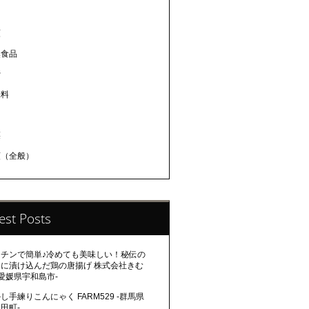
肉
類
然食品
蜜
味料
肉
菜
類（全般）
est Posts
ンチンで簡単♪冷めても美味しい！秘伝の
レに漬け込んだ鶏の唐揚げ 株式会社きむ
-愛媛県宇和島市-
し手練りこんにゃく FARM529 -群馬県
田町-