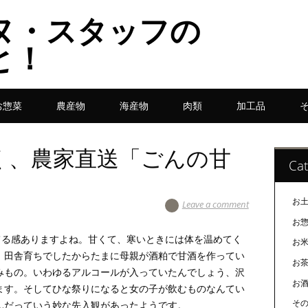
ヌ・スタッフの
と！
お惣菜
農産物
海産物
肉類
加工品
く、農家直送「ごんの甘
Cat
お
Leave a comment
お
てる感ありますよね。甘くて、寒いときには体を温めてく
お
、田舎育ちでしたからたまに母親が酒粕で甘酒を作ってい
お
みもの。いわゆるアルコールが入っていたんでしょう、沢
お
ます。そしてひな祭りになると女の子が飲むものなんてい
そ
んだっていう妙な先入観があったようです。