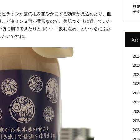
杉尾
子
るビチオンが髪の毛を艶やかにする効果が見込めたり、血
り、ビタミンＢ群が豊富なので、美肌つくりに適していた
予防に期待できたりとホント「飲む点滴」という名にふさ
したいですね。
Arc
20
20
20
20
20
20
20
20
20
20