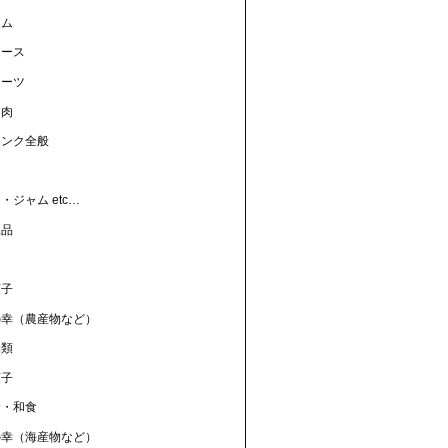
ャム
ュース
ィーツ
リ肉
リンク全般
ン
・ジャム etc…
工品
菓子
の幸（農産物など）
物類
菓子
食・和食
の幸（海産物など）