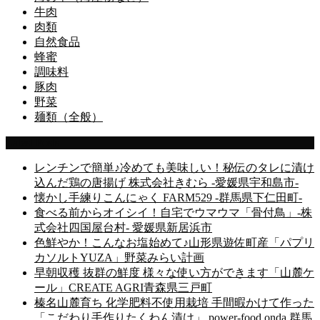
牛肉
肉類
自然食品
蜂蜜
調味料
豚肉
野菜
麺類（全般）
Latest Posts
レンチンで簡単♪冷めても美味しい！秘伝のタレに漬け
込んだ鶏の唐揚げ 株式会社きむら -愛媛県宇和島市-
懐かし手練りこんにゃく FARM529 -群馬県下仁田町-
食べる前からオイシイ！自宅でウマウマ「骨付鳥」-株
式会社四国屋台村- 愛媛県新居浜市
色鮮やか！こんなお塩始めて♪山形県遊佐町産「パプリ
カソルトYUZA」野菜みらい計画
早朝収穫 抜群の鮮度 様々な使い方ができます「山麓ケ
ール」CREATE AGRI青森県三戸町
榛名山麓育ち 化学肥料不使用栽培 手間暇かけて作った
「こだわり手作りたくわん漬け」 power-food onda 群馬