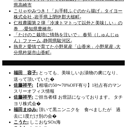
県高崎市
こりゃやみつき！「お手軽ふぐのから揚げ」タイヨー
株式会社 -岩手県上閉伊郡大槌町-
仁枝農園第２弾「冷凍トマトって以外と美味しい」の
巻 -愛知県豊橋市-
「たけのこ栽培に情熱を注いで」 春筍（しゅんじゅ
ん）ファーム -静岡県駿河区-
熱意と愛情で育てた小野尾産「山香米」小野尾産 -大
分県杵築市山香町-
Recent Comments
福田 容子:
とっても、美味しいお漬物の虜になり、
送って頂いていた�
佐藤祥平:
【相場の50〜70%OFF有り】1社占有のマン
スリーオフィス情報
佐藤祥平:
ご担当者様 お世話になっております。 タチ
ヨリ株式会�
福田まゆみ:
頂いて黒ニンニクを 食べましたが 過
去に1度だけ別の会�
こうた:
しこおなSOx海