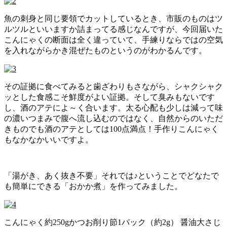
魚の刺身と同じ要領でカットしているとき、市販のものはツ
ルツルといいますか詰まってる感じなんですが、今回届いた
こんにゃくの断面は全く違っていて、手練りならではの空気
を入れながらかき混ぜたものというのがわかるんです。
その証拠に食べてみると歯ざわりもさながら、シャクシャク
ッとした食感こそ鮮度がよい証拠。そして臭みもないです
し、酒のアテによ～く合います。太る心配も少しは減って味
の濃いつまみで腹へ流し込むのではなく、自然からのいただ
きものでも酒のアテとしては100点満点！手作りこんにゃく
もなかなかいいですよ。
「湯がき、あく抜き不要」それでは♪ということでどなたで
も簡単にできる「おかか煮」を作ってみました。
こんにゃく約250gかつお削り節1パック（約2g） 醤油大さじ