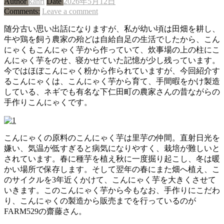
Author
kanri
Date
2026年5月12日
Comments:
Leave a comment
随分古い思い出話になりますが、私が幼い頃は田畑を耕し、
牛や鶏を飼う農家の殆どは自給自足の生活でしたから、こん
にゃくもこんにゃく芋から作っていて、炊事場の上の柱にこ
んにゃく芋をのせ、寝かせていた記憶が少し残っています。
今ではほぼこんにゃく粉から作られていますが、今回紹介す
るこんにゃくは、こんにゃく芋から育て、手間暇をかけ製造
している、ネギでも有名な下仁田町の農家さんの昔ながらの
手作りこんにゃくです。
こんにゃくの原料のこんにゃく芋は里芋の仲間。直射日光を
嫌い、気温が低すぎると病気になりやすく、栽培が難しいと
されています。春に種芋を植え秋に一度掘り起こし、冬は暖
かい場所で保存します。そして翌年の春にまた畑へ植え、こ
のサイクルを3年近くかけて、こんにゃく芋を大きくさせて
いきます。このこんにゃく芋から今もなお、手作りにこだわ
り、こんにゃくの製造から販売までを行っているのが
FARM529の齋藤さん。