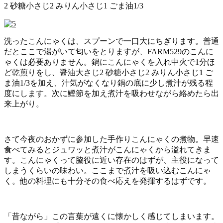
2 砂糖小さじ2 みりん小さじ1 ごま油1/3
洗ったこんにゃくは、スプーンで一口大にちぎります。普通
だとここで湯がいて匂いをとりますが、FARM529のこんに
ゃくは必要ありません。鍋にこんにゃくを入れ中火で1分ほ
ど乾煎りをし、醤油大さじ2 砂糖小さじ2 みりん小さじ1 ご
ま油1/3を加え、汁気がなくなり鍋の底に少し煮汁が残る程
度にします。次に鰹節を加え煮汁を吸わせながら絡めたら出
来上がり。
さて今夜のおかずに参加した手作りこんにゃくの煮物。早速
食べてみるとジュワッと煮汁がこんにゃくから溢れてきま
す。こんにゃくって脇役に近い存在のはずが、主役になって
しまうくらいの味わい。ここまで煮汁を吸い込むこんにゃ
く。他の料理にも十分その食べ応えを発揮するはずです。
「昔ながら」この言葉が遠くに懐かしく感じてしまいます。