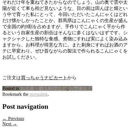
それだけ年を重ねてきたからなのでしょう。山の奥で雲や太
陽が近くて車も殆ど見ないような、目の前は田んぼと畑とい
う中で育った私にとって、今回いただいたこんにゃくはどれ
だけ懐かしかったことか。群馬県はこんにゃくの生産が盛ん
で全国の約9割を占めますが、手作りでこんにゃく芋から作
るという自家生産の割合はそんなに多くはないはずです。シ
ャクシャクした独特な食感、煮物にすれば実によく染み込み
ますから、お料理が得意な方に。また刺身にすればお酒のア
テに早変わり。ぜひ昔ながらの製法で作られるこんにゃくを
お試しください。
ご注文は
買っちゃうナビカート
から
Posted in
お土産・郷土料理など
,
お惣菜など
Bookmark the
permalink
.
Post navigation
← Previous
Next →