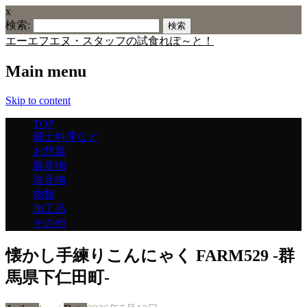
x
検索:
エーエフエヌ・スタッフの試食れぽ～と！
Main menu
Skip to content
TOP
郷土料理など
お惣菜
農産物
海産物
肉類
加工品
その他
懐かし手練りこんにゃく FARM529 -群
馬県下仁田町-