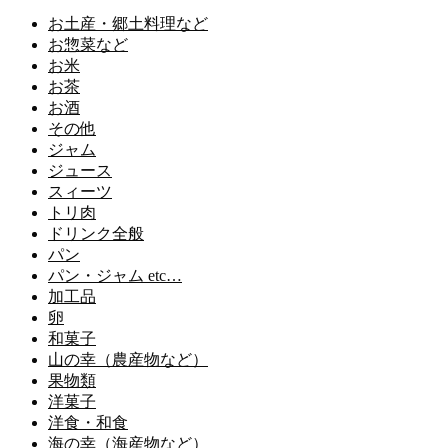
お土産・郷土料理など
お惣菜など
お米
お茶
お酒
その他
ジャム
ジュース
スィーツ
トリ肉
ドリンク全般
パン
パン・ジャム etc…
加工品
卵
和菓子
山の幸（農産物など）
果物類
洋菓子
洋食・和食
海の幸（海産物など）