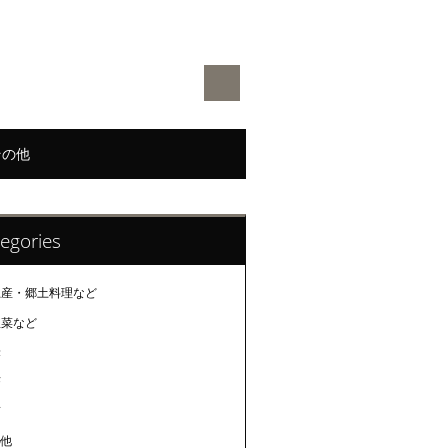
その他
egories
土産・郷土料理など
惣菜など
米
茶
酒
の他