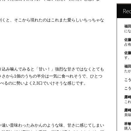
Re
剥くと、そこから現れたのはこれまた愛らしいちっちゃな
福田
に
佐藤
占
佐藤
す。
福田
り込み噛んでみると「甘い！」強烈な甘さではなくとても
た
ささから1個のうちの半分は一気に食べれそうで、ひとつ
こう
べるのに勢いよく2,3口でいけそうな感じです。
こう
露崎
こ
露崎
美
林敏
か遠い昔味わったみかんのような味、甘さに感じてしまい
購