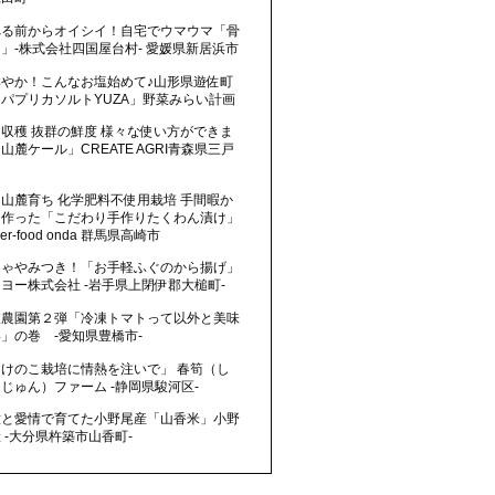
べる前からオイシイ！自宅でウマウマ「骨
」-株式会社四国屋台村- 愛媛県新居浜市
鮮やか！こんなお塩始めて♪山形県遊佐町
パプリカソルトYUZA」野菜みらい計画
収穫 抜群の鮮度 様々な使い方ができま
山麓ケール」CREATE AGRI青森県三戸
山麓育ち 化学肥料不使用栽培 手間暇か
て作った「こだわり手作りたくわん漬け」
wer-food onda 群馬県高崎市
りゃやみつき！「お手軽ふぐのから揚げ」
ヨー株式会社 -岩手県上閉伊郡大槌町-
枝農園第２弾「冷凍トマトって以外と美味
」の巻 -愛知県豊橋市-
たけのこ栽培に情熱を注いで」 春筍（し
じゅん）ファーム -静岡県駿河区-
意と愛情で育てた小野尾産「山香米」小野
 -大分県杵築市山香町-