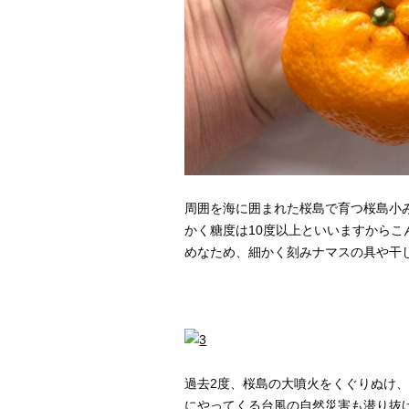
周囲を海に囲まれた桜島で育つ桜島小みか
かく糖度は10度以上といいますから
めなため、細かく刻みナマスの具や干
過去2度、桜島の大噴火をくぐりぬけ
にやってくる台風の自然災害も潜り抜