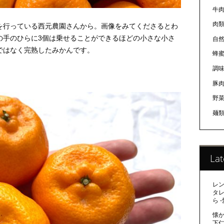
牛
肉
を行っている西元農園さんから。画像をみてくださるとわ
の手のひらに3個は乗せることができるほどの小さな小さ
自
ではなく完熟したみかんです。
蜂
調
豚
野
麺
Lat
レ
タ
ら 
懐か
下仁