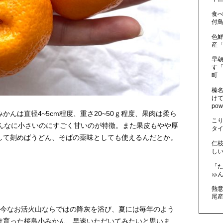
食
付鳥
色
産「
早朝
す「
町
榛名
け
po
んは直径4~5cm程度、重さ20~50ｇ程度、果肉は柔ら
こ
こんなに小さいのにすごく甘いのが特徴。また果皮もやや厚
タイ
して刻めばうどん、そばの薬味としても使えるんだとか。
仁
しい
「
ゅん
熱
尾産
、今なお活火山ならではの降灰を浴び、夏には毎年のよう
け育った桜島小みかん、早速いただいてみたいと思いま