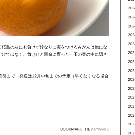
20
20
20
20
20
て桜島の灰にも負けず鈴なりに実をつけるみかんは他にな
20
だけではなく、負けじと懸命に育った一玉の実の中に隠さ
20
20
終盤まで、発送は12月中旬までの予定（早くなくなる場合
20
20
20
20
20
20
BOOKMARK THE
permalink
.
20