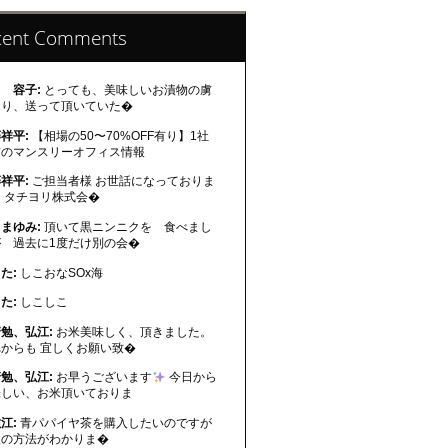
cent Comments
 容子:
とっても、美味しいお漬物の虜
なり、送って頂いていた�
祥平:
【相場の50〜70%OFF有り】1社
有のマンスリーオフィス情報
祥平:
ご担当者様 お世話になっておりま
 タチヨリ株式会�
まゆみ:
頂いて黒ニンニクを 食べまし
が 過去に1度だけ別の会�
た:
しこおなSOx海
た:
しこしこ
勉、弘江:
お米美味しく、頂きました。
れからも 宜しくお願い致�
勉、弘江:
お早うございます
今日から
味しい、お米頂いておりま
江:
青パパイヤ茶を購入したいのですが
入の方法がわかりま�