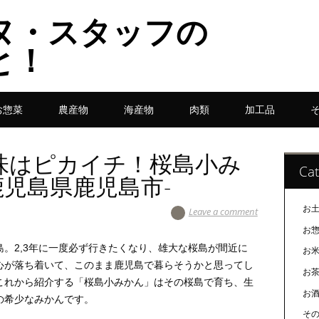
ヌ・スタッフの
と！
お惣菜
農産物
海産物
肉類
加工品
味はピカイチ！桜島小み
Cat
鹿児島県鹿児島市-
お
Leave a comment
お
。2,3年に一度必ず行きたくなり、雄大な桜島が間近に
お
心が落ち着いて、このまま鹿児島で暮らそうかと思ってし
お
これから紹介する「桜島小みかん」はその桜島で育ち、生
お
の希少なみかんです。
そ