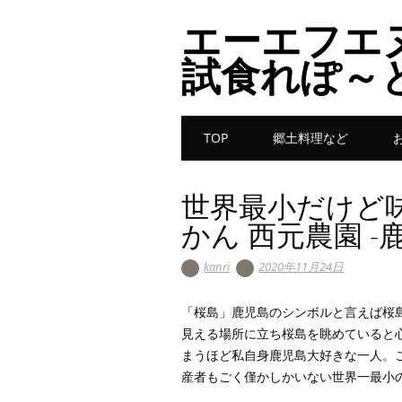
エーエフエ
試食れぽ～
Main menu
Skip to content
TOP
郷土料理など
世界最小だけど
かん 西元農園 -
kanri
2020年11月24日
「桜島」鹿児島のシンボルと言えば桜島
見える場所に立ち桜島を眺めていると
まうほど私自身鹿児島大好きな一人。
産者もごく僅かしかいない世界一最小