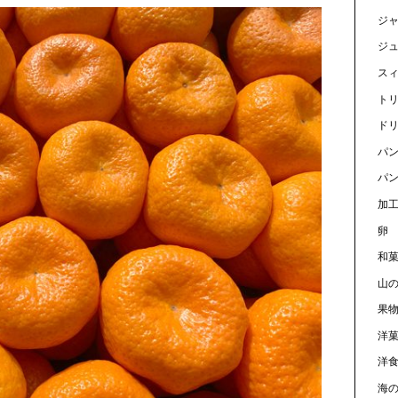
ジ
ジ
ス
ト
ド
パ
パン
加
卵
和
山
果
洋
洋
海