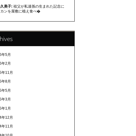
久美子:
祖父が私達孫の生まれた記念に
ミカンを屋敷に植え食べ�
hives
26年5月
26年2月
25年11月
25年8月
25年5月
25年3月
25年1月
24年12月
24年11月
24年10月