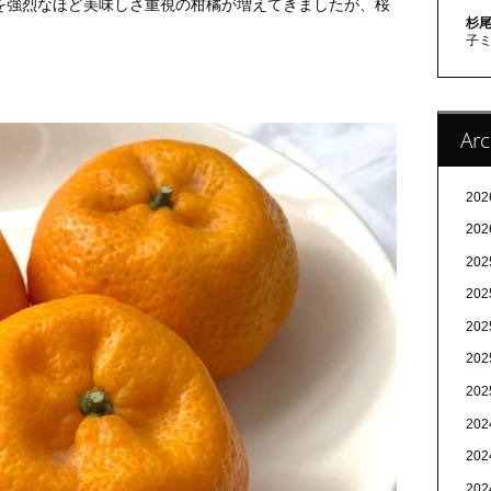
を強烈なほど美味しさ重視の柑橘が増えてきましたが、桜
杉尾
子
Arc
20
20
20
20
20
20
20
20
20
20