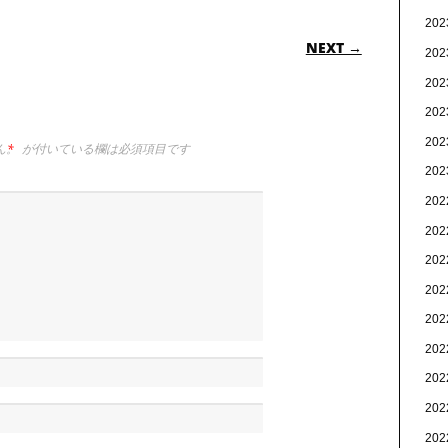
20
ON
NEXT →
20
20
20
20
ん。
*
が付いている欄は必須項目です
20
20
20
20
20
20
20
20
20
20