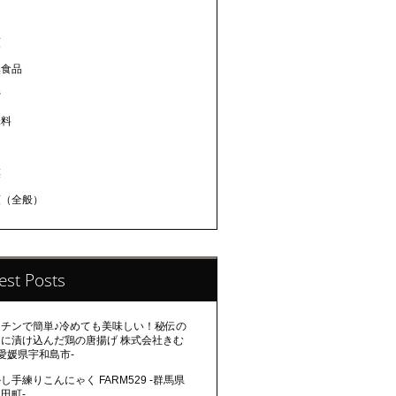
肉
類
然食品
蜜
味料
肉
菜
類（全般）
est Posts
ンチンで簡単♪冷めても美味しい！秘伝の
レに漬け込んだ鶏の唐揚げ 株式会社きむ
-愛媛県宇和島市-
し手練りこんにゃく FARM529 -群馬県
田町-