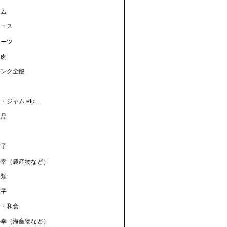
ャム
ュース
ィーツ
リ肉
リンク全般
ン
・ジャム etc…
工品
菓子
の幸（農産物など）
物類
菓子
食・和食
の幸（海産物など）