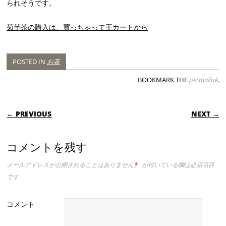
られそうです。
菊芋茶の購入は、買っちゃって王カートから
POSTED IN
お茶
BOOKMARK THE
permalink
.
POST NAVIGATION
← PREVIOUS
NEXT →
コメントを残す
メールアドレスが公開されることはありません。
*
が付いている欄は必須項目
です
コメント