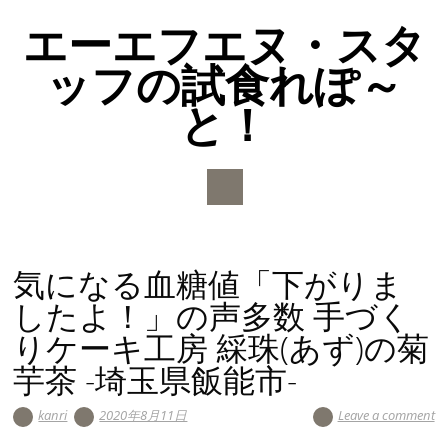
エーエフエヌ・スタ
ッフの試食れぽ～
と！
Main menu
Skip to content
気になる血糖値「下がりま
したよ！」の声多数 手づく
りケーキ工房 綵珠(あず)の菊
芋茶 -埼玉県飯能市-
kanri
2020年8月11日
Leave a comment