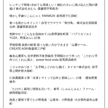
レンチンで簡単♪冷めても美味しい！秘伝のタレに漬け込んだ鶏の唐
揚げ 株式会社きむら -愛媛県宇和島市-
懐かし手練りこんにゃく FARM529 -群馬県下仁田町-
食べる前からオイシイ！自宅でウマウマ「骨付鳥」-株式会社四国屋
台村- 愛媛県新居浜市
色鮮やか！こんなお塩始めて♪山形県遊佐町産「パプリカソルト
YUZA」野菜みらい計画
早朝収穫 抜群の鮮度 様々な使い方ができます「山麓ケール」
CREATE AGRI青森県三戸町
榛名山麓育ち 化学肥料不使用栽培 手間暇かけて作った「こだわり手
作りたくわん漬け」 power-food onda 群馬県高崎市
こりゃやみつき！「お手軽ふぐのから揚げ」タイヨー株式会社 -岩手
県上閉伊郡大槌町-
仁枝農園第２弾「冷凍トマトって以外と美味しい」の巻 -愛知県豊
橋市-
「たけのこ栽培に情熱を注いで」 春筍（しゅんじゅん）ファーム -
静岡県駿河区-
熱意と愛情で育てた小野尾産「山香米」小野尾産 -大分県杵築市山香
町-