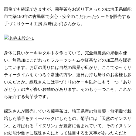
画像でも確認できますが、菊芋茶をお送り下さったのは埼玉県飯能
市で築150年の古民家で安心・安全のこだわったケーキを販売する
手づくりケーキ工房 綵珠(あず)さんから。
身体に良いケーキやタルトを作っていて、完全無農薬の果物を使
い、無添加にこだわったフルーツジャムや紅茶などの加工品を販売
しています。お店の周りには自然の風景が広がり、ここでゆっくり
ティータイムをくつろぐ常連の方や、連日お持ち帰りのお客様も多
いんだとか。綵珠さんには手づくりのケーキ以外にもう一つ「あり
がとう」の声が多いお勧めがあります。そのもう一つこそ、これか
ら紹介する菊芋茶です。
綵珠さんが販売している菊芋茶は、埼玉県産の無農薬・無消毒で栽
培した菊芋をティーバックにしたもの。菊芋には「天然のインスリ
ン」と呼ばれる「イヌリン」が豊富に含まれていて、そのイヌリン
の効能や働きに綵珠さんにとって注目する出来事があったんだと