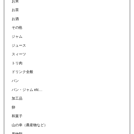
お米
お茶
お酒
その他
ジャム
ジュース
スィーツ
トリ肉
ドリンク全般
パン
パン・ジャム etc…
加工品
卵
和菓子
山の幸（農産物など）
果物類