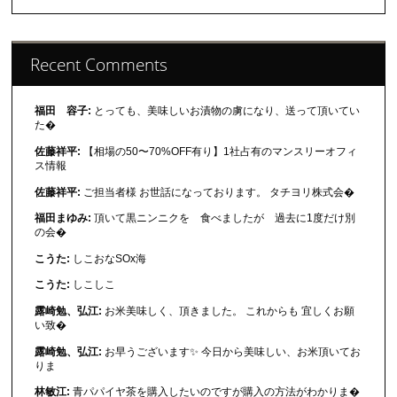
Recent Comments
福田 容子:
とっても、美味しいお漬物の虜になり、送って頂いてい
た�
佐藤祥平:
【相場の50〜70%OFF有り】1社占有のマンスリーオフィ
ス情報
佐藤祥平:
ご担当者様 お世話になっております。 タチヨリ株式会�
福田まゆみ:
頂いて黒ニンニクを 食べましたが 過去に1度だけ別
の会�
こうた:
しこおなSOx海
こうた:
しこしこ
露崎勉、弘江:
お米美味しく、頂きました。 これからも 宜しくお願
い致�
露崎勉、弘江:
お早うございます✨ 今日から美味しい、お米頂いてお
りま
林敏江:
青パパイヤ茶を購入したいのですが購入の方法がわかりま�