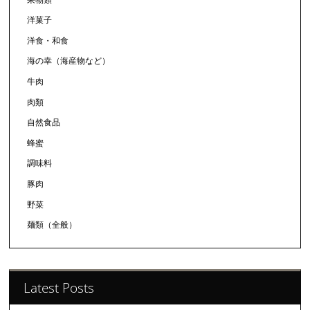
洋菓子
洋食・和食
海の幸（海産物など）
牛肉
肉類
自然食品
蜂蜜
調味料
豚肉
野菜
麺類（全般）
Latest Posts