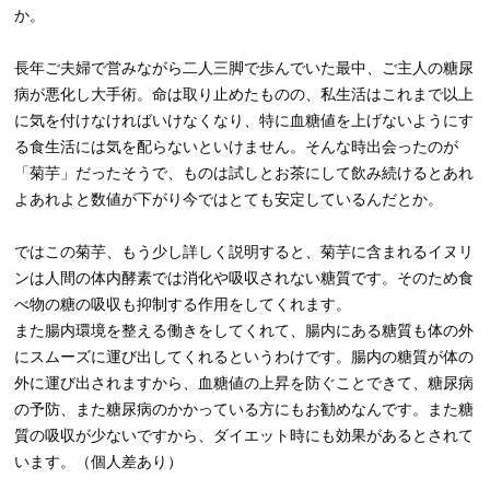
か。
長年ご夫婦で営みながら二人三脚で歩んでいた最中、ご主人の糖尿
病が悪化し大手術。命は取り止めたものの、私生活はこれまで以上
に気を付けなければいけなくなり、特に血糖値を上げないようにす
る食生活には気を配らないといけません。そんな時出会ったのが
「菊芋」だったそうで、ものは試しとお茶にして飲み続けるとあれ
よあれよと数値が下がり今ではとても安定しているんだとか。
ではこの菊芋、もう少し詳しく説明すると、菊芋に含まれるイヌリ
ンは人間の体内酵素では消化や吸収されない糖質です。そのため食
べ物の糖の吸収も抑制する作用をしてくれます。
また腸内環境を整える働きをしてくれて、腸内にある糖質も体の外
にスムーズに運び出してくれるというわけです。腸内の糖質が体の
外に運び出されますから、血糖値の上昇を防ぐことできて、糖尿病
の予防、また糖尿病のかかっている方にもお勧めなんです。また糖
質の吸収が少ないですから、ダイエット時にも効果があるとされて
います。（個人差あり）