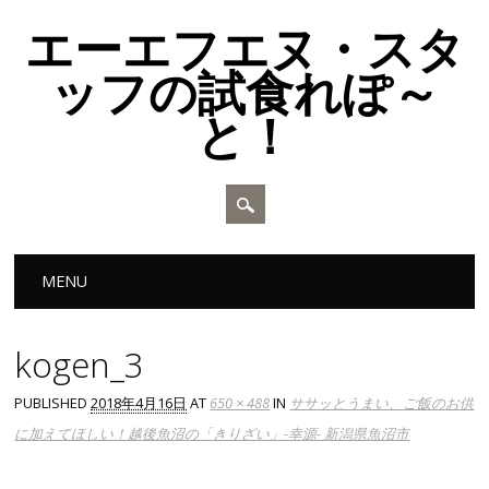
エーエフエヌ・スタ
ッフの試食れぽ～
と！
Main menu
Skip to content
MENU
kogen_3
PUBLISHED
2018年4月16日
AT
650 × 488
IN
ササッとうまい、ご飯のお供
に加えてほしい！越後魚沼の「きりざい」-幸源- 新潟県魚沼市