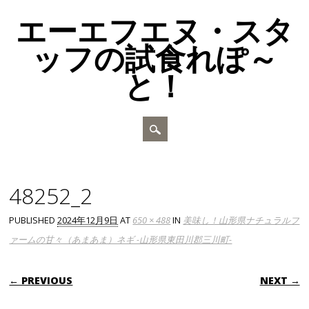
エーエフエヌ・スタ
ッフの試食れぽ～
と！
Main menu
Skip to content
48252_2
PUBLISHED
2024年12月9日
AT
650 × 488
IN
美味し！山形県ナチュラルフ
ァームの甘々（あまあま）ネギ -山形県東田川郡三川町-
← PREVIOUS
NEXT →