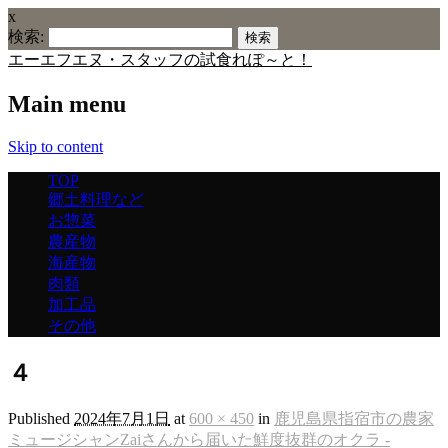
x
検索:
エーエフエヌ・スタッフの試食れぽ～と！
Main menu
Skip to content
TOP
郷土料理など
お惣菜
農産物
海産物
肉類
加工品
その他
４
Published
2024年7月1日
at
600 × 450
in
鹿児島県指宿市の農家
ミュージシャンZaiさんから届いた鮮度抜群のオクラ -