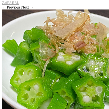
ZaiFARM-
← Previous
Next →