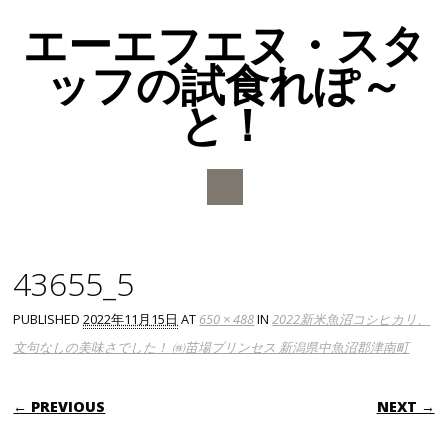
エーエフエヌ・スタ
ッフの試食れぽ～
と！
Main menu
Skip to content
43655_5
PUBLISHED
2022年11月15日
AT
650 × 488
IN
2022新米魚沼コシヒカリ、
文句なしの美味さでした！ ㈱苗場プリンセス 新潟県中魚沼郡津南町
← PREVIOUS
NEXT →