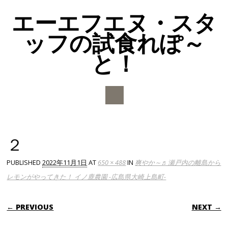
エーエフエヌ・スタ
ッフの試食れぽ～
と！
Main menu
Skip to content
２
PUBLISHED
2022年11月1日
AT
650 × 488
IN
爽やか～♬瀬戸内の離島から
レモンがやってきた！ イノ鹿農園 -広島県大崎上島町-
← PREVIOUS
NEXT →