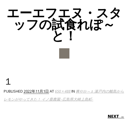
エーエフエヌ・スタ
ッフの試食れぽ～
と！
Main menu
Skip to content
１
PUBLISHED
2022年11月1日
AT
650 × 488
IN
爽やか～♬瀬戸内の離島から
レモンがやってきた！ イノ鹿農園 -広島県大崎上島町-
NEXT →