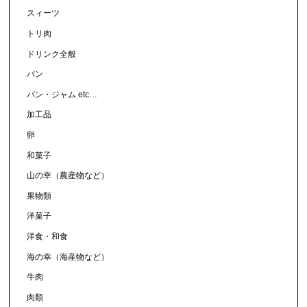
スィーツ
トリ肉
ドリンク全般
パン
パン・ジャム etc…
加工品
卵
和菓子
山の幸（農産物など）
果物類
洋菓子
洋食・和食
海の幸（海産物など）
牛肉
肉類