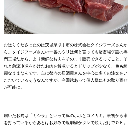
お送りくださったのは茨城県取手市の株式会社タイジフーズさんか
ら。タイジフーズさんの一番のウリは何と言っても屠畜場併設の専
門工場だから、より新鮮なお肉をそのまま販売できるってこと。そ
れと急速冷凍をかけたお肉を解凍するとドリップが少なく、色も綺
麗なままなんです。主に都内の居酒屋さんを中心に多くの注文をい
ただいているそうなんですが、今回縁あって個人様にもお取り寄せ
が可能に。
届いたお肉は「カシラ」といって豚のホホとコメカミ。最初から串
を打っているからあとはお好みで塩胡椒かタレで焼くだけでＯＫ。