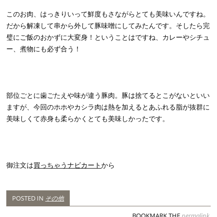
このお肉、はっきりいって鮮度もさながらとても美味いんですね。
だから解凍して串から外して豚味噌にしてみたんです。そしたら完
璧にご飯のおかずに大変身！ということはですね、カレーやシチュ
ー、煮物にも必ず合う！
部位ごとに歯ごたえや味が違う豚肉。豚は捨てるとこがないといい
ますが、今回のホホやカシラ肉は熱を加えるとあふれる脂が抜群に
美味しくて赤身も柔らかくとても美味しかったです。
御注文は
買っちゃうナビカート
から
POSTED IN
その他
BOOKMARK THE
permalink
.