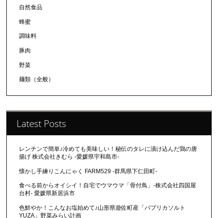
自然食品
蜂蜜
調味料
豚肉
野菜
麺類（全般）
Latest Posts
レンチンで簡単♪冷めても美味しい！秘伝のタレに漬け込んだ鶏の唐
揚げ 株式会社きむら -愛媛県宇和島市-
懐かし手練りこんにゃく FARM529 -群馬県下仁田町-
食べる前からオイシイ！自宅でウマウマ「骨付鳥」-株式会社四国屋
台村- 愛媛県新居浜市
色鮮やか！こんなお塩始めて♪山形県遊佐町産「パプリカソルト
YUZA」野菜みらい計画