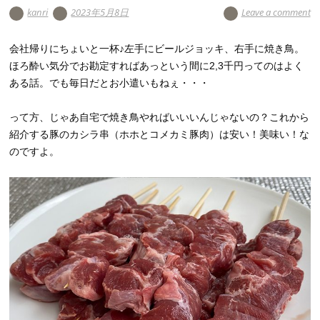
kanri
2023年5月8日
Leave a comment
会社帰りにちょいと一杯♪左手にビールジョッキ、右手に焼き鳥。
ほろ酔い気分でお勘定すればあっという間に2,3千円ってのはよく
ある話。でも毎日だとお小遣いもねぇ・・・
って方、じゃあ自宅で焼き鳥やればいいいんじゃないの？これから
紹介する豚のカシラ串（ホホとコメカミ豚肉）は安い！美味い！な
のですよ。