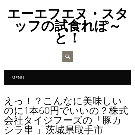
エーエフエヌ・スタ
ッフの試食れぽ～
と！
Main menu
Skip to content
MENU
えっ！？こんなに美味しい
のに1本60円でいいの？株式
会社タイジフーズの「豚カ
シラ串 」茨城県取手市