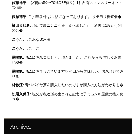
佐藤祥平:
【相場の50〜70%OFF有り】1社占有のマンスリーオフィ
ス情報
佐藤祥平:
ご担当者様 お世話になっております。 タチヨリ株式会�
福田まゆみ:
頂いて黒ニンニクを 食べましたが 過去に1度だけ別
の会�
こうた:
しこおなSOx海
こうた:
しこしこ
露崎勉、弘江:
お米美味しく、頂きました。 これからも 宜しくお願
い致�
露崎勉、弘江:
お早うございます✨ 今日から美味しい、お米頂いてお
りま
林敏江:
青パパイヤ茶を購入したいのですが購入の方法がわかりま�
杉尾久美子:
祖父が私達孫の生まれた記念に子ミカンを屋敷に植え食
べ�
Archives