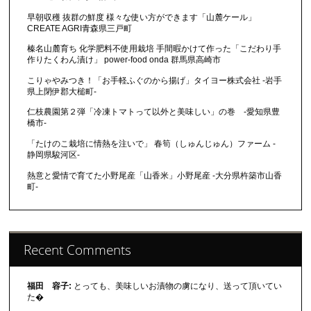
早朝収穫 抜群の鮮度 様々な使い方ができます「山麓ケール」
CREATE AGRI青森県三戸町
榛名山麓育ち 化学肥料不使用栽培 手間暇かけて作った「こだわり手
作りたくわん漬け」 power-food onda 群馬県高崎市
こりゃやみつき！「お手軽ふぐのから揚げ」タイヨー株式会社 -岩手
県上閉伊郡大槌町-
仁枝農園第２弾「冷凍トマトって以外と美味しい」の巻 -愛知県豊
橋市-
「たけのこ栽培に情熱を注いで」 春筍（しゅんじゅん）ファーム -
静岡県駿河区-
熱意と愛情で育てた小野尾産「山香米」小野尾産 -大分県杵築市山香
町-
Recent Comments
福田 容子:
とっても、美味しいお漬物の虜になり、送って頂いてい
た�