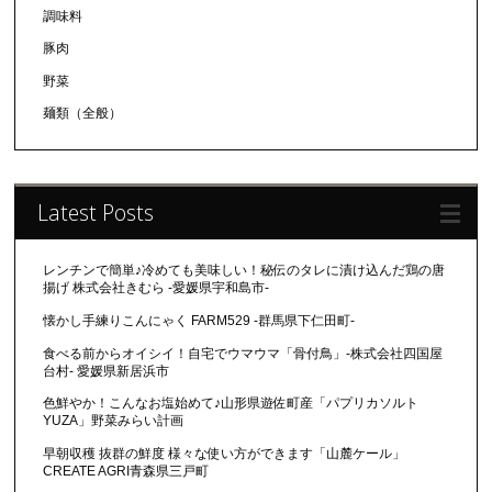
調味料
豚肉
野菜
麺類（全般）
Latest Posts
レンチンで簡単♪冷めても美味しい！秘伝のタレに漬け込んだ鶏の唐
揚げ 株式会社きむら -愛媛県宇和島市-
懐かし手練りこんにゃく FARM529 -群馬県下仁田町-
食べる前からオイシイ！自宅でウマウマ「骨付鳥」-株式会社四国屋
台村- 愛媛県新居浜市
色鮮やか！こんなお塩始めて♪山形県遊佐町産「パプリカソルト
YUZA」野菜みらい計画
早朝収穫 抜群の鮮度 様々な使い方ができます「山麓ケール」
CREATE AGRI青森県三戸町