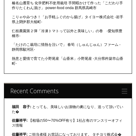
榛名山麓育ち 化学肥料不使用栽培 手間暇かけて作った「こだわり手
作りたくわん漬け」 power-food onda 群馬県高崎市
こりゃやみつき！「お手軽ふぐのから揚げ」タイヨー株式会社 -岩手
県上閉伊郡大槌町-
仁枝農園第２弾「冷凍トマトって以外と美味しい」の巻 -愛知県豊
橋市-
「たけのこ栽培に情熱を注いで」 春筍（しゅんじゅん）ファーム -
静岡県駿河区-
熱意と愛情で育てた小野尾産「山香米」小野尾産 -大分県杵築市山香
町-
Recent Comments
福田 容子:
とっても、美味しいお漬物の虜になり、送って頂いてい
た�
佐藤祥平:
【相場の50〜70%OFF有り】1社占有のマンスリーオフィ
ス情報
佐藤祥平:
ご担当者様 お世話になっております。 タチヨリ株式会�