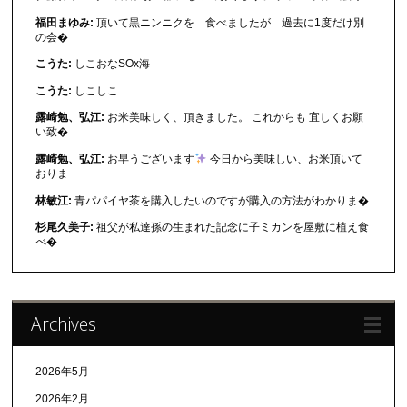
福田まゆみ:
頂いて黒ニンニクを 食べましたが 過去に1度だけ別
の会�
こうた:
しこおなSOx海
こうた:
しこしこ
露崎勉、弘江:
お米美味しく、頂きました。 これからも 宜しくお願
い致�
露崎勉、弘江:
お早うございます
今日から美味しい、お米頂いて
おりま
林敏江:
青パパイヤ茶を購入したいのですが購入の方法がわかりま�
杉尾久美子:
祖父が私達孫の生まれた記念に子ミカンを屋敷に植え食
べ�
Archives
2026年5月
2026年2月