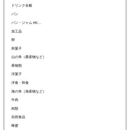
ドリンク全般
パン
パン・ジャム etc…
加工品
卵
和菓子
山の幸（農産物など）
果物類
洋菓子
洋食・和食
海の幸（海産物など）
牛肉
肉類
自然食品
蜂蜜