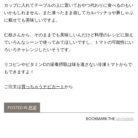
カップに入れてテーブルの上に置いておやつ代わりに食べるのもい
いかもしれません。また凍ったまま崩してカルパッチョや豚しゃぶ
に載せても美味しいですよ。
仁枝さんから、そのままでも美味しいんだけど料理のレシピに加え
ていろんなシーンで使ってみてほしいですし、トマトの可能性にい
ろいろチャレンジしたいそうです。
リコピンやビタミンCの栄養摂取は味を逃さない冷凍トマトからで
もできますよ！
ご注文は
買っちゃうナビカート
から
POSTED IN
野菜
BOOKMARK THE
permalink
.
POST NAVIGATION