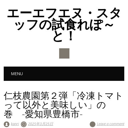
エーエフエヌ・スタ
ッフの試食れぽ～
と！
Main menu
Skip to content
MENU
仁枝農園第２弾「冷凍トマト
って以外と美味しい」の
巻 -愛知県豊橋市-
kanri
2025年3月25日
Leave a comment