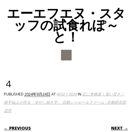
エーエフエヌ・スタ
ッフの試食れぽ～
と！
Main menu
Skip to content
４
PUBLISHED
2024年9月24日
AT
4032 × 3024
IN
正に本格派！深い甘さ！
焼芋仙人が作る「冷やし焼き芋」 京都シャルールファーム –京都府京田
辺市
← PREVIOUS
NEXT →