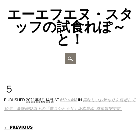
エーエフエヌ・スタ
ッフの試食れぽ～
と！
Main menu
Skip to content
５
PUBLISHED
2021年6月14日
AT
650 × 488
IN
美味しいお米作りを目指して
30年、食味値82以上の「豊コシヒカリ」坂本農園 -群馬県安中市-
← PREVIOUS