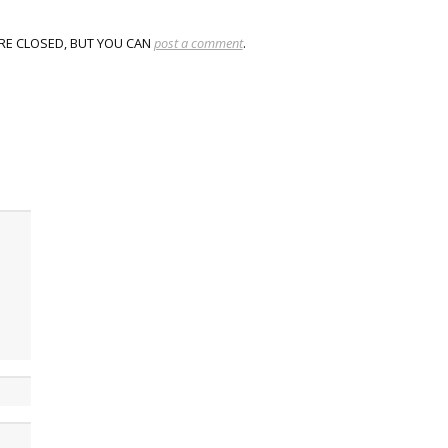
RE CLOSED, BUT YOU CAN
post a comment
.