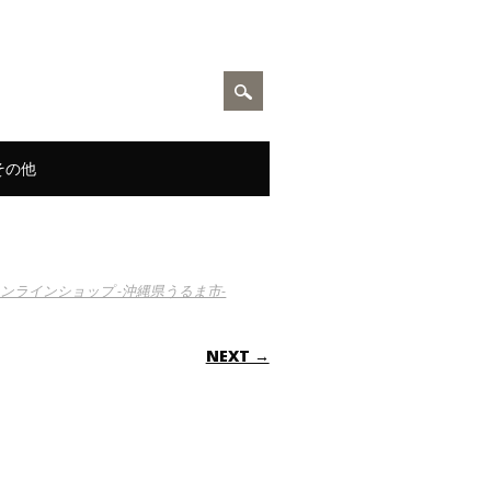
その他
オンラインショップ -沖縄県うるま市-
NEXT →