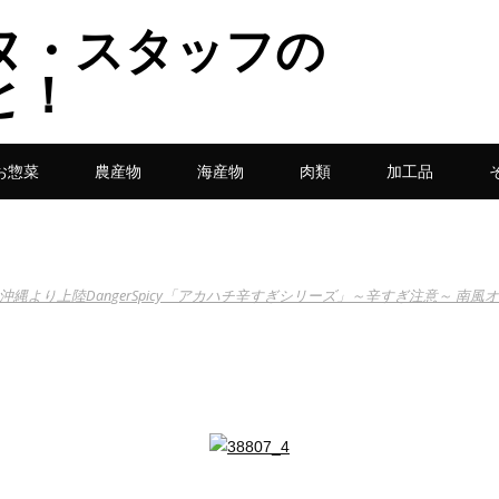
ヌ・スタッフの
と！
お惣菜
農産物
海産物
肉類
加工品
沖縄より上陸DangerSpicy「アカハチ辛すぎシリーズ」～辛すぎ注意～ 南風