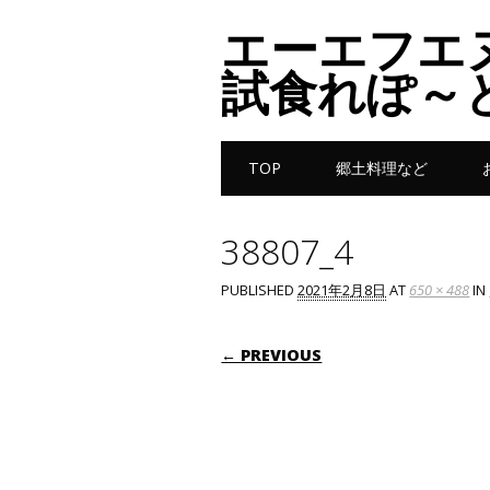
エーエフエ
試食れぽ～
Main menu
Skip to content
TOP
郷土料理など
38807_4
PUBLISHED
2021年2月8日
AT
650 × 488
IN
← PREVIOUS