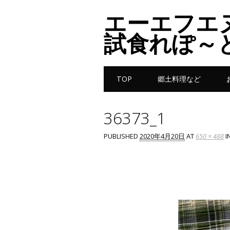
エーエフエ
試食れぽ～
Main menu
Skip to content
TOP
郷土料理など
36373_1
PUBLISHED
2020年4月20日
AT
650 × 488
I