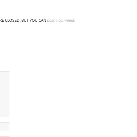
RE CLOSED, BUT YOU CAN
post a comment
.