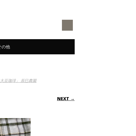
その他
大豆珈琲」 辰巳農園
NEXT →