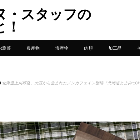
ヌ・スタッフの
と！
お惣菜
農産物
海産物
肉類
加工品
N
北海道上川町発、大豆から生まれたノンカフェイン珈琲「北海道とよみづき