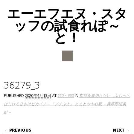
エーエフエヌ・スタ
ッフの試食れぽ～
と！
Main menu
Skip to content
36279_3
PUBLISHED
2020年4月13日
AT
650 × 650
IN
期待を裏切らない、ぷちっと
はじける甘さはピカイチ！「プチぷよ」 とまとや中村阮 －兵庫県稲美
町－
← PREVIOUS
NEXT →