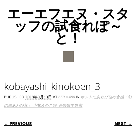
エーエフエヌ・スタ
ッフの試食れぽ～
と！
Main menu
Skip to content
kobayashi_kinokoen_3
PUBLISHED
2018年3月13日
AT
650 × 488
IN
ホントにあわび似の食感「幻
の黒あわび茸」-小林きのこ園- 長野県中野市
← PREVIOUS
NEXT →